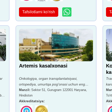
Tafsilotlarni ko'rish
T
Artemis kasalxonasi
Ko
ka
ar
Onkologiya, organ transplantatsiyasi,
Tra
ortopediya, umurtqa pog'onasi uchun eng
kar
yaxshi
Manzil
:
Sektor 51, Gurugram 122001 Haryana,
Man
bay,
Hindiston
To'
Akkreditatsiya
:
Max
Akk