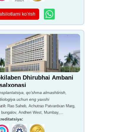
afsilotlarni ko'rish
kilaben Dhirubhai Ambani
salxonasi
nsplantatsiya, qo'shma almashtirish,
diologiya uchun eng yaxshi
zil
:
Rao Saheb, Achutrao Patvardxan Marg,
rt bungalov, Andheri West, Mumbay,
arashtra 400053
reditatsiya
: