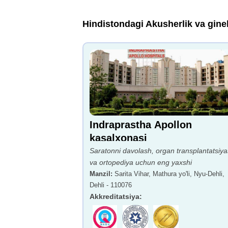
Hindistondagi Akusherlik va gine
Indraprastha Apollon
kasalxonasi
Saratonni davolash, organ transplantatsiya
va ortopediya uchun eng yaxshi
Manzil
:
Sarita Vihar, Mathura yo'li, Nyu-Dehli,
Dehli - 110076
Akkreditatsiya
: