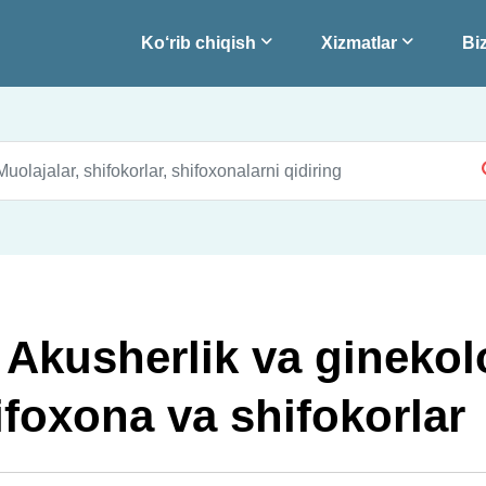
Ko‘rib chiqish
Xizmatlar
Biz
 Akusherlik va gineko
foxona va shifokorlar