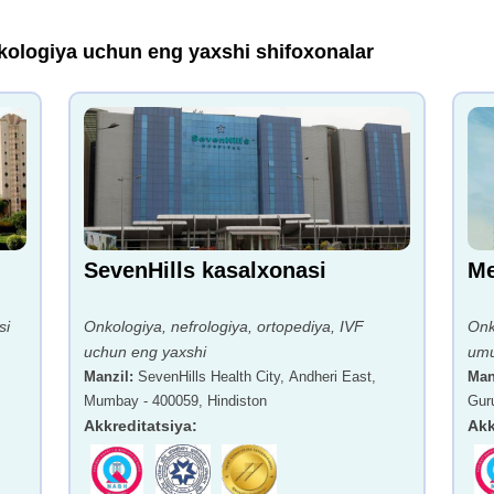
kologiya uchun eng yaxshi shifoxonalar
SevenHills kasalxonasi
Me
si
Onkologiya, nefrologiya, ortopediya, IVF
Onk
uchun eng yaxshi
umu
Manzil
:
SevenHills Health City, Andheri East,
yax
Man
Mumbay - 400059, Hindiston
Gur
Akkreditatsiya
:
Akk