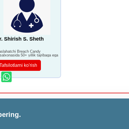
r. Shirish S. Sheth
slahatchi Breach Candy
salxonasida 50+ yillik tajribaga ega
Tafsilotlarni ko'rish
bering.