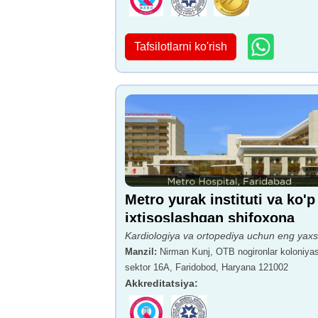
Tafsilotlarni ko'rish
Metro yurak instituti va ko'p
ixtisoslashgan shifoxona
Kardiologiya va ortopediya uchun eng yaxs
Manzil
:
Nirman Kunj, OTB nogironlar koloniyas
sektor 16A, Faridobod, Haryana 121002
Akkreditatsiya
: