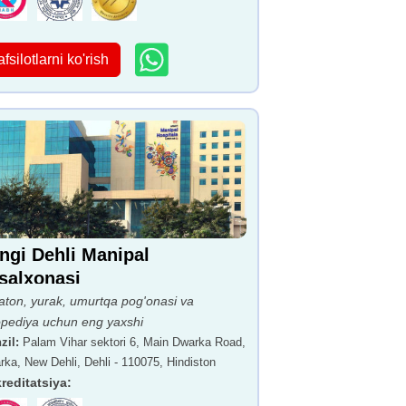
afsilotlarni ko'rish
ngi Dehli Manipal
salxonasi
aton, yurak, umurtqa pog'onasi va
opediya uchun eng yaxshi
zil
:
Palam Vihar sektori 6, Main Dwarka Road,
ka, New Dehli, Dehli - 110075, Hindiston
reditatsiya
: