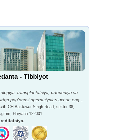
danta - Tibbiyot
ologiya, transplantatsiya, ortopediya va
rtqa pog'onasi operatsiyalari uchun eng
shi.
zil
:
CH Baktawar Singh Road, sektor 38,
ugram, Haryana 122001
reditatsiya
: