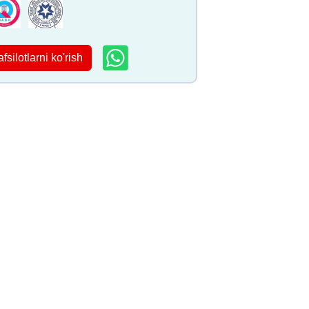
afsilotlarni ko'rish