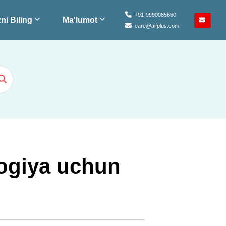
+91-9990085860
ni Biling
Ma'lumot
care@alfplus.com
logiya uchun