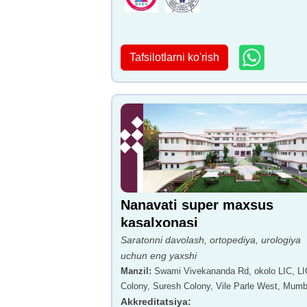
Tafsilotlarni ko'rish
Nanavati super maxsus
kasalxonasi
Saratonni davolash, ortopediya, urologiya
uchun eng yaxshi
Manzil
:
Swami Vivekananda Rd, okolo LIC, LI
Colony, Suresh Colony, Vile Parle West, Mumb
Maharashtra 400056
Akkreditatsiya
: