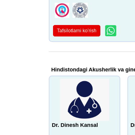
Tafsilotlarni ko'rish
Hindistondagi Akusherlik va gin
Dr. Dinesh Kansal
D