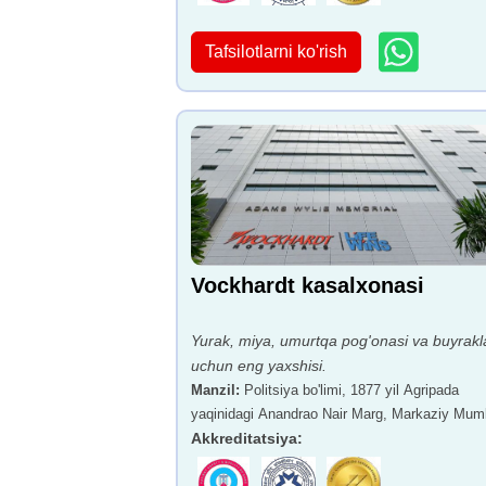
Tafsilotlarni ko'rish
Vockhardt kasalxonasi
Yurak, miya, umurtqa pog'onasi va buyrakl
uchun eng yaxshisi.
Manzil
:
Politsiya bo'limi, 1877 yil Agripada
yaqinidagi Anandrao Nair Marg, Markaziy Mum
Mumbay, Maharashtra - 400011
Akkreditatsiya
: