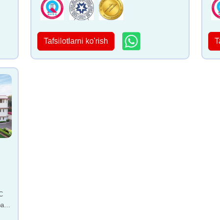
Tafsilotlarni ko'rish
T
C
ay,