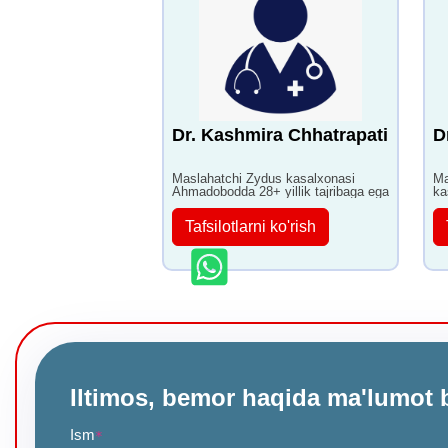
Dr. Kashmira Chhatrapati
D
Maslahatchi Zydus kasalxonasi
Ma
Ahmadobodda 28+ yillik tajribaga ega
ka
Tafsilotlarni ko'rish
Iltimos, bemor haqida ma'lumot 
Ism
*