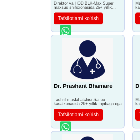
Direktor va HOD BLK-Max Super
Ma
maxsus shifoxonasida 26+ yillik
ka
tajribaga ega
Tafsilotlarni ko'rish
Dr. Prashant Bhamare
D
Tashrif maslahatchisi Saifee
Ma
kasalxonasida 29+ yillik tajribaga ega
ka
Tafsilotlarni ko'rish