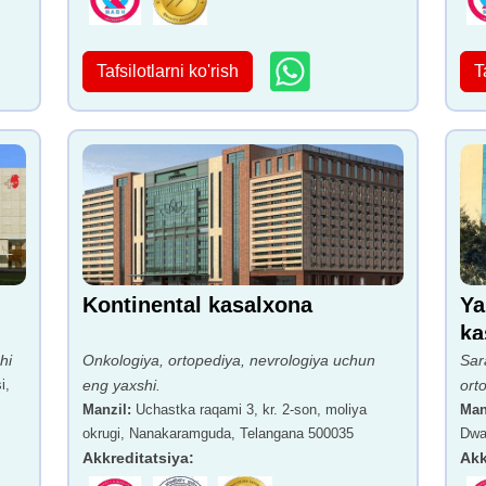
Tafsilotlarni ko'rish
T
Kontinental kasalxona
Ya
ka
hi
Onkologiya, ortopediya, nevrologiya uchun
Sar
i,
eng yaxshi.
ort
Manzil
:
Uchastka raqami 3, kr. 2-son, moliya
Man
okrugi, Nanakaramguda, Telangana 500035
Dwar
Akkreditatsiya
:
Akk