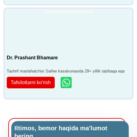
Dr. Prashant Bhamare
Tashrif maslahatchisi Saifee kasalxonasida 29+ yillik tajribaga ega
Tafsilotlarni ko'rish
Iltimos, bemor haqida ma'lumot
bering.