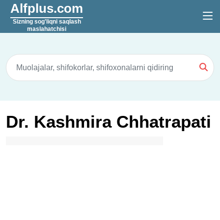
Alfplus.com
Sizning sog'liqni saqlash
maslahatchisi
Dr. Kashmira Chhatrapati