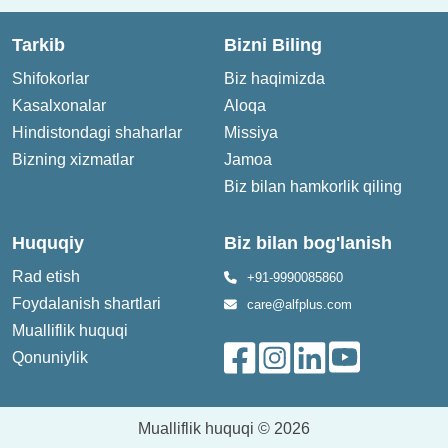
Tarkib
Bizni Biling
Shifokorlar
Biz haqimizda
Kasalxonalar
Aloqa
Hindistondagi shaharlar
Missiya
Bizning xizmatlar
Jamoa
Biz bilan hamkorlik qiling
Huquqiy
Biz bilan bog'lanish
Rad etish
+91-9990085860
Foydalanish shartlari
care@alfplus.com
Mualliflik huquqi
Qonuniylik
Mualliflik huquqi © 2026