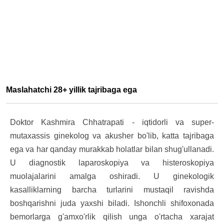
Maslahatchi 28+ yillik tajribaga ega
Doktor Kashmira Chhatrapati - iqtidorli va super-
mutaxassis ginekolog va akusher bo'lib, katta tajribaga
ega va har qanday murakkab holatlar bilan shug'ullanadi.
U diagnostik laparoskopiya va histeroskopiya
muolajalarini amalga oshiradi. U ginekologik
kasalliklarning barcha turlarini mustaqil ravishda
boshqarishni juda yaxshi biladi. Ishonchli shifoxonada
bemorlarga g'amxo'rlik qilish unga o'rtacha xarajat