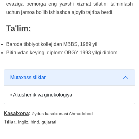
evaziga bemorga eng yaxshi xizmat sifatini ta'minlash
uchun jamoa bo'lib ishlashda ajoyib tajriba berdi.
Ta'lim:
Baroda tibbiyot kollejidan MBBS, 1989 yil
Bitiruvdan keyingi diplom: OBGY 1993 yilgi diplom
Mutaxassisliklar
•
Akusherlik va ginekologiya
Kasalxona
:
Zydus kasalxonasi Ahmadobod
Tillar
:
Ingliz, hind, gujarati