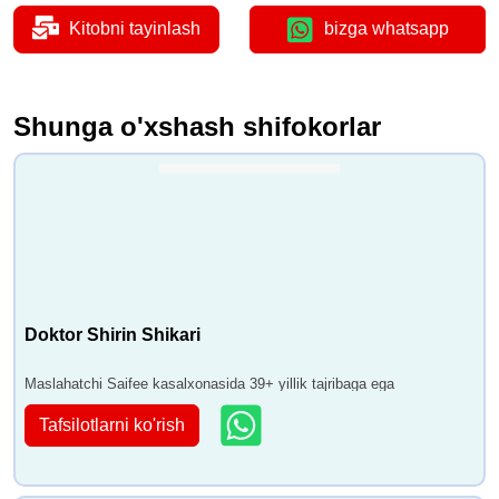
Kitobni tayinlash
bizga whatsapp
Shunga o'xshash shifokorlar
Doktor Shirin Shikari
Maslahatchi Saifee kasalxonasida 39+ yillik tajribaga ega
Tafsilotlarni ko'rish