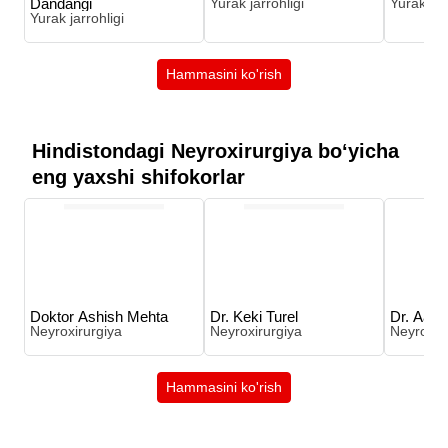
Dandangi
Yurak jarrohligi
Yurak jar
Yurak jarrohligi
Hammasini ko'rish
Hindistondagi Neyroxirurgiya boʻyicha
eng yaxshi shifokorlar
Doktor Ashish Mehta
Dr. Keki Turel
Dr. Aadi
Neyroxirurgiya
Neyroxirurgiya
Neyroxir
Hammasini ko'rish