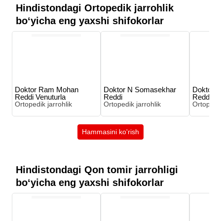
Hindistondagi Ortopedik jarrohlik
boʻyicha eng yaxshi shifokorlar
Doktor Ram Mohan
Doktor N Somasekhar
Doktor D
Reddi Venuturla
Reddi
Reddi Ad
Ortopedik jarrohlik
Ortopedik jarrohlik
Ortopedik
Hammasini ko'rish
Hindistondagi Qon tomir jarrohligi
boʻyicha eng yaxshi shifokorlar