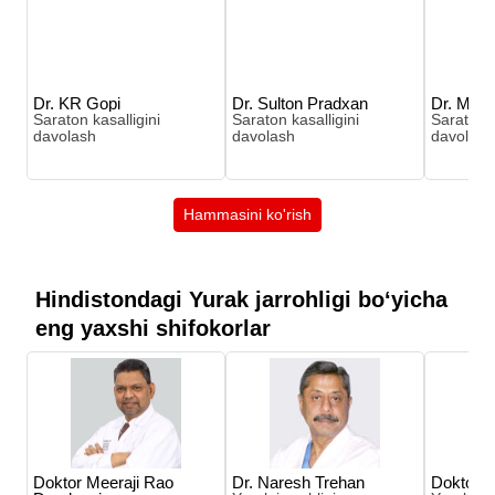
Dr. KR Gopi
Dr. Sulton Pradxan
Dr. Malak
Saraton kasalligini
Saraton kasalligini
Saraton k
davolash
davolash
davolash
Hammasini ko'rish
Hindistondagi Yurak jarrohligi boʻyicha
eng yaxshi shifokorlar
Doktor Meeraji Rao
Dr. Naresh Trehan
Doktor N