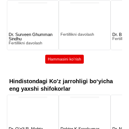
Dr. Surveen Ghumman
Fertillikni davolash
Dr. Bha
Sindhu
Fertillik
Fertillikni davolash
Hammasini ko'rish
Hindistondagi Ko'z jarrohligi boʻyicha
eng yaxshi shifokorlar
Dr. O'g'li R. Mehta
Doktor K Sreekumar
Dr. Nan