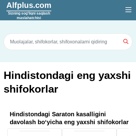
Alfplus.com
Sizning sog'liqni saqlash
maslahatchisi
Hindistondagi eng yaxshi
shifokorlar
Hindistondagi Saraton kasalligini
davolash boʻyicha eng yaxshi shifokorlar