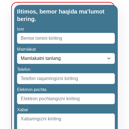
Iltimos, bemor haqida ma'lumot
bering.
Ism
*
Mamlakat
*
Telefon
*
Elektron pochta
*
Xabar
*