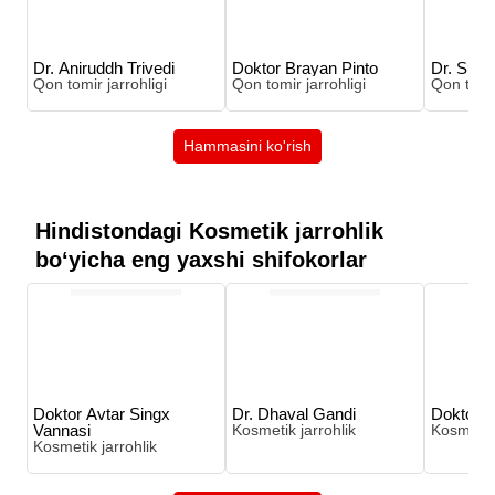
Dr. Aniruddh Trivedi
Doktor Brayan Pinto
Dr. Suha
Qon tomir jarrohligi
Qon tomir jarrohligi
Qon tomir
Hammasini ko'rish
Hindistondagi Kosmetik jarrohlik
boʻyicha eng yaxshi shifokorlar
Doktor Avtar Singx
Dr. Dhaval Gandi
Doktor A
Vannasi
Kosmetik jarrohlik
Kosmetik 
Kosmetik jarrohlik