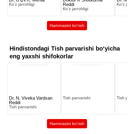
Ko'z jarrohligi
Reddi
Ko'z jarro
Ko'z jarrohligi
Hammasini ko'rish
Hindistondagi Tish parvarishi boʻyicha
eng yaxshi shifokorlar
Dr. N. Viveka Vardxan
Tish parvarishi
Tish parv
Reddi
Tish parvarishi
Hammasini ko'rish