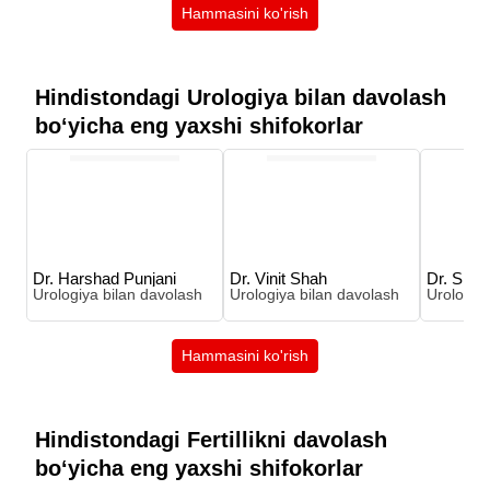
Hammasini ko'rish
Hindistondagi Urologiya bilan davolash
boʻyicha eng yaxshi shifokorlar
Dr. Harshad Punjani
Dr. Vinit Shah
Dr. Shay
Urologiya bilan davolash
Urologiya bilan davolash
Urologiy
Hammasini ko'rish
Hindistondagi Fertillikni davolash
boʻyicha eng yaxshi shifokorlar