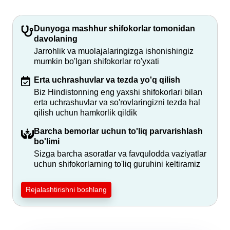
Dunyoga mashhur shifokorlar tomonidan
davolaning
Jarrohlik va muolajalaringizga ishonishingiz
mumkin bo'lgan shifokorlar ro'yxati
Erta uchrashuvlar va tezda yo'q qilish
Biz Hindistonning eng yaxshi shifokorlari bilan
erta uchrashuvlar va so'rovlaringizni tezda hal
qilish uchun hamkorlik qildik
Barcha bemorlar uchun to'liq parvarishlash
bo'limi
Sizga barcha asoratlar va favqulodda vaziyatlar
uchun shifokorlarning to'liq guruhini keltiramiz
Rejalashtirishni boshlang