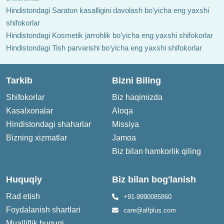
Hindistondagi Saraton kasalligini davolash boʻyicha eng yaxshi
shifokorlar
Hindistondagi Kosmetik jarrohlik boʻyicha eng yaxshi shifokorlar
Hindistondagi Tish parvarishi boʻyicha eng yaxshi shifokorlar
Tarkib
Bizni Biling
Shifokorlar
Biz haqimizda
Kasalxonalar
Aloqa
Hindistondagi shaharlar
Missiya
Bizning xizmatlar
Jamoa
Biz bilan hamkorlik qiling
Huquqiy
Biz bilan bog'lanish
Rad etish
+91-9990085860
Foydalanish shartlari
care@alfplus.com
Mualliflik huquqi