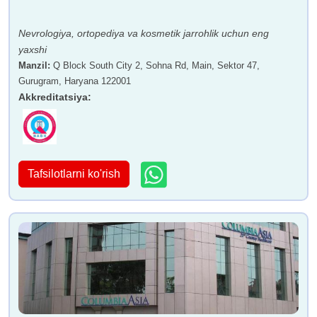
Dr. (Polkovnik) Suvasish
Dr. S Jayalakshmi
Chakraberti
Nevrologiya, ortopediya va kosmetik jarrohlik uchun eng
yaxshi
Manzil
:
Q Block South City 2, Sohna Rd, Main, Sektor 47,
Gurugram, Haryana 122001
Akkreditatsiya
:
Dr. Manjinder Sandhu
Dr. Rajiv Chhabra
Tafsilotlarni ko'rish
Doktor Avinash Agarval
Doktor Kuldeep Arora