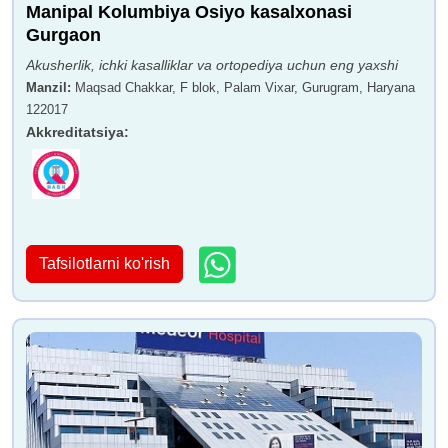
Manipal Kolumbiya Osiyo kasalxonasi
Gurgaon
Doktor Sumit Singx
Doktor Smita Vats
Akusherlik, ichki kasalliklar va ortopediya uchun eng yaxshi
Manzil
:
Maqsad Chakkar, F blok, Palam Vixar, Gurugram, Haryana
122017
Akkreditatsiya
:
Dr. Bisvajyoti Hazarika
Doktor Tapan Singx
Chauxan
Tafsilotlarni ko'rish
Dr. Manish Mahajan
Dr. Stuti Gupta