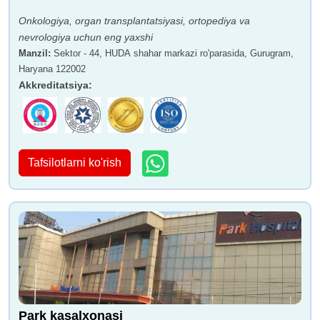
Onkologiya, organ transplantatsiyasi, ortopediya va
nevrologiya uchun eng yaxshi
Manzil
:
Sektor - 44, HUDA shahar markazi ro'parasida, Gurugram,
Haryana 122002
Akkreditatsiya
:
Dr. (Prof.) Ravi Sauhta
Doktor A.S. Nutan
Agarval
Tafsilotlarni ko'rish
Doktor Pavan Raval
Dr. SK Rajan
Park kasalxonasi