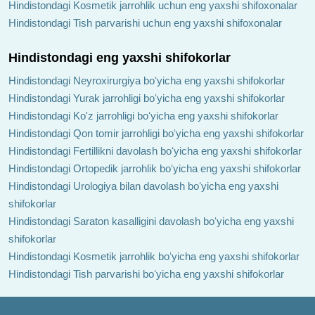
Hindistondagi Kosmetik jarrohlik uchun eng yaxshi shifoxonalar
Hindistondagi Tish parvarishi uchun eng yaxshi shifoxonalar
Dr. Manu Bora
Doktor Varun Mittal
Hindistondagi eng yaxshi shifokorlar
Hindistondagi Neyroxirurgiya boʻyicha eng yaxshi shifokorlar
Hindistondagi Yurak jarrohligi boʻyicha eng yaxshi shifokorlar
Hindistondagi Ko'z jarrohligi boʻyicha eng yaxshi shifokorlar
Hindistondagi Qon tomir jarrohligi boʻyicha eng yaxshi shifokorlar
Dr. Sanjat Chiwane
Dr. Giriraj Bora
Hindistondagi Fertillikni davolash boʻyicha eng yaxshi shifokorlar
Hindistondagi Ortopedik jarrohlik boʻyicha eng yaxshi shifokorlar
Hindistondagi Urologiya bilan davolash boʻyicha eng yaxshi
shifokorlar
Hindistondagi Saraton kasalligini davolash boʻyicha eng yaxshi
shifokorlar
Hindistondagi Kosmetik jarrohlik boʻyicha eng yaxshi shifokorlar
Doktor Vijay Verma
Doktor Anurag Passi
Hindistondagi Tish parvarishi boʻyicha eng yaxshi shifokorlar