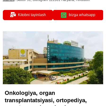
Kitobni tayinlash
bizga whatsapp
Onkologiya, organ
transplantatsiyasi, ortopediya,