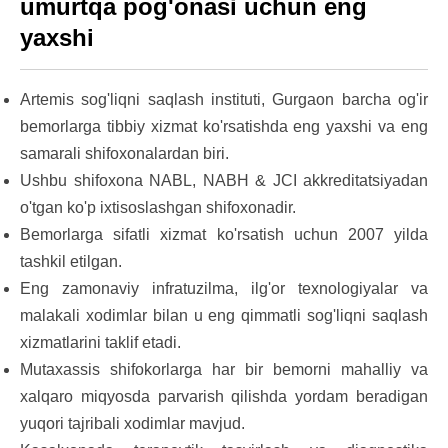
umurtqa pog'onasi uchun eng
yaxshi
Artemis sog'liqni saqlash instituti, Gurgaon
barcha og'ir
bemorlarga tibbiy xizmat ko'rsatishda eng yaxshi va eng
samarali shifoxonalardan biri.
Ushbu shifoxona NABL, NABH & JCI akkreditatsiyadan
o'tgan ko'p ixtisoslashgan shifoxonadir.
Bemorlarga sifatli xizmat ko'rsatish uchun 2007 yilda
tashkil etilgan.
Eng zamonaviy infratuzilma, ilg'or texnologiyalar va
malakali xodimlar bilan u eng qimmatli sog'liqni saqlash
xizmatlarini taklif etadi.
Mutaxassis shifokorlarga har bir bemorni mahalliy va
xalqaro miqyosda parvarish qilishda yordam beradigan
yuqori tajribali xodimlar mavjud.