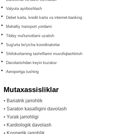
Valyuta ayirboshlash
Debet karta, kredit karta va internet-banking
Mahalliy transport yordami
Tibbiy ma'lumotlarni uzatish
Sug'urta bo'yicha koordinatorlar
Shifokorlarning tashriflarini muvofiqlashtirish
Davolanishdan keyin kuzatuv
Aeroportga tushing
Mutaxassisliklar
•
Bariatrik jarrohlik
•
Saraton kasalligini davolash
•
Yurak jarrohligi
•
Kardiologik davolash
•
Kosmetik jarrohlik