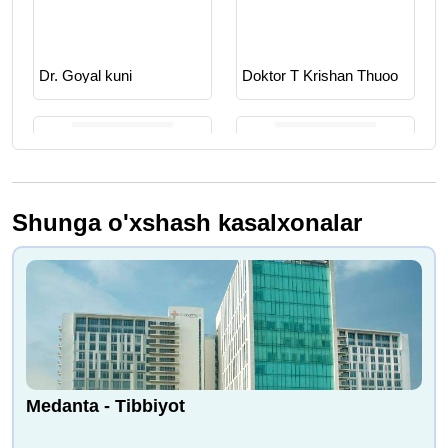
Dr. Goyal kuni
Doktor T Krishan Thuoo
Shunga o'xshash kasalxonalar
Dr. Hitesh Garg
Dr. Sanjay Sarup
Dr. Parvin Yadav
Dr. Geeta Baruah Nath
Medanta - Tibbiyot