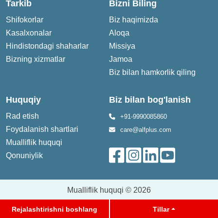
Tarkib
Bizni Biling
Shifokorlar
Biz haqimizda
Kasalxonalar
Aloqa
Dr. Prabhat Maheshvari
Dr. Dipak Ja
Hindistondagi shaharlar
Missiya
Bizning xizmatlar
Jamoa
Biz bilan hamkorlik qiling
Huquqiy
Biz bilan bog'lanish
Doktor IPS Oberoi
Dr. Nidhi Rajotia (Goel)
Rad etish
+91-9990085860
Foydalanish shartlari
care@alfplus.com
Mualliflik huquqi
Qonuniylik
Mualliflik huquqi © 2026
Dr. Shyam Sunder
Doktor Hemant K. Gogia
Mahansaria
Rejalashtirishni boshlang
Tillar