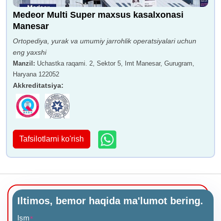
Medeor Multi Super maxsus kasalxonasi
Manesar
Ortopediya, yurak va umumiy jarrohlik operatsiyalari uchun
eng yaxshi
Dr. Axil Govil
Dr. Rajeev Yadav
Manzil
:
Uchastka raqami. 2, Sektor 5, Imt Manesar, Gurugram,
Haryana 122052
Akkreditatsiya
:
Dr. Rajeev Yadav
Dr. Lakshmi Kant Tripati
Tafsilotlarni ko'rish
Iltimos, bemor haqida ma'lumot bering.
Dr. Renu Raina Sehgal
Dr. Dhiraj Kapur
Ism
*