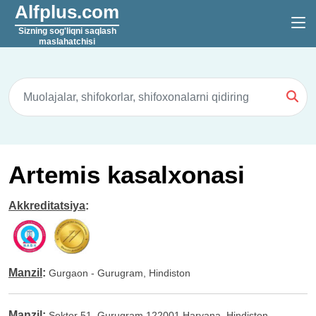
Alfplus.com
Sizning sog'liqni saqlash
maslahatchisi
Artemis kasalxonasi
Akkreditatsiya
:
Manzil
:
Gurgaon - Gurugram, Hindiston
Manzil
:
Sektor 51, Gurugram 122001 Haryana, Hindiston