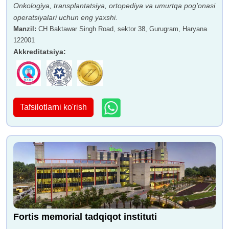
Onkologiya, transplantatsiya, ortopediya va umurtqa pog'onasi
operatsiyalari uchun eng yaxshi.
Manzil
:
CH Baktawar Singh Road, sektor 38, Gurugram, Haryana
122001
Akkreditatsiya
:
Doktor Shashidhar TB
Dr. Devendra Yadav
Tafsilotlarni ko'rish
Dr. Aditya Gupta
Dr. Naginder Vashist
Fortis memorial tadqiqot instituti
Dr. Anshuman Kaushal
Doktor BK Singx