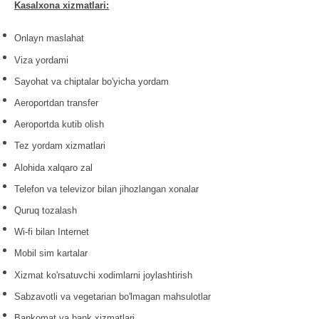
Kasalxona xizmatlari:
Onlayn maslahat
Viza yordami
Sayohat va chiptalar bo'yicha yordam
Aeroportdan transfer
Aeroportda kutib olish
Tez yordam xizmatlari
Alohida xalqaro zal
Telefon va televizor bilan jihozlangan xonalar
Quruq tozalash
Wi-fi bilan Internet
Mobil sim kartalar
Xizmat ko'rsatuvchi xodimlarni joylashtirish
Sabzavotli va vegetarian bo'lmagan mahsulotlar
Bankomat va bank xizmatlari