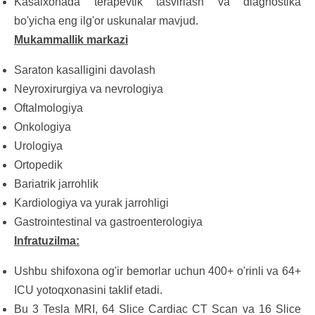
Kasalxonada terapevtik tasvirlash va diagnostika
bo'yicha eng ilg'or uskunalar mavjud.
Mukammallik markazi
Saraton kasalligini davolash
Neyroxirurgiya va nevrologiya
Oftalmologiya
Onkologiya
Urologiya
Ortopedik
Bariatrik jarrohlik
Kardiologiya va yurak jarrohligi
Gastrointestinal va gastroenterologiya
Infratuzilma:
Ushbu shifoxona og'ir bemorlar uchun 400+ o'rinli va 64+
ICU yotoqxonasini taklif etadi.
Bu 3 Tesla MRI, 64 Slice Cardiac CT Scan va 16 Slice