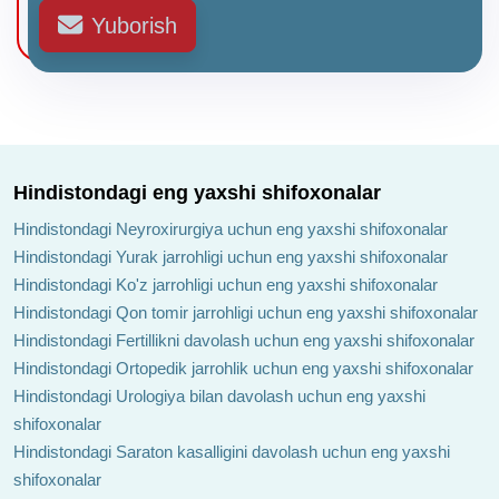
Dr. Paritosh S Gupta
Yuborish
Doktor Asha Sharma
Hindistondagi eng yaxshi shifoxonalar
Dr. Kapil Jamval
Dr. Manik Sharma
Hindistondagi Neyroxirurgiya uchun eng yaxshi shifoxonalar
Hindistondagi Yurak jarrohligi uchun eng yaxshi shifoxonalar
Hindistondagi Ko'z jarrohligi uchun eng yaxshi shifoxonalar
Hindistondagi Qon tomir jarrohligi uchun eng yaxshi shifoxonalar
Hindistondagi Fertillikni davolash uchun eng yaxshi shifoxonalar
Hindistondagi Ortopedik jarrohlik uchun eng yaxshi shifoxonalar
Doktor Reshma Tevari
dr Kamol Verma
Hindistondagi Urologiya bilan davolash uchun eng yaxshi
shifoxonalar
Hindistondagi Saraton kasalligini davolash uchun eng yaxshi
shifoxonalar