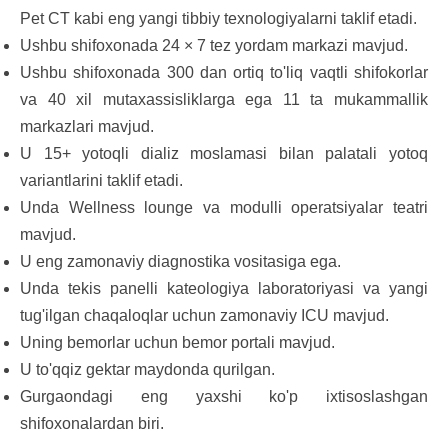
Pet CT kabi eng yangi tibbiy texnologiyalarni taklif etadi.
Ushbu shifoxonada 24 × 7 tez yordam markazi mavjud.
Ushbu shifoxonada 300 dan ortiq to'liq vaqtli shifokorlar
va 40 xil mutaxassisliklarga ega 11 ta mukammallik
markazlari mavjud.
U 15+ yotoqli dializ moslamasi bilan palatali yotoq
variantlarini taklif etadi.
Unda Wellness lounge va modulli operatsiyalar teatri
mavjud.
U eng zamonaviy diagnostika vositasiga ega.
Unda tekis panelli kateologiya laboratoriyasi va yangi
tug'ilgan chaqaloqlar uchun zamonaviy ICU mavjud.
Uning bemorlar uchun bemor portali mavjud.
U to'qqiz gektar maydonda qurilgan.
Gurgaondagi eng yaxshi ko'p ixtisoslashgan
shifoxonalardan biri.