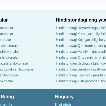
alar
Hindistondagi eng yax
foxonalar
Hindistondagi Neyroxirurgiya boʻ
foxonalar
Hindistondagi Yurak jarrohligi bo
oxonalar
Hindistondagi Ko'z jarrohligi boʻ
 shifoxonalar
Hindistondagi Qon tomir jarrohlig
 shifoxonalar
Hindistondagi Fertillikni davolas
 shifoxonalar
Hindistondagi Ortopedik jarrohlik
axshi shifoxonalar
Hindistondagi Urologiya bilan da
ng yaxshi shifoxonalar
Hindistondagi Saraton kasalligin
shifoxonalar
Hindistondagi Kosmetik jarrohlik
foxonalar
Hindistondagi Tish parvarishi bo
 Biling
Huquqiy
qimizda
Rad etish