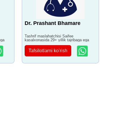
Dr. Prashant Bhamare
Tashrif maslahatchisi Saifee
ega
kasalxonasida 29+ yillik tajribaga ega
Tafsilotlarni ko'rish