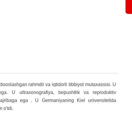
soslashgan rahmdil va iqtidorli tibbiyot mutaxassisi. U
 ega. U ultrasonografiya, bepushtlik va reproduktiv
ajribaga ega
. U Germaniyaning Kiel universitetida
 o'tdi.