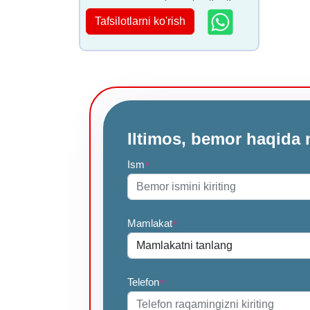
Tafsilotlarni ko'rish
Iltimos, bemor haqida 
Ism
*
Mamlakat
*
Telefon
*