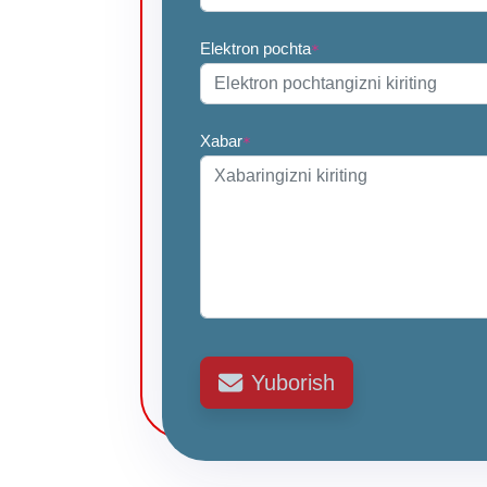
Elektron pochta
*
Xabar
*
Yuborish