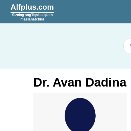
Alfplus.com
Sizning sog'liqni saqlash
maslahatchisi
Dr. Avan Dadina