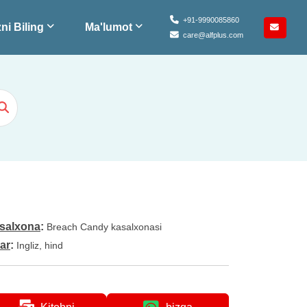
+91-9990085860
ni Biling
Ma'lumot
care@alfplus.com
salxona
:
Breach Candy kasalxonasi
lar
:
Ingliz, hind