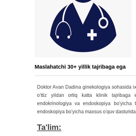
Maslahatchi 30+ yillik tajribaga ega
Doktor Avan Dadina ginekologiya sohasida ixti
o'ttiz yildan ortiq katta klinik tajribaga
endokrinologiya va endoskopiya bo'yicha t
endoskopiya bo'yicha maxsus o'quv dasturidan
Ta'lim: