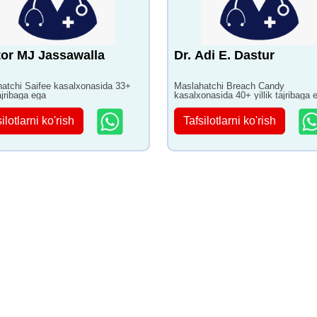
or MJ Jassawalla
Dr. Adi E. Dastur
atchi Saifee kasalxonasida 33+
Maslahatchi Breach Candy
tajribaga ega
kasalxonasida 40+ yillik tajribaga 
ilotlarni ko'rish
Tafsilotlarni ko'rish