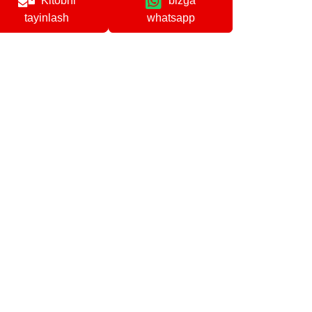
Kitobni
bizga
whatsapp
tayinlash