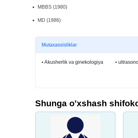
MBBS (1980)
MD (1986)
Mutaxassisliklar
•
Akusherlik va ginekologiya
•
ultrason
Shunga o'xshash shifoko