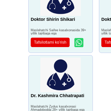
Doktor Shirin Shikari
Dokt
Maslahatchi Saifee kasalxonasida 39+
Maslah
yillik tajribaga ega
yillik 
Tafsilotlarni ko'rish
Tafs
Dr. Kashmira Chhatrapati
Maslahatchi Zydus kasalxonasi
Ahmadobodda 28+ yillik tajribaga ega