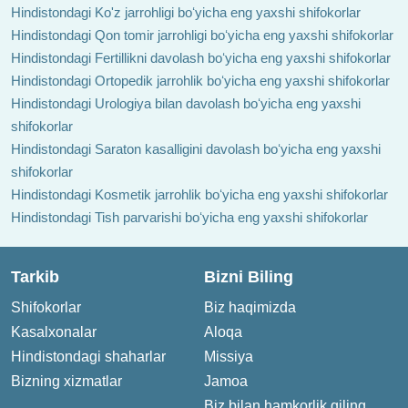
Hindistondagi Ko'z jarrohligi boʻyicha eng yaxshi shifokorlar
Hindistondagi Qon tomir jarrohligi boʻyicha eng yaxshi shifokorlar
Hindistondagi Fertillikni davolash boʻyicha eng yaxshi shifokorlar
Hindistondagi Ortopedik jarrohlik boʻyicha eng yaxshi shifokorlar
Hindistondagi Urologiya bilan davolash boʻyicha eng yaxshi
shifokorlar
Hindistondagi Saraton kasalligini davolash boʻyicha eng yaxshi
shifokorlar
Hindistondagi Kosmetik jarrohlik boʻyicha eng yaxshi shifokorlar
Hindistondagi Tish parvarishi boʻyicha eng yaxshi shifokorlar
Tarkib
Bizni Biling
Shifokorlar
Biz haqimizda
Kasalxonalar
Aloqa
Hindistondagi shaharlar
Missiya
Bizning xizmatlar
Jamoa
Biz bilan hamkorlik qiling