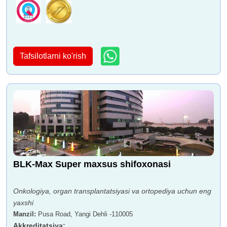
Tafsilotlarni ko'rish
BLK-Max Super maxsus shifoxonasi
Onkologiya, organ transplantatsiyasi va ortopediya uchun eng
yaxshi
Manzil
:
Pusa Road, Yangi Dehli -110005
Akkreditatsiya
: