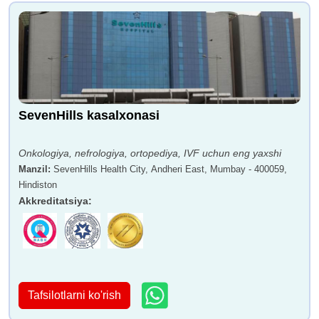
SevenHills kasalxonasi
Onkologiya, nefrologiya, ortopediya, IVF uchun eng yaxshi
Manzil
:
SevenHills Health City, Andheri East, Mumbay - 400059,
Hindiston
Akkreditatsiya
:
Tafsilotlarni ko'rish