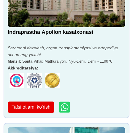
Indraprastha Apollon kasalxonasi
Saratonni davolash, organ transplantatsiyasi va ortopediya
uchun eng yaxshi
Manzil
:
Sarita Vihar, Mathura yo'li, Nyu-Dehli, Dehli - 110076
Akkreditatsiya
:
Tafsilotlarni ko'rish