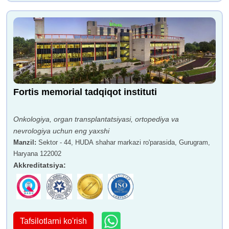
Fortis memorial tadqiqot instituti
Onkologiya, organ transplantatsiyasi, ortopediya va
nevrologiya uchun eng yaxshi
Manzil
:
Sektor - 44, HUDA shahar markazi ro'parasida, Gurugram,
Haryana 122002
Akkreditatsiya
:
Tafsilotlarni ko'rish