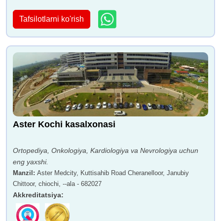
Tafsilotlarni ko'rish
Aster Kochi kasalxonasi
Ortopediya, Onkologiya, Kardiologiya va Nevrologiya uchun
eng yaxshi.
Manzil
:
Aster Medcity, Kuttisahib Road Cheranelloor, Janubiy
Chittoor, chiochi, --ala - 682027
Akkreditatsiya
: