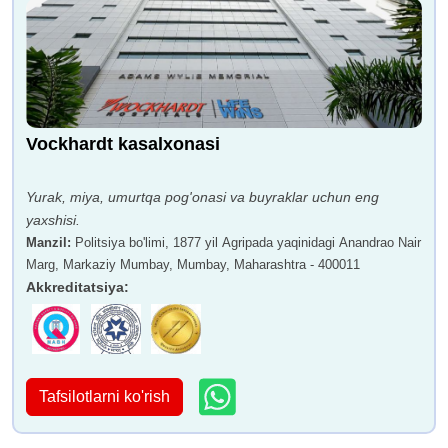
Vockhardt kasalxonasi
Yurak, miya, umurtqa pog'onasi va buyraklar uchun eng
yaxshisi.
Manzil
:
Politsiya bo'limi, 1877 yil Agripada yaqinidagi Anandrao Nair
Marg, Markaziy Mumbay, Mumbay, Maharashtra - 400011
Akkreditatsiya
:
Tafsilotlarni ko'rish