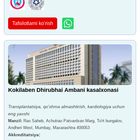
Tafsilotlarni ko'rish
Kokilaben Dhirubhai Ambani kasalxonasi
Transplantatsiya, qo'shma almashtirish, kardiologiya uchun
eng yaxshi
Manzil
:
Rao Saheb, Achutrao Patvardxan Marg, To'rt bungalov,
Andheri West, Mumbay, Maxarashtra 400053
Akkreditatsiya
: