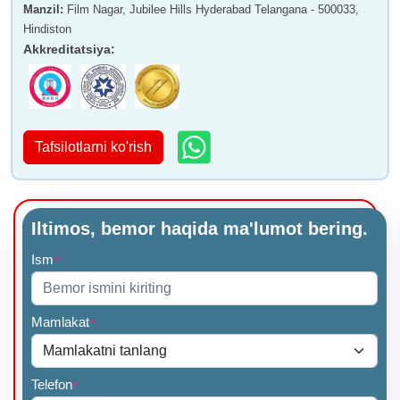
Manzil
:
Film Nagar, Jubilee Hills Hyderabad Telangana - 500033,
Hindiston
Akkreditatsiya
:
Tafsilotlarni ko'rish
Iltimos, bemor haqida ma'lumot bering.
Ism
*
Mamlakat
*
Telefon
*