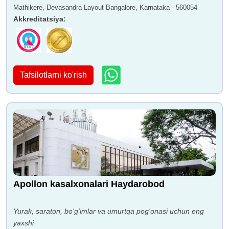
Mathikere, Devasandra Layout Bangalore, Karnataka - 560054
Akkreditatsiya
:
Tafsilotlarni ko'rish
Apollon kasalxonalari Haydarobod
Yurak, saraton, bo'g'imlar va umurtqa pog'onasi uchun eng
yaxshi