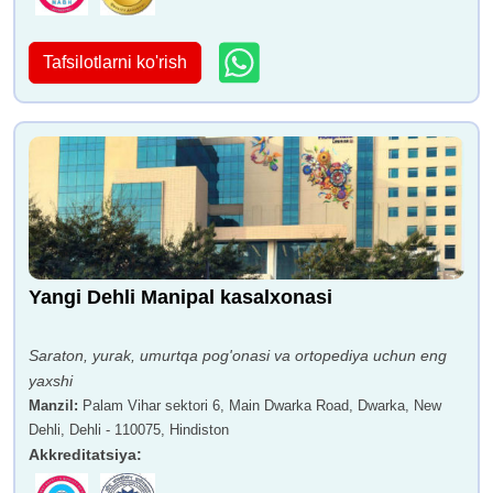
Tafsilotlarni ko'rish
Yangi Dehli Manipal kasalxonasi
Saraton, yurak, umurtqa pog'onasi va ortopediya uchun eng
yaxshi
Manzil
:
Palam Vihar sektori 6, Main Dwarka Road, Dwarka, New
Dehli, Dehli - 110075, Hindiston
Akkreditatsiya
: