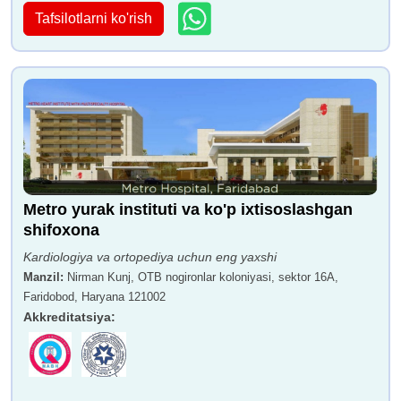
Tafsilotlarni ko'rish
Metro yurak instituti va ko'p ixtisoslashgan
shifoxona
Kardiologiya va ortopediya uchun eng yaxshi
Manzil
:
Nirman Kunj, OTB nogironlar koloniyasi, sektor 16A,
Faridobod, Haryana 121002
Akkreditatsiya
: