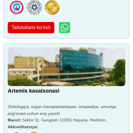
Tafsilotlarni ko'rish
Artemis kasalxonasi
Onkologiya, organ transplantatsiyasi, ortopediya, umurtqa
pog'onasi uchun eng yaxshi
Manzil
:
Sektor 51, Gurugram 122001 Haryana, Hindiston
Akkreditatsiya
: