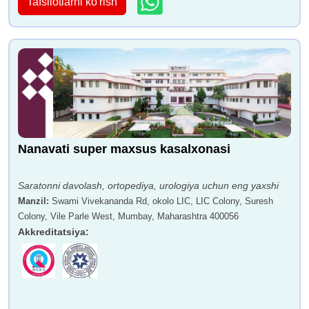
Tafsilotlarni ko'rish
Nanavati super maxsus kasalxonasi
Saratonni davolash, ortopediya, urologiya uchun eng yaxshi
Manzil
:
Swami Vivekananda Rd, okolo LIC, LIC Colony, Suresh
Colony, Vile Parle West, Mumbay, Maharashtra 400056
Akkreditatsiya
: