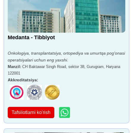
Medanta - Tibbiyot
Onkologiya, transplantatsiya, ortopediya va umurtqa pog'onasi
operatsiyalari uchun eng yaxshi.
Manzil
:
CH Baktawar Singh Road, sektor 38, Gurugram, Haryana
122001
Akkreditatsiya
:
Tafsilotlarni ko'rish