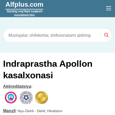
Alfplus.com
Sizning sog'liqni saqlash
maslahatchisi
Indraprastha Apollon
kasalxonasi
Akkreditatsiya
:
Manzil
:
Nyu-Dehli - Dehli, Hindiston