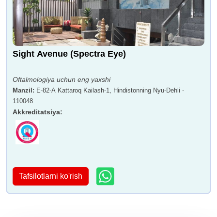
Sight Avenue (Spectra Eye)
Oftalmologiya uchun eng yaxshi
Manzil
:
E-82-A Kattaroq Kailash-1, Hindistonning Nyu-Dehli -
110048
Akkreditatsiya
:
Tafsilotlarni ko'rish