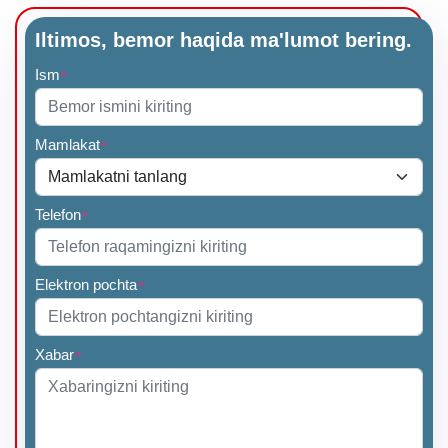
Iltimos, bemor haqida ma'lumot bering.
Ism
*
Mamlakat
*
Telefon
*
Elektron pochta
*
Xabar
*