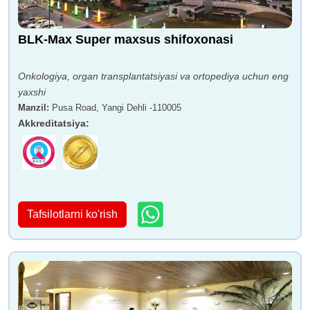
BLK-Max Super maxsus shifoxonasi
Onkologiya, organ transplantatsiyasi va ortopediya uchun eng
yaxshi
Manzil
:
Pusa Road, Yangi Dehli -110005
Akkreditatsiya
:
Tafsilotlarni ko'rish