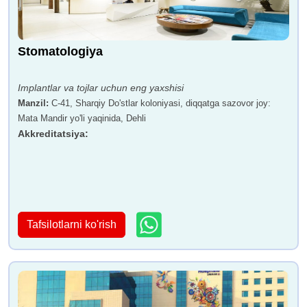
Stomatologiya
Implantlar va tojlar uchun eng yaxshisi
Manzil
:
C-41, Sharqiy Do'stlar koloniyasi, diqqatga sazovor joy:
Mata Mandir yo'li yaqinida, Dehli
Akkreditatsiya
:
Tafsilotlarni ko'rish