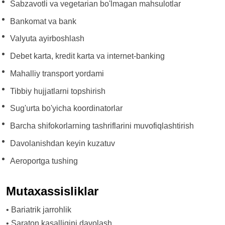
Sabzavotli va vegetarian bo'lmagan mahsulotlar
Bankomat va bank
Valyuta ayirboshlash
Debet karta, kredit karta va internet-banking
Mahalliy transport yordami
Tibbiy hujjatlarni topshirish
Sug'urta bo'yicha koordinatorlar
Barcha shifokorlarning tashriflarini muvofiqlashtirish
Davolanishdan keyin kuzatuv
Aeroportga tushing
Mutaxassisliklar
•
Bariatrik jarrohlik
•
Saraton kasalligini davolash