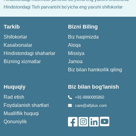
Hindistondagi Tish parvarishi boʻyicha eng yaxshi shifokorlar
Tarkib
Bizni Biling
Shifokorlar
Biz haqimizda
Kasalxonalar
Aloqa
Hindistondagi shaharlar
Missiya
Bizning xizmatlar
Jamoa
Biz bilan hamkorlik qiling
Huquqiy
Biz bilan bog'lanish
Rad etish
+91-9990085860
Foydalanish shartlari
care@alfplus.com
Mualliflik huquqi
Qonuniylik