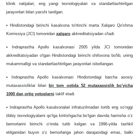
klinik natijalari, eng yangi texnologiyalari va standartlashtirilgan
jarayonlari bilan yaxshi tanilgan.
• Hindistondagi birinchi kasalxona to'rtinchi marta Xalqaro Qo'shma
Komissiya (JCI) tomonidan
xalqaro
akkreditatsiyadan o'tadi.
• Indraprastha Apollo kasalxonasi 2005 yilda JCI tomonidan
akkreditatsiyadan o'tgan Hindistondagi birinchi shifoxona bo'lib, uning
mukammalligi va standartlashtirilgan jarayonlari isbotlangan.
• Indraprastha Apollo kasalxonasi Hindistondagi barcha asosiy
mutaxassisliklar bilan
bir tom ostida 52 mutaxassislik bo'yicha
1000 dan ortiq yotoqlarni
taklif etadi.
• Indraprastha Apollo kasalxonalari infratuzilmadan tortib eng soʻnggi
tibbiy texnologiyalarni qoʻlga kiritishgacha boʻlgan davrda hamisha oʻz
bemorlarini birinchi oʻrinda tutib kelgan va 1996-yilda tashkil
etilganidan buyon oʻz bemorlariga jahon darajasidagi emas, balki