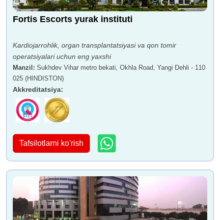
Fortis Escorts yurak instituti
Kardiojarrohlik, organ transplantatsiyasi va qon tomir
operatsiyalari uchun eng yaxshi
Manzil
:
Sukhdev Vihar metro bekati, Okhla Road, Yangi Dehli - 110
025 (HINDISTON)
Akkreditatsiya
:
Tafsilotlarni ko'rish