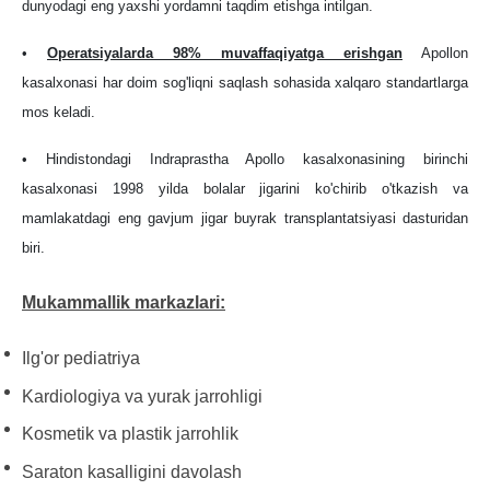
dunyodagi eng yaxshi yordamni taqdim etishga intilgan.
•
Operatsiyalarda 98% muvaffaqiyatga erishgan
Apollon
kasalxonasi har doim sog'liqni saqlash sohasida xalqaro standartlarga
mos keladi.
• Hindistondagi Indraprastha Apollo kasalxonasining birinchi
kasalxonasi 1998 yilda bolalar jigarini ko'chirib o'tkazish va
mamlakatdagi eng gavjum jigar buyrak transplantatsiyasi dasturidan
biri.
Mukammallik markazlari:
Ilg'or pediatriya
Kardiologiya va yurak jarrohligi
Kosmetik va plastik jarrohlik
Saraton kasalligini davolash