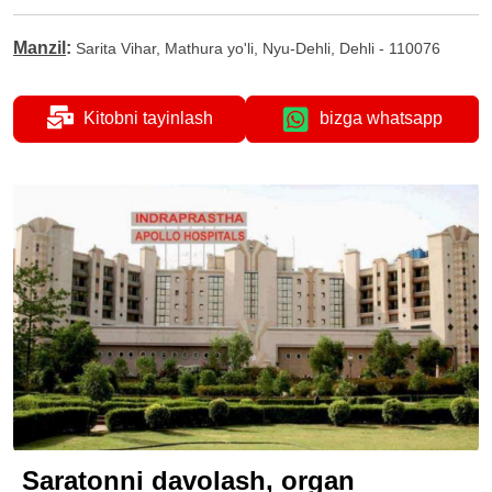
Manzil
:
Sarita Vihar, Mathura yo'li, Nyu-Dehli, Dehli - 110076
Kitobni tayinlash
bizga whatsapp
Saratonni davolash, organ