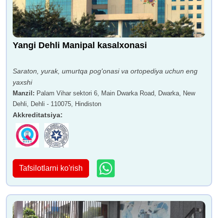
Yangi Dehli Manipal kasalxonasi
Saraton, yurak, umurtqa pog'onasi va ortopediya uchun eng
yaxshi
Manzil
:
Palam Vihar sektori 6, Main Dwarka Road, Dwarka, New
Dehli, Dehli - 110075, Hindiston
Akkreditatsiya
:
Tafsilotlarni ko'rish