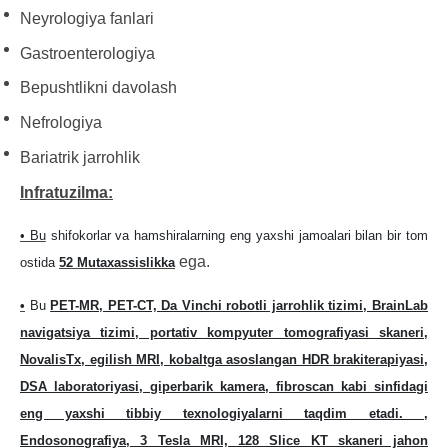
Neyrologiya fanlari
Gastroenterologiya
Bepushtlikni davolash
Nefrologiya
Bariatrik jarrohlik
Infratuzilma:
• Bu
shifokorlar va hamshiralarning eng yaxshi jamoalari bilan bir tom
ega.
ostida
52 Mutaxassislikka
•
Bu
PET-MR, PET-CT, Da Vinchi robotli jarrohlik tizimi, BrainLab
navigatsiya tizimi, portativ kompyuter tomografiyasi skaneri,
NovalisTx, egilish MRI, kobaltga asoslangan HDR brakiterapiyasi,
DSA laboratoriyasi, giperbarik kamera, fibroscan kabi sinfidagi
eng yaxshi tibbiy texnologiyalarni taqdim etadi. ,
Endosonografiya, 3 Tesla MRI, 128 Slice KT skaneri jahon