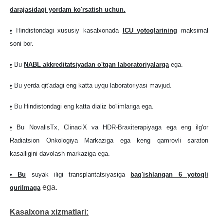
darajasidagi yordam ko'rsatish uchun.
•
Hindistondagi xususiy kasalxonada
ICU yotoqlarining
maksimal
soni bor.
•
Bu
NABL akkreditatsiyadan o'tgan laboratoriyalarga
ega.
•
Bu yerda qit'adagi eng katta uyqu laboratoriyasi mavjud.
•
Bu Hindistondagi eng katta dializ bo'limlariga ega.
•
Bu NovalisTx, ClinaciX va HDR-Braxiterapiyaga ega eng ilg'or
Radiatsion Onkologiya Markaziga ega keng qamrovli saraton
kasalligini davolash markaziga ega.
• Bu
suyak iligi transplantatsiyasiga
bag'ishlangan 6 yotoqli
ega.
qurilmaga
Kasalxona xizmatlari: