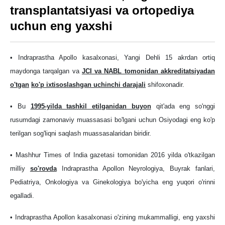
transplantatsiyasi va ortopediya
uchun eng yaxshi
• Indraprastha Apollo kasalxonasi, Yangi Dehli 15 akrdan ortiq
maydonga tarqalgan va
JCI va NABL tomonidan akkreditatsiyadan
o'tgan
ko'p ixtisoslashgan uchinchi darajali
shifoxonadir.
• Bu
1995-yilda tashkil etilganidan buyon
qit'ada eng so'nggi
rusumdagi zamonaviy muassasasi bo'lgani uchun Osiyodagi eng ko'p
terilgan sog'liqni saqlash muassasalaridan biridir.
• Mashhur Times of India gazetasi tomonidan 2016 yilda o'tkazilgan
milliy
so'rovda
Indraprastha Apollon Neyrologiya, Buyrak fanlari,
Pediatriya, Onkologiya va Ginekologiya bo'yicha eng yuqori o'rinni
egalladi.
• Indraprastha Apollon kasalxonasi o'zining mukammalligi, eng yaxshi