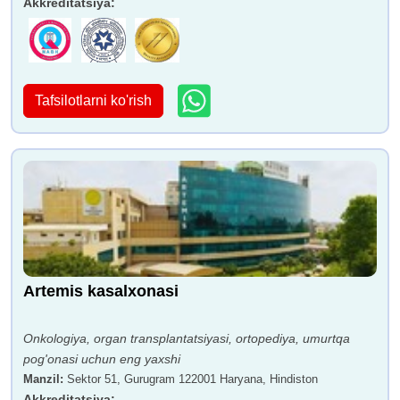
Akkreditatsiya
:
Tafsilotlarni ko'rish
Artemis kasalxonasi
Onkologiya, organ transplantatsiyasi, ortopediya, umurtqa
pog'onasi uchun eng yaxshi
Manzil
:
Sektor 51, Gurugram 122001 Haryana, Hindiston
Akkreditatsiya
: