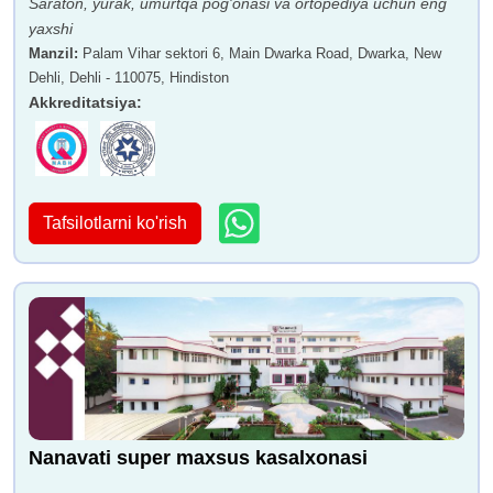
Saraton, yurak, umurtqa pog'onasi va ortopediya uchun eng
yaxshi
Manzil
:
Palam Vihar sektori 6, Main Dwarka Road, Dwarka, New
Dehli, Dehli - 110075, Hindiston
Akkreditatsiya
:
Tafsilotlarni ko'rish
Nanavati super maxsus kasalxonasi