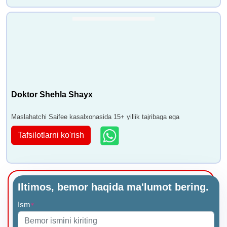
Doktor Shehla Shayx
Maslahatchi Saifee kasalxonasida 15+ yillik tajribaga ega
Tafsilotlarni ko'rish
Iltimos, bemor haqida ma'lumot bering.
Ism
*