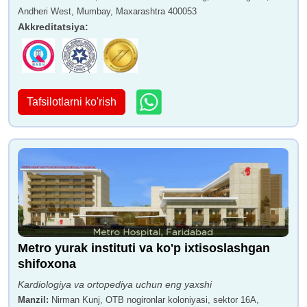
Andheri West, Mumbay, Maxarashtra 400053
Akkreditatsiya
:
Tafsilotlarni ko'rish
Metro yurak instituti va ko'p ixtisoslashgan
shifoxona
Kardiologiya va ortopediya uchun eng yaxshi
Manzil
:
Nirman Kunj, OTB nogironlar koloniyasi, sektor 16A,