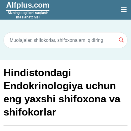
Alfplus.com
Sizning sog'liqni saqlash
maslahatchisi
Hindistondagi
Endokrinologiya uchun
eng yaxshi shifoxona va
shifokorlar