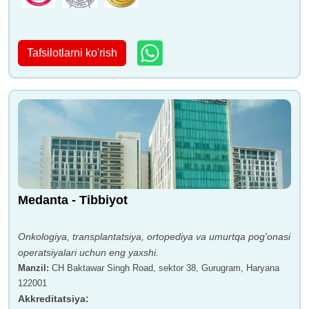
Tafsilotlarni ko'rish
Medanta - Tibbiyot
Onkologiya, transplantatsiya, ortopediya va umurtqa pog'onasi
operatsiyalari uchun eng yaxshi.
Manzil
:
CH Baktawar Singh Road, sektor 38, Gurugram, Haryana
122001
Akkreditatsiya
: