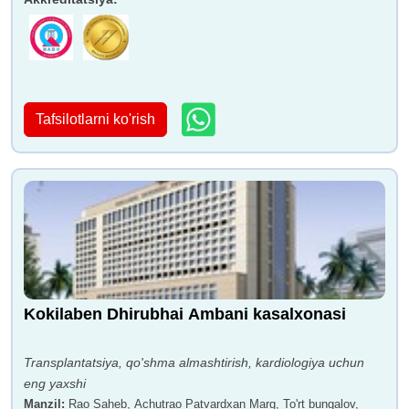
Tafsilotlarni ko'rish
Kokilaben Dhirubhai Ambani kasalxonasi
Transplantatsiya, qo'shma almashtirish, kardiologiya uchun
eng yaxshi
Manzil
:
Rao Saheb, Achutrao Patvardxan Marg, To'rt bungalov,