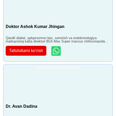
Doktor Ashok Kumar Jhingan
Qandli diabet, qalqonsimon bez, semirish va endokrinologiya
markazining katta direktori BLK-Max Super maxsus shifoxonasida
30+ yillik tajribaga ega
Tafsilotlarni ko'rish
Dr. Avan Dadina