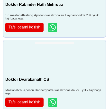
Doktor Rabinder Nath Mehrotra
Sr. maslahatlashing Apollon kasalxonalari Haydarobodda 20+ yillik
tajribaga ega
Tafsilotlarni ko'rish
Doktor Dvarakanath CS
Maslahatchi Apollon Bannerghatta kasalxonasida 29+ yillik tajribaga
ega
Tafsilotlarni ko'rish