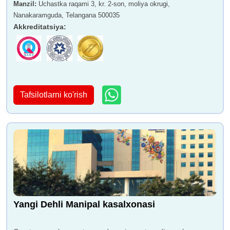
Manzil
:
Uchastka raqami 3, kr. 2-son, moliya okrugi,
Nanakaramguda, Telangana 500035
Akkreditatsiya
:
Tafsilotlarni ko'rish
Yangi Dehli Manipal kasalxonasi