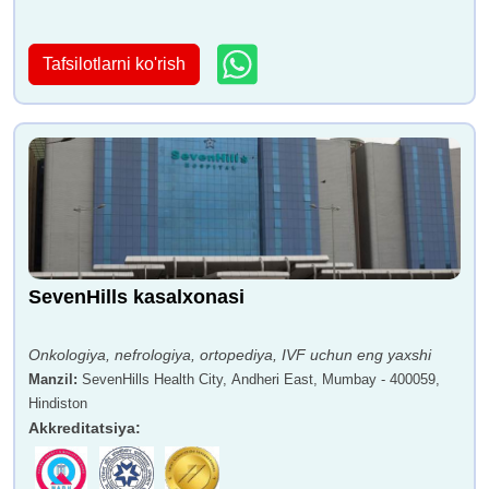
Tafsilotlarni ko'rish
SevenHills kasalxonasi
Onkologiya, nefrologiya, ortopediya, IVF uchun eng yaxshi
Manzil
:
SevenHills Health City, Andheri East, Mumbay - 400059,
Hindiston
Akkreditatsiya
: