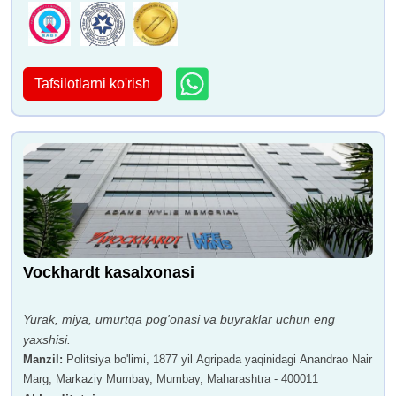
Tafsilotlarni ko'rish
Vockhardt kasalxonasi
Yurak, miya, umurtqa pog'onasi va buyraklar uchun eng
yaxshisi.
Manzil
:
Politsiya bo'limi, 1877 yil Agripada yaqinidagi Anandrao Nair
Marg, Markaziy Mumbay, Mumbay, Maharashtra - 400011