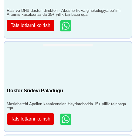
Rais va DNB dasturi direktori - Akusherlik va ginekologiya bo'limi
Artemis kasalxonasida 35+ yillik tajribaga ega
Tafsilotlarni ko'rish
Doktor Sridevi Paladugu
Maslahatchi Apollon kasalxonalari Haydarobodda 15+ yillik tajribaga
ega
Tafsilotlarni ko'rish