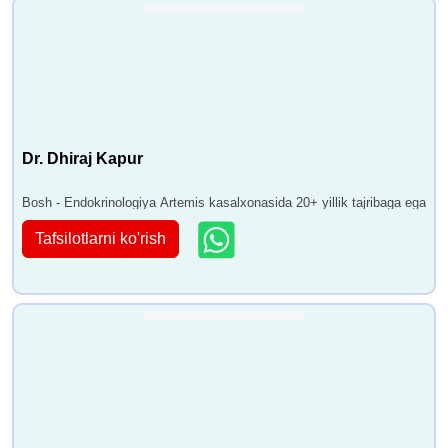
Dr. Dhiraj Kapur
Bosh - Endokrinologiya Artemis kasalxonasida 20+ yillik tajribaga ega
Tafsilotlarni ko'rish