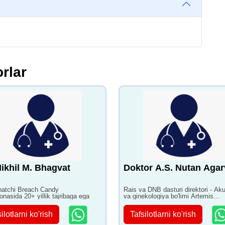
rlar
Nikhil M. Bhagvat
Doktor A.S. Nutan Agar
atchi Breach Candy
Rais va DNB dasturi direktori - Aku
onasida 20+ yillik tajribaga ega
va ginekologiya bo'limi Artemis
kasalxonasida 35+ yillik tajribaga 
ilotlarni ko'rish
Tafsilotlarni ko'rish