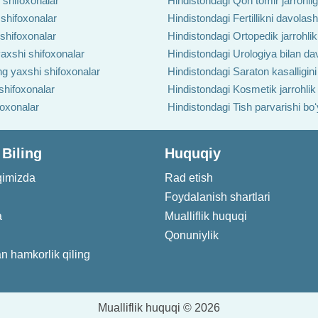
 shifoxonalar
Hindistondagi Qon tomir jarrohlig
 shifoxonalar
Hindistondagi Fertillikni davolas
 shifoxonalar
Hindistondagi Ortopedik jarrohlik
axshi shifoxonalar
Hindistondagi Urologiya bilan da
ng yaxshi shifoxonalar
Hindistondagi Saraton kasalligin
shifoxonalar
Hindistondagi Kosmetik jarrohlik
foxonalar
Hindistondagi Tish parvarishi bo
 Biling
Huquqiy
qimizda
Rad etish
Foydalanish shartlari
a
Mualliflik huquqi
Qonuniylik
an hamkorlik qiling
Mualliflik huquqi © 2026