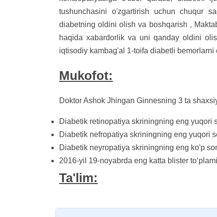
tushunchasini o'zgartirish uchun chuqur sa
diabetning oldini olish va boshqarish , Makta
haqida xabardorlik va uni qanday oldini olish,
iqtisodiy kambag'al 1-toifa diabetli bemorlarni
Mukofot:
Doktor Ashok Jhingan Ginnesning 3 ta shaxsiy r
Diabetik retinopatiya skriningning eng yuqori 
Diabetik nefropatiya skriningning eng yuqori s
Diabetik neyropatiya skriningning eng ko'p so
2016-yil 19-noyabrda eng katta blister toʻplam
Ta'lim: