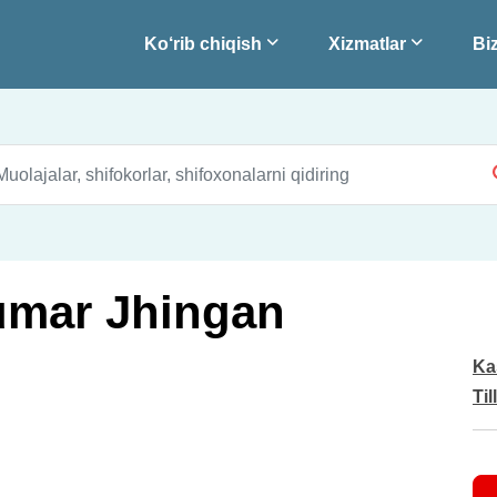
Ko‘rib chiqish
Xizmatlar
Biz
umar Jhingan
Ka
Til