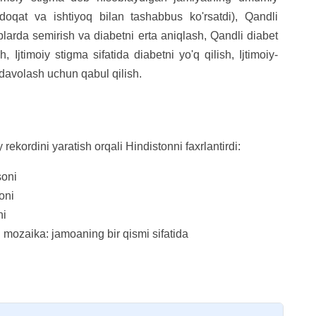
doqat va ishtiyoq bilan tashabbus ko'rsatdi), Qandli
blarda semirish va diabetni erta aniqlash, Qandli diabet
 Ijtimoiy stigma sifatida diabetni yo'q qilish, Ijtimoiy-
 davolash uchun qabul qilish.
ekordini yaratish orqali Hindistonni faxrlantirdi:
soni
oni
ni
i mozaika: jamoaning bir qismi sifatida