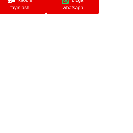
Kitobni
bizga
whatsapp
tayinlash