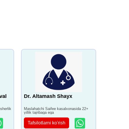
val
Dr. Altamash Shayx
sherlik
Maslahatchi Saifee kasalxonasida 22+
yillik tajribaga ega
ega
Tafsilotlarni ko'rish