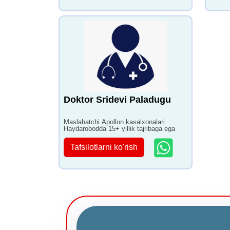
Doktor Sridevi Paladugu
Maslahatchi Apollon kasalxonalari
Haydarobodda 15+ yillik tajribaga ega
Tafsilotlarni ko'rish