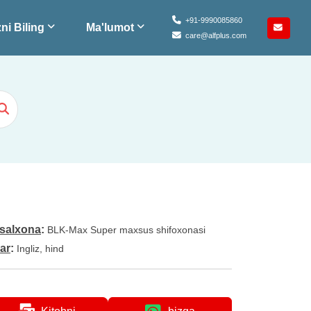
+91-9990085860
ni Biling
Ma'lumot
care@alfplus.com
salxona
:
BLK-Max Super maxsus shifoxonasi
lar
:
Ingliz, hind