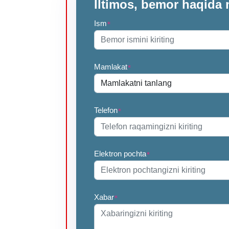
Iltimos, bemor haqida 
Ism
*
Mamlakat
*
Telefon
*
Elektron pochta
*
Xabar
*