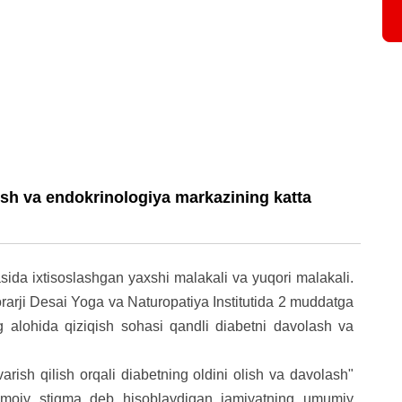
ish va endokrinologiya markazining katta
ida ixtisoslashgan yaxshi malakali va yuqori malakali.
Morarji Desai Yoga va Naturopatiya Institutida 2 muddatga
g alohida qiziqish sohasi qandli diabetni davolash va
rvarish qilish orqali diabetning oldini olish va davolash"
ijtimoiy stigma deb hisoblaydigan jamiyatning umumiy