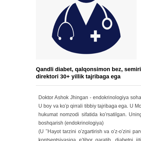
Qandli diabet, qalqonsimon bez, semir
direktori 30+ yillik tajribaga ega
Doktor Ashok Jhingan - endokrinologiya sohas
U boy va ko'p qirrali tibbiy tajribaga ega. U 
hukumat nomzodi sifatida ko'rsatilgan. Unin
boshqarish (endokrinologiya)
(U "Hayot tarzini o'zgartirish va o'z-o'zini pa
kontseptsiyasiga e'tibor qaratib, diabetni 