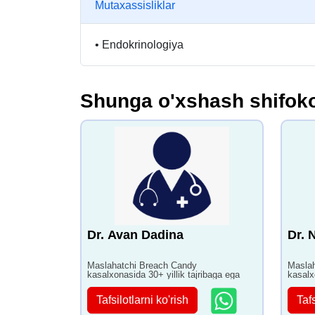
Mutaxassisliklar
•
Endokrinologiya
Shunga o'xshash shifoko
Dr. Avan Dadina
Dr. 
Maslahatchi Breach Candy
Maslah
kasalxonasida 30+ yillik tajribaga ega
kasalx
Tafsilotlarni ko'rish
Tafs