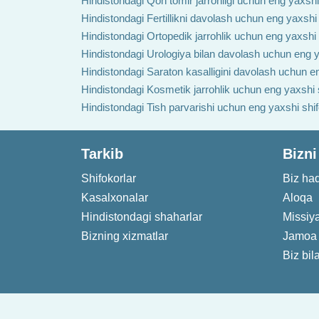
Hindistondagi Qon tomir jarrohligi uchun eng yaxshi
Hindistondagi Fertillikni davolash uchun eng yaxshi
Hindistondagi Ortopedik jarrohlik uchun eng yaxshi
Hindistondagi Urologiya bilan davolash uchun eng y
Hindistondagi Saraton kasalligini davolash uchun e
Hindistondagi Kosmetik jarrohlik uchun eng yaxshi 
Hindistondagi Tish parvarishi uchun eng yaxshi shi
Tarkib
Bizni
Shifokorlar
Biz ha
Kasalxonalar
Aloqa
Hindistondagi shaharlar
Missiy
Bizning xizmatlar
Jamoa
Biz bil