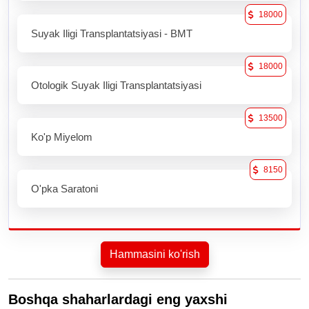
18000
Suyak Iligi Transplantatsiyasi - BMT
18000
Otologik Suyak Iligi Transplantatsiyasi
13500
Ko'p Miyelom
8150
O'pka Saratoni
Hammasini ko'rish
Boshqa shaharlardagi eng yaxshi