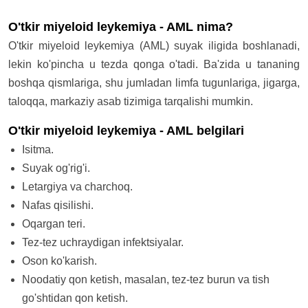
O'tkir miyeloid leykemiya - AML nima?
O'tkir miyeloid leykemiya (AML) suyak iligida boshlanadi,
lekin ko'pincha u tezda qonga o'tadi. Ba'zida u tananing
boshqa qismlariga, shu jumladan limfa tugunlariga, jigarga,
taloqqa, markaziy asab tizimiga tarqalishi mumkin.
O'tkir miyeloid leykemiya - AML belgilari
Isitma.
Suyak og'rig'i.
Letargiya va charchoq.
Nafas qisilishi.
Oqargan teri.
Tez-tez uchraydigan infektsiyalar.
Oson ko'karish.
Noodatiy qon ketish, masalan, tez-tez burun va tish
go'shtidan qon ketish.