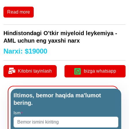
Read more
Hindistondagi O'tkir miyeloid leykemiya -
AML uchun eng yaxshi narx
Narxi
:
$
19000
Kitobni tayinlash
bizga whatsapp
Iltimos, bemor haqida ma'lumot
bering.
Ism
*