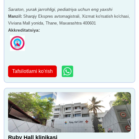
Saraton, yurak jarrohligi, pediatriya uchun eng yaxshi
Manzil
:
Sharqiy Ekspres avtomagistrali, Xizmat ko'rsatish ko'chasi,
Viviana Mall yonida, Thane, Maxarashtra 400601
Akkreditatsiya
:
Tafsilotlarni ko'rish
Ruby Hall klinikasi