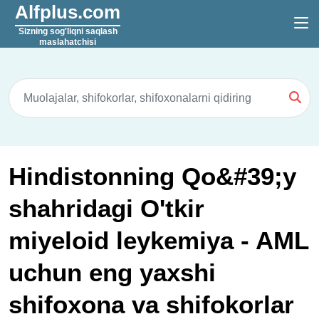
Alfplus.com
Sizning sog'liqni saqlash
maslahatchisi
Hindistonning Qo&#39;y
shahridagi O'tkir
miyeloid leykemiya - AML
uchun eng yaxshi
shifoxona va shifokorlar