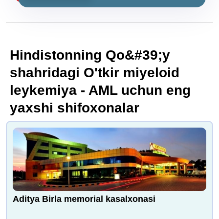
Hindistonning Qo&#39;y
shahridagi O'tkir miyeloid
leykemiya - AML uchun eng
yaxshi shifoxonalar
Aditya Birla memorial kasalxonasi