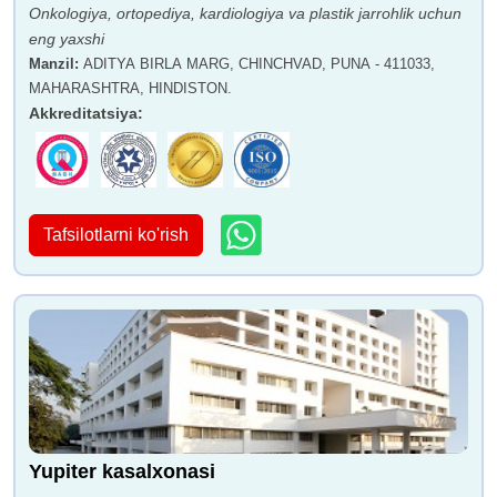
Onkologiya, ortopediya, kardiologiya va plastik jarrohlik uchun
eng yaxshi
Manzil
:
ADITYA BIRLA MARG, CHINCHVAD, PUNA - 411033,
MAHARASHTRA, HINDISTON.
Akkreditatsiya
:
Tafsilotlarni ko'rish
Yupiter kasalxonasi