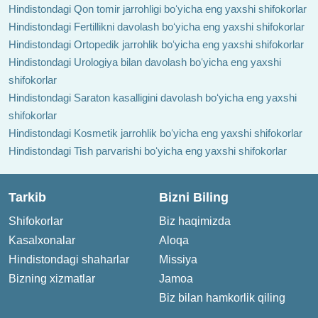
Hindistondagi Qon tomir jarrohligi boʻyicha eng yaxshi shifokorlar
Hindistondagi Fertillikni davolash boʻyicha eng yaxshi shifokorlar
Hindistondagi Ortopedik jarrohlik boʻyicha eng yaxshi shifokorlar
Hindistondagi Urologiya bilan davolash boʻyicha eng yaxshi
shifokorlar
Hindistondagi Saraton kasalligini davolash boʻyicha eng yaxshi
shifokorlar
Hindistondagi Kosmetik jarrohlik boʻyicha eng yaxshi shifokorlar
Hindistondagi Tish parvarishi boʻyicha eng yaxshi shifokorlar
Tarkib
Bizni Biling
Shifokorlar
Biz haqimizda
Kasalxonalar
Aloqa
Hindistondagi shaharlar
Missiya
Bizning xizmatlar
Jamoa
Biz bilan hamkorlik qiling