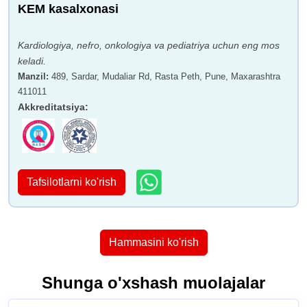
KEM kasalxonasi
Kardiologiya, nefro, onkologiya va pediatriya uchun eng mos
keladi.
Manzil
:
489, Sardar, Mudaliar Rd, Rasta Peth, Pune, Maxarashtra
411011
Akkreditatsiya
:
Tafsilotlarni ko'rish
Hammasini ko'rish
Shunga o'xshash muolajalar