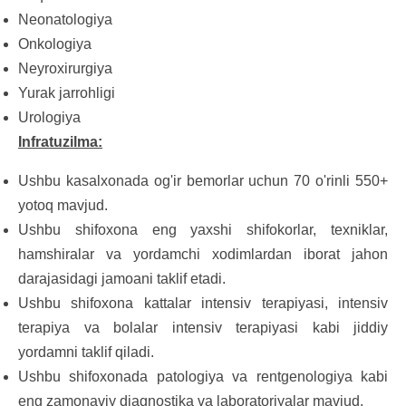
Neonatologiya
Onkologiya
Neyroxirurgiya
Yurak jarrohligi
Urologiya
Infratuzilma:
Ushbu kasalxonada og'ir bemorlar uchun 70 o'rinli 550+
yotoq mavjud.
Ushbu shifoxona eng yaxshi shifokorlar, texniklar,
hamshiralar va yordamchi xodimlardan iborat jahon
darajasidagi jamoani taklif etadi.
Ushbu shifoxona kattalar intensiv terapiyasi, intensiv
terapiya va bolalar intensiv terapiyasi kabi jiddiy
yordamni taklif qiladi.
Ushbu shifoxonada patologiya va rentgenologiya kabi
eng zamonaviy diagnostika va laboratoriyalar mavjud.