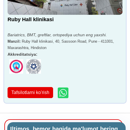
Ruby Hall klinikasi
Bariatrics, BMT, greftlar, ortopediya uchun eng yaxshi.
Manzil
:
Ruby Hall klinikasi, 40, Sassoon Road, Pune - 411001,
Maxarashtra, Hindiston
Akkreditatsiya
:
Tafsilotlarni ko'rish
Iltimos, bemor haqida ma'lumot bering.