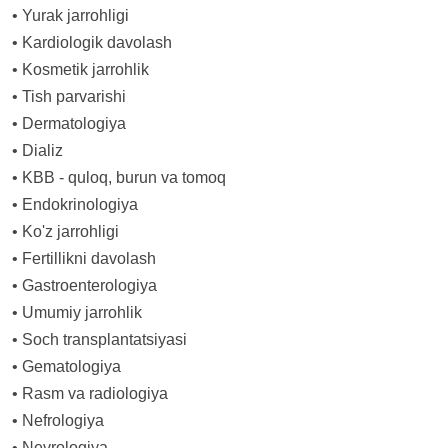
•
Yurak jarrohligi
•
Kardiologik davolash
•
Kosmetik jarrohlik
•
Tish parvarishi
•
Dermatologiya
•
Dializ
•
KBB - quloq, burun va tomoq
•
Endokrinologiya
•
Ko'z jarrohligi
•
Fertillikni davolash
•
Gastroenterologiya
•
Umumiy jarrohlik
•
Soch transplantatsiyasi
•
Gematologiya
•
Rasm va radiologiya
•
Nefrologiya
•
Nevrologiya