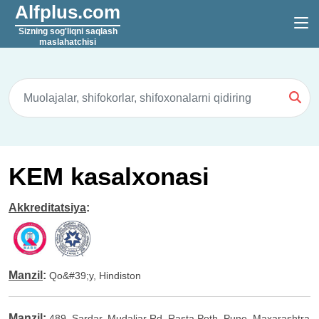
Alfplus.com
Sizning sog'liqni saqlash
maslahatchisi
KEM kasalxonasi
Akkreditatsiya
:
Manzil
:
Qo&#39;y, Hindiston
Manzil
:
489, Sardar, Mudaliar Rd, Rasta Peth, Pune, Maxarashtra