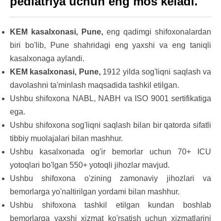
pediatriya uchun eng mos keladi.
KEM kasalxonasi, Pune,
eng qadimgi shifoxonalardan
biri bo'lib, Pune shahridagi eng yaxshi va eng taniqli
kasalxonaga aylandi.
KEM kasalxonasi, Pune,
1912 yilda sog'liqni saqlash va
davolashni ta'minlash maqsadida tashkil etilgan.
Ushbu shifoxona NABL, NABH va ISO 9001 sertifikatiga
ega.
Ushbu shifoxona sog'liqni saqlash bilan bir qatorda sifatli
tibbiy muolajalari bilan mashhur.
Ushbu kasalxonada og'ir bemorlar uchun 70+ ICU
yotoqlari bo'lgan 550+ yotoqli jihozlar mavjud.
Ushbu shifoxona o'zining zamonaviy jihozlari va
bemorlarga yo'naltirilgan yordami bilan mashhur.
Ushbu shifoxona tashkil etilgan kundan boshlab
bemorlarga yaxshi xizmat ko'rsatish uchun xizmatlarini