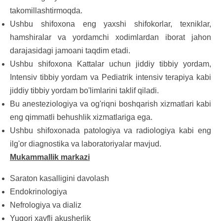
takomillashtirmoqda.
Ushbu shifoxona eng yaxshi shifokorlar, texniklar,
hamshiralar va yordamchi xodimlardan iborat jahon
darajasidagi jamoani taqdim etadi.
Ushbu shifoxona Kattalar uchun jiddiy tibbiy yordam,
Intensiv tibbiy yordam va Pediatrik intensiv terapiya kabi
jiddiy tibbiy yordam bo'limlarini taklif qiladi.
Bu anesteziologiya va og'riqni boshqarish xizmatlari kabi
eng qimmatli behushlik xizmatlariga ega.
Ushbu shifoxonada patologiya va radiologiya kabi eng
ilg'or diagnostika va laboratoriyalar mavjud.
Mukammallik markazi
Saraton kasalligini davolash
Endokrinologiya
Nefrologiya va dializ
Yuqori xavfli akusherlik