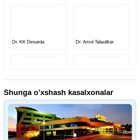
Dr. KK Desarda
Dr. Amol Talaulikar
Shunga o'xshash kasalxonalar
Dr. Siddhesh Dhaygude
Dr. Sanjeev Bhaskar
Baksh