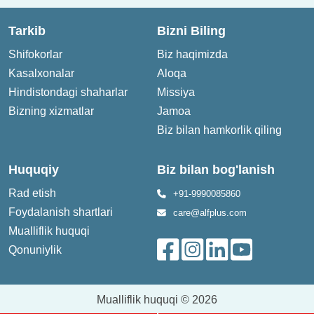
Tarkib
Bizni Biling
Shifokorlar
Biz haqimizda
Kasalxonalar
Aloqa
Hindistondagi shaharlar
Missiya
Bizning xizmatlar
Jamoa
Biz bilan hamkorlik qiling
Huquqiy
Biz bilan bog'lanish
Rad etish
+91-9990085860
Foydalanish shartlari
care@alfplus.com
Mualliflik huquqi
Qonuniylik
Mualliflik huquqi © 2026