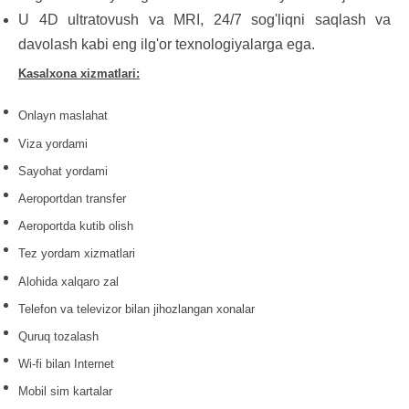
U 4D ultratovush va MRI, 24/7 sog'liqni saqlash va
davolash kabi eng ilg'or texnologiyalarga ega.
Kasalxona xizmatlari:
Onlayn maslahat
Viza yordami
Sayohat yordami
Aeroportdan transfer
Aeroportda kutib olish
Tez yordam xizmatlari
Alohida xalqaro zal
Telefon va televizor bilan jihozlangan xonalar
Quruq tozalash
Wi-fi bilan Internet
Mobil sim kartalar