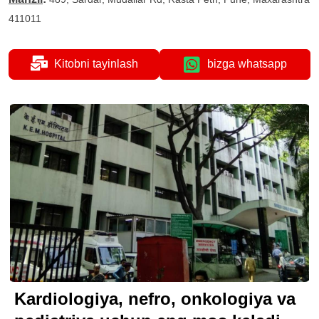
411011
Kitobni tayinlash
bizga whatsapp
Kardiologiya, nefro, onkologiya va