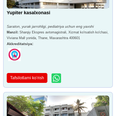
Yupiter kasalxonasi
Dr. Rishikesh Mana
Dr. Vrinda Mukund Thorat
Saraton, yurak jarrohligi, pediatriya uchun eng yaxshi
Manzil
:
Sharqiy Ekspres avtomagistrali, Xizmat ko'rsatish ko'chasi,
Viviana Mall yonida, Thane, Maxarashtra 400601
Akkreditatsiya
:
Tafsilotlarni ko'rish