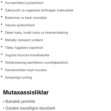
Xizmatchilarni joylashtirish
Sabzavotli va vegetarian bo'lmagan mahsulotlar
Bankomat va bank xizmatlari
Valyuta ayirboshlash
Debet karta, kredit karta va internet-banking
Mahalliy transport yordami
Tibbiy hujjatlarni topshirish
Sug'urta bo'yicha koordinatorlar
Shifokorlarning tashriflarini muvofiqlashtirish
Davolanishdan keyin kuzatuv
Aeroportga tushing
Mutaxassisliklar
•
Bariatrik jarrohlik
•
Saraton kasalligini davolash