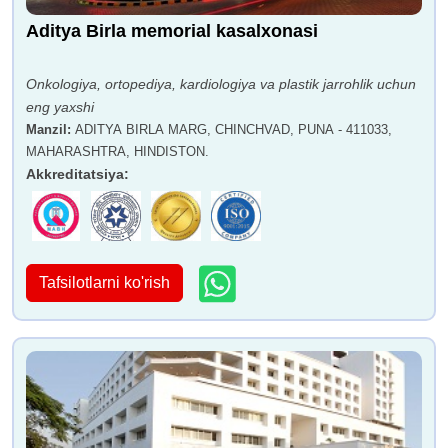
Dr. Amrut Osval
Doktor Sachin Sharad
Aditya Birla memorial kasalxonasi
Vaze
Onkologiya, ortopediya, kardiologiya va plastik jarrohlik uchun
eng yaxshi
Manzil
:
ADITYA BIRLA MARG, CHINCHVAD, PUNA - 411033,
MAHARASHTRA, HINDISTON.
Akkreditatsiya
:
Doktor GAYO MAROLIA
Dr. Vijay Ramanan
Tafsilotlarni ko'rish
Doktor Sandeep
Dr. Mahesh Pavar
Naphade