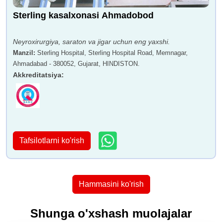
Sterling kasalxonasi Ahmadobod
Neyroxirurgiya, saraton va jigar uchun eng yaxshi.
Manzil
:
Sterling Hospital, Sterling Hospital Road, Memnagar,
Ahmadabad - 380052, Gujarat, HINDISTON.
Akkreditatsiya
:
Tafsilotlarni ko'rish
Hammasini ko'rish
Shunga o'xshash muolajalar