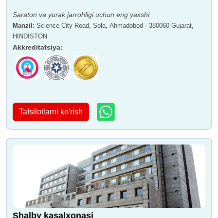
Saraton va yurak jarrohligi uchun eng yaxshi
Manzil
:
Science City Road, Sola, Ahmadobod - 380060 Gujarat,
HINDISTON
Akkreditatsiya
:
Tafsilotlarni ko'rish
Shalby kasalxonasi