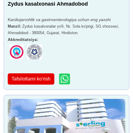
Zydus kasalxonasi Ahmadobod
Kardiojarrohlik va gastroenterologiya uchun eng yaxshi
Manzil
:
Zydus kasalxonalar yo'li, №. Sola ko'prigi, SG shossesi,
Ahmadobod - 380054, Gujarat, Hindiston.
Akkreditatsiya
:
Tafsilotlarni ko'rish