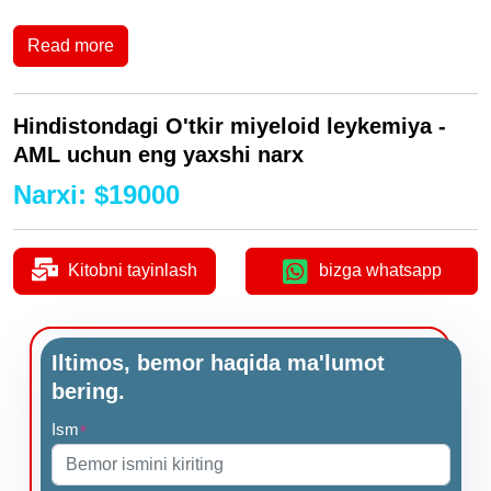
Read more
Hindistondagi O'tkir miyeloid leykemiya -
AML uchun eng yaxshi narx
Narxi
:
$
19000
Kitobni tayinlash
bizga whatsapp
Iltimos, bemor haqida ma'lumot
bering.
Ism
*