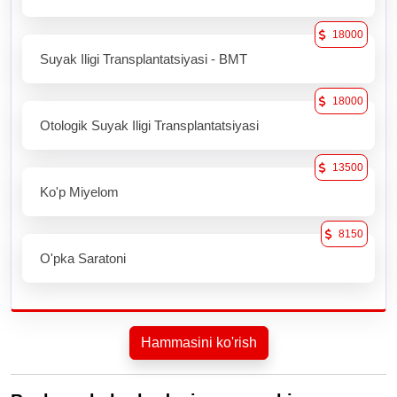
18000
Suyak Iligi Transplantatsiyasi - BMT
18000
Otologik Suyak Iligi Transplantatsiyasi
13500
Ko'p Miyelom
8150
O'pka Saratoni
Hammasini ko'rish