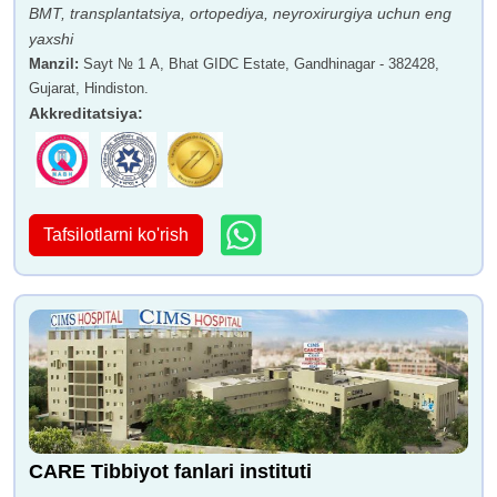
BMT, transplantatsiya, ortopediya, neyroxirurgiya uchun eng
yaxshi
Manzil
:
Sayt № 1 A, Bhat GIDC Estate, Gandhinagar - 382428,
Gujarat, Hindiston.
Akkreditatsiya
:
Tafsilotlarni ko'rish
CARE Tibbiyot fanlari instituti