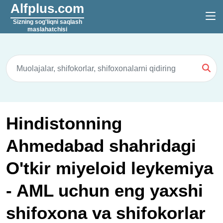
Alfplus.com
Sizning sog'liqni saqlash
maslahatchisi
Hindistonning
Ahmedabad shahridagi
O'tkir miyeloid leykemiya
- AML uchun eng yaxshi
shifoxona va shifokorlar