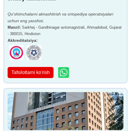
Qo'shimchalarni almashtirish va ortopediya operatsiyalari
uchun eng yaxshisi.
Manzil
:
Sarkhej - Gandhinagar avtomagistrali, Ahmadobod, Gujarat
- 380015, Hindiston
Akkreditatsiya
:
Tafsilotlarni ko'rish