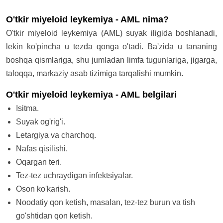
O'tkir miyeloid leykemiya - AML nima?
O'tkir miyeloid leykemiya (AML) suyak iligida boshlanadi,
lekin ko'pincha u tezda qonga o'tadi. Ba'zida u tananing
boshqa qismlariga, shu jumladan limfa tugunlariga, jigarga,
taloqqa, markaziy asab tizimiga tarqalishi mumkin.
O'tkir miyeloid leykemiya - AML belgilari
Isitma.
Suyak og'rig'i.
Letargiya va charchoq.
Nafas qisilishi.
Oqargan teri.
Tez-tez uchraydigan infektsiyalar.
Oson ko'karish.
Noodatiy qon ketish, masalan, tez-tez burun va tish
go'shtidan qon ketish.