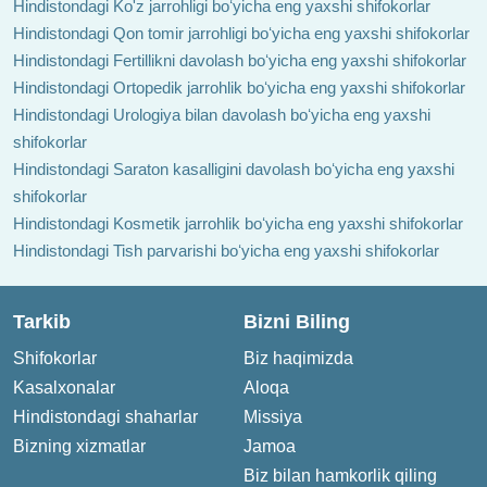
Hindistondagi Ko'z jarrohligi boʻyicha eng yaxshi shifokorlar
Hindistondagi Qon tomir jarrohligi boʻyicha eng yaxshi shifokorlar
Hindistondagi Fertillikni davolash boʻyicha eng yaxshi shifokorlar
Hindistondagi Ortopedik jarrohlik boʻyicha eng yaxshi shifokorlar
Hindistondagi Urologiya bilan davolash boʻyicha eng yaxshi
shifokorlar
Hindistondagi Saraton kasalligini davolash boʻyicha eng yaxshi
shifokorlar
Hindistondagi Kosmetik jarrohlik boʻyicha eng yaxshi shifokorlar
Hindistondagi Tish parvarishi boʻyicha eng yaxshi shifokorlar
Tarkib
Bizni Biling
Shifokorlar
Biz haqimizda
Kasalxonalar
Aloqa
Hindistondagi shaharlar
Missiya
Bizning xizmatlar
Jamoa
Biz bilan hamkorlik qiling