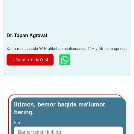
Dr. Tapan Agraval
Katta maslahatchi W Pratiksha kasalxonasida 11+ yillik tajribaga ega
Tafsilotlarni ko'rish
Iltimos, bemor haqida ma'lumot
bering.
Ism
*