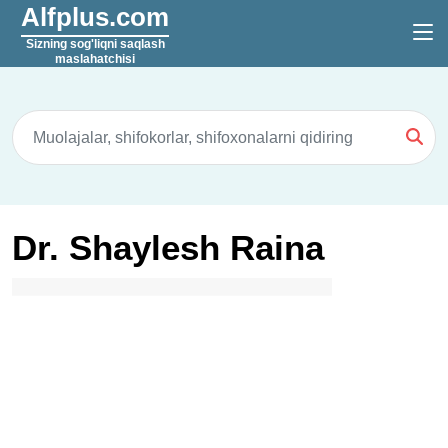
Alfplus.com
Sizning sog'liqni saqlash
maslahatchisi
Dr. Shaylesh Raina