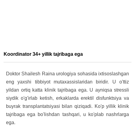
Koordinator 34+ yillik tajribaga ega
Doktor Shailesh Raina urologiya sohasida ixtisoslashgan
eng yaxshi tibbiyot mutaxassislaridan biridir. U o'ttiz
yildan ortiq katta klinik tajribaga ega. U ayniqsa
stressli
siydik o'g'irlab ketish,
erkaklarda erektil disfunktsiya va
buyrak transplantatsiyasi
bilan qiziqadi. Ko'p yillik klinik
tajribaga ega bo'lishdan tashqari, u ko'plab nashrlarga
ega.