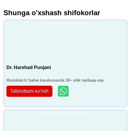
Shunga o'xshash shifokorlar
Dr. Harshad Punjani
Maslahatchi Saifee kasalxonasida 38+ yillik tajribaga ega
Tafsilotlarni ko'rish