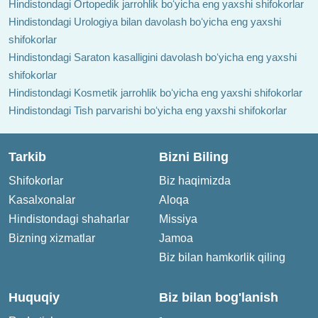
Hindistondagi Ortopedik jarrohlik boʻyicha eng yaxshi shifokorlar
Hindistondagi Urologiya bilan davolash boʻyicha eng yaxshi
shifokorlar
Hindistondagi Saraton kasalligini davolash boʻyicha eng yaxshi
shifokorlar
Hindistondagi Kosmetik jarrohlik boʻyicha eng yaxshi shifokorlar
Hindistondagi Tish parvarishi boʻyicha eng yaxshi shifokorlar
Tarkib
Bizni Biling
Shifokorlar
Biz haqimizda
Kasalxonalar
Aloqa
Hindistondagi shaharlar
Missiya
Bizning xizmatlar
Jamoa
Biz bilan hamkorlik qiling
Huquqiy
Biz bilan bog'lanish