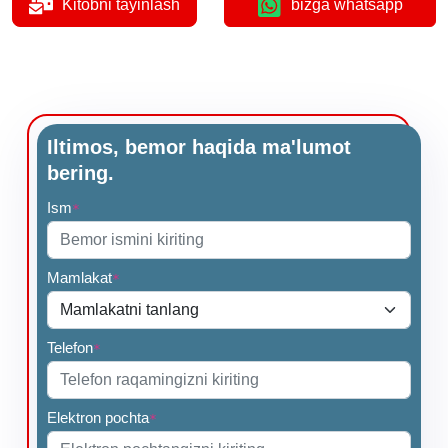
Kitobni tayinlash
bizga whatsapp
Iltimos, bemor haqida ma'lumot
bering.
Ism
*
Mamlakat
*
Telefon
*
Elektron pochta
*