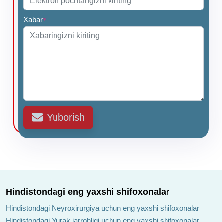
Xabar
*
Yuborish
Hindistondagi eng yaxshi shifoxonalar
Hindistondagi Neyroxirurgiya uchun eng yaxshi shifoxonalar
Hindistondagi Yurak jarrohligi uchun eng yaxshi shifoxonalar