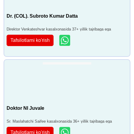
Dr. (COL). Subroto Kumar Datta
Direktor Venkateshvar kasalxonasida 37+ yillik tajribaga ega
Tafsilotlarni ko'rish
Doktor NI Juvale
Sr. Maslahatchi Saifee kasalxonasida 36+ yillik tajribaga ega
Tafsilotlarni ko'rish