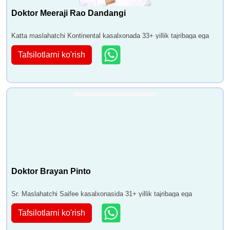
Doktor Meeraji Rao Dandangi
Katta maslahatchi Kontinental kasalxonada 33+ yillik tajribaga ega
Tafsilotlarni ko'rish
Doktor Brayan Pinto
Sr. Maslahatchi Saifee kasalxonasida 31+ yillik tajribaga ega
Tafsilotlarni ko'rish