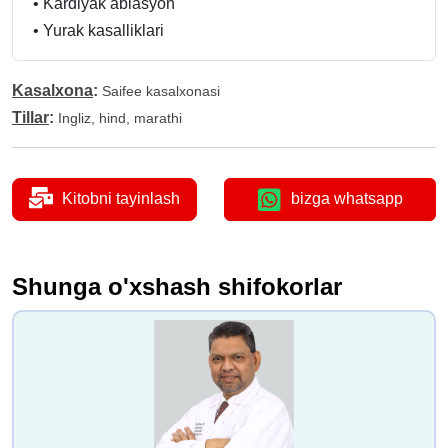
•
Kardiyak ablasyon
•
Yurak kasalliklari
Kasalxona
:
Saifee kasalxonasi
Tillar
:
Ingliz, hind, marathi
Kitobni tayinlash
bizga whatsapp
Shunga o'xshash shifokorlar