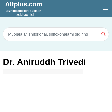
Alfplus.com
Sizning sog'liqni saqlash
maslahatchisi
Dr. Aniruddh Trivedi