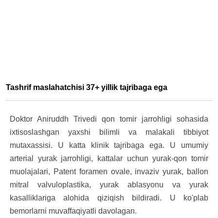
Tashrif maslahatchisi 37+ yillik tajribaga ega
Doktor Aniruddh Trivedi qon tomir jarrohligi sohasida
ixtisoslashgan yaxshi bilimli va malakali tibbiyot
mutaxassisi. U katta klinik tajribaga ega. U umumiy
arterial yurak jarrohligi, kattalar uchun yurak-qon tomir
muolajalari, Patent foramen ovale, invaziv yurak, ballon
mitral valvuloplastika, yurak ablasyonu va yurak
kasalliklariga alohida qiziqish bildiradi. U ko'plab
bemorlarni muvaffaqiyatli davolagan.