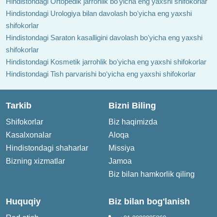
Hindistondagi Ortopedik jarrohlik boʻyicha eng yaxshi shifokorlar
Hindistondagi Urologiya bilan davolash boʻyicha eng yaxshi
shifokorlar
Hindistondagi Saraton kasalligini davolash boʻyicha eng yaxshi
shifokorlar
Hindistondagi Kosmetik jarrohlik boʻyicha eng yaxshi shifokorlar
Hindistondagi Tish parvarishi boʻyicha eng yaxshi shifokorlar
Tarkib
Bizni Biling
Shifokorlar
Biz haqimizda
Kasalxonalar
Aloqa
Hindistondagi shaharlar
Missiya
Bizning xizmatlar
Jamoa
Biz bilan hamkorlik qiling
Huquqiy
Biz bilan bog'lanish