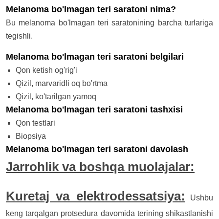
Melanoma bo'lmagan teri saratoni nima?
Bu melanoma bo'lmagan teri saratonining barcha turlariga
tegishli.
Melanoma bo'lmagan teri saratoni belgilari
Qon ketish og'rig'i
Qizil, marvaridli oq bo'rtma
Qizil, ko'tarilgan yamoq
Melanoma bo'lmagan teri saratoni tashxisi
Qon testlari
Biopsiya
Melanoma bo'lmagan teri saratoni davolash
Jarrohlik va boshqa muolajalar:
Kuretaj va elektrodessatsiya:
Ushbu
keng tarqalgan protsedura davomida terining shikastlanishi