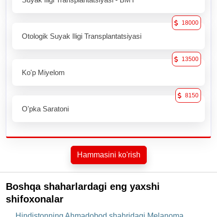
18000
Otologik Suyak Iligi Transplantatsiyasi
13500
Ko'p Miyelom
8150
O'pka Saratoni
Hammasini ko'rish
Boshqa shaharlardagi eng yaxshi
shifoxonalar
Hindistonning Ahmadobod shahridagi Melanoma