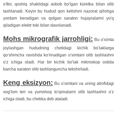
o'tkir, qoshiq shaklidagi asbob bo'lgan küretka bilan olib
tashlanadi. Keyin bu hudud qon ketishini nazorat qilishga
yordam beradigan va qolgan saraton hujayralarini yo'q
qiladigan elektr toki bilan davolanadi.
Mohs mikrografik jarrohligi:
Bu o'simta
joylashgan hududning chetidagi kichik bo'laklarga
qo'shimcha ravishda ko'rinadigan o'simtani olib tashlashni
o'z ichiga oladi. Har bir kichik bo'lak mikroskop ostida
barcha saraton olib tashlanguncha tekshiriladi.
Keng eksizyon:
Bu o'simtani va uning atrofidagi
sog'lom teri va yumshoq to'qimalarni olib tashlashni o'z
ichiga oladi, bu chekka deb ataladi.