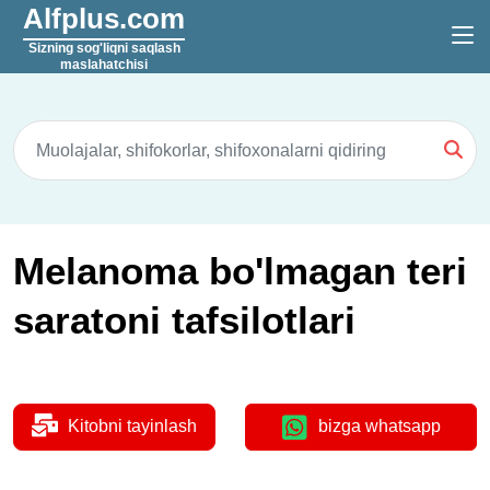
Alfplus.com
Sizning sog'liqni saqlash
maslahatchisi
Melanoma bo'lmagan teri
saratoni tafsilotlari
Kitobni tayinlash
bizga whatsapp