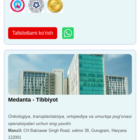
Tafsilotlarni ko'rish
Medanta - Tibbiyot
Onkologiya, transplantatsiya, ortopediya va umurtqa pog'onasi
operatsiyalari uchun eng yaxshi.
Manzil
:
CH Baktawar Singh Road, sektor 38, Gurugram, Haryana
122001