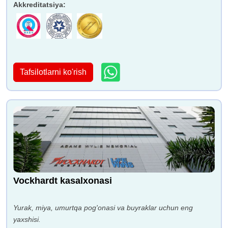
Akkreditatsiya
:
Tafsilotlarni ko'rish
Vockhardt kasalxonasi
Yurak, miya, umurtqa pog'onasi va buyraklar uchun eng
yaxshisi.