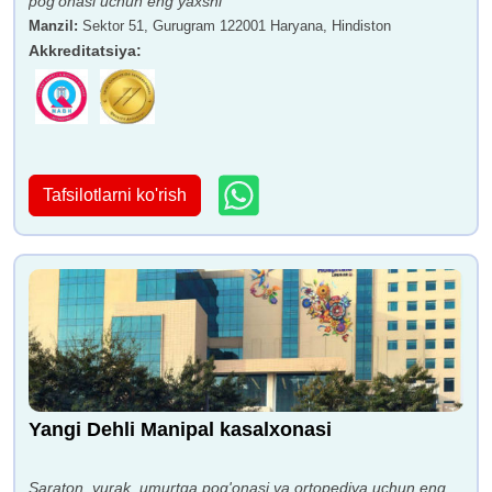
pog'onasi uchun eng yaxshi
Manzil
:
Sektor 51, Gurugram 122001 Haryana, Hindiston
Akkreditatsiya
:
Tafsilotlarni ko'rish
Yangi Dehli Manipal kasalxonasi
Saraton, yurak, umurtqa pog'onasi va ortopediya uchun eng