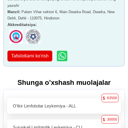
yaxshi
Manzil
:
Palam Vihar sektori 6, Main Dwarka Road, Dwarka, New
Dehli, Dehli - 110075, Hindiston
Akkreditatsiya
:
Tafsilotlarni ko'rish
Shunga o'xshash muolajalar
63500
O'tkir Limfotsitar Leykemiya - ALL
30000
Surunkali Limfotsitik Leykemiya - CLL