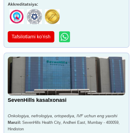
Akkreditatsiya
:
Tafsilotlarni ko'rish
SevenHills kasalxonasi
Onkologiya, nefrologiya, ortopediya, IVF uchun eng yaxshi
Manzil
:
SevenHills Health City, Andheri East, Mumbay - 400059,
Hindiston