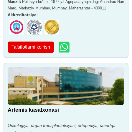
Manzil
:
Politsiya bo'limi, 1877 yil Agripada yaqinidagi Anandrao Nair
Marg, Markaziy Mumbay, Mumbay, Maharashtra - 400011
Akkreditatsiya
:
Tafsilotlarni ko'rish
Artemis kasalxonasi
Onkologiya, organ transplantatsiyasi, ortopediya, umurtqa