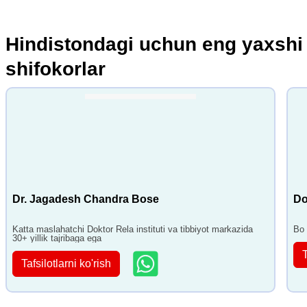
Hindistondagi uchun eng yaxshi
shifokorlar
Dr. Jagadesh Chandra Bose
Do
Katta maslahatchi Doktor Rela instituti va tibbiyot markazida
Bo 
30+ yillik tajribaga ega
T
Tafsilotlarni ko'rish