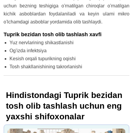
uchun bezning teshigiga o'rnatilgan chiroqlar o'rnatilgan
kichik asboblardan foydalaniladi va keyin ularni mikro
o'lchamdagi asboblar yordamida olib tashlaydi.
Tuprik bezidan tosh olib tashlash xavfi
Yuz nervlarining shikastlanishi
Og'izda infektsiya
Kesish orqali tupurikning oqishi
Tosh shakllanishining takrorlanishi
Hindistondagi Tuprik bezidan
tosh olib tashlash uchun eng
yaxshi shifoxonalar