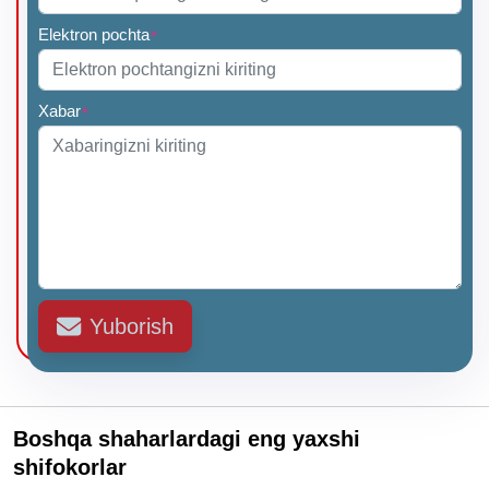
Elektron pochta
*
Xabar
*
Yuborish
Boshqa shaharlardagi eng yaxshi
shifokorlar