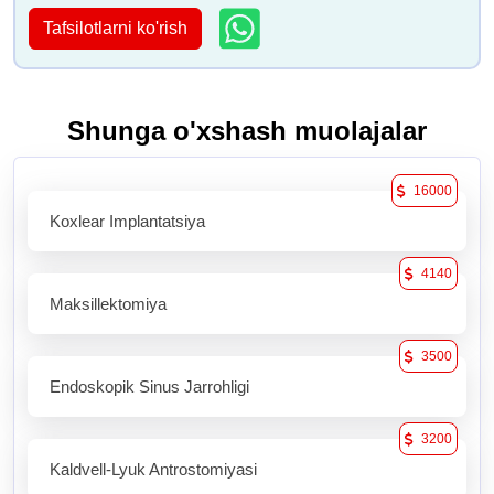
Tafsilotlarni ko'rish
Shunga o'xshash muolajalar
16000
Koxlear Implantatsiya
4140
Maksillektomiya
3500
Endoskopik Sinus Jarrohligi
3200
Kaldvell-Lyuk Antrostomiyasi