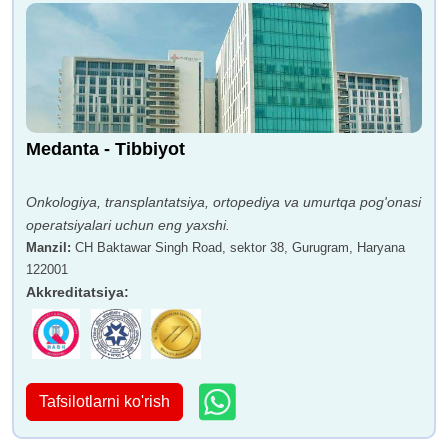
Medanta - Tibbiyot
Onkologiya, transplantatsiya, ortopediya va umurtqa pog'onasi
operatsiyalari uchun eng yaxshi.
Manzil
:
CH Baktawar Singh Road, sektor 38, Gurugram, Haryana
122001
Akkreditatsiya
:
Tafsilotlarni ko'rish