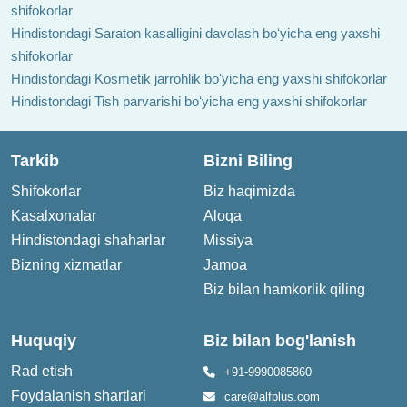
shifokorlar
Hindistondagi Saraton kasalligini davolash boʻyicha eng yaxshi
shifokorlar
Hindistondagi Kosmetik jarrohlik boʻyicha eng yaxshi shifokorlar
Hindistondagi Tish parvarishi boʻyicha eng yaxshi shifokorlar
Tarkib
Bizni Biling
Shifokorlar
Biz haqimizda
Kasalxonalar
Aloqa
Hindistondagi shaharlar
Missiya
Bizning xizmatlar
Jamoa
Biz bilan hamkorlik qiling
Huquqiy
Biz bilan bog'lanish
Rad etish
+91-9990085860
Foydalanish shartlari
care@alfplus.com