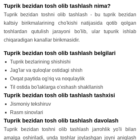
Tuprik bezidan tosh olib tashlash nima?
Tuprik bezidan toshni olib tashlash - bu tuprik bezidan
kaltsiy birikmalarining cho'kishi natijasida qotib qolgan
toshlardan qutulish jarayoni bo'lib, ular tupurik ishlab
chiqaradigan kanallar birikmasidir.
Tuprik bezidan tosh olib tashlash belgilari
Tuprik bezlarining shishishi
Jag'lar va quloqlar ostidagi shish
Ovqat paytida og'riq va noqulaylik
Til ostida bo'laklarga o'xshash shakllanish
Tuprik bezidan tosh olib tashlash tashxisi
Jismoniy tekshiruv
Rasm sinovlari
Tuprik bezidan tosh olib tashlash davolash
Tuprik bezidan toshni olib tashlash jarrohlik yo'li bilan
amalga oshiriladi, unda toshlar joylashgan joyni aniqlash