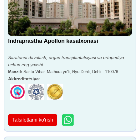
Indraprastha Apollon kasalxonasi
Saratonni davolash, organ transplantatsiyasi va ortopediya
uchun eng yaxshi
Manzil
:
Sarita Vihar, Mathura yo'li, Nyu-Dehli, Dehli - 110076
Akkreditatsiya
:
Tafsilotlarni ko'rish