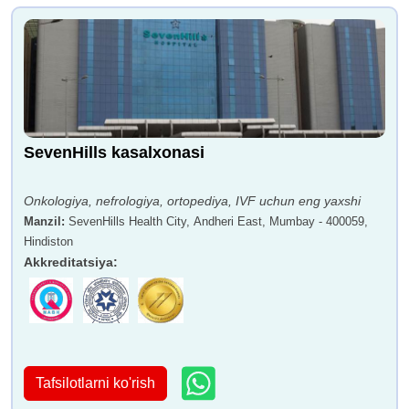
SevenHills kasalxonasi
Onkologiya, nefrologiya, ortopediya, IVF uchun eng yaxshi
Manzil
:
SevenHills Health City, Andheri East, Mumbay - 400059,
Hindiston
Akkreditatsiya
:
Tafsilotlarni ko'rish