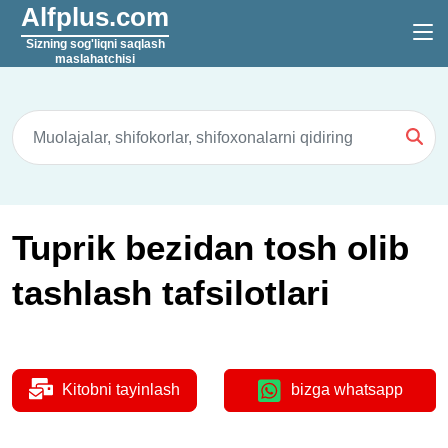
Alfplus.com
Sizning sog'liqni saqlash
maslahatchisi
Tuprik bezidan tosh olib
tashlash tafsilotlari
Kitobni tayinlash
bizga whatsapp