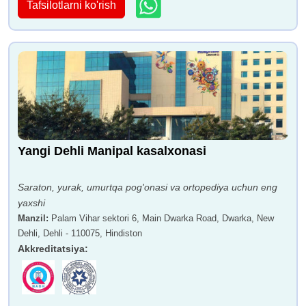
Tafsilotlarni ko'rish
Yangi Dehli Manipal kasalxonasi
Saraton, yurak, umurtqa pog'onasi va ortopediya uchun eng
yaxshi
Manzil
:
Palam Vihar sektori 6, Main Dwarka Road, Dwarka, New
Dehli, Dehli - 110075, Hindiston
Akkreditatsiya
: