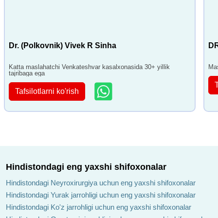
Dr. (Polkovnik) Vivek R Sinha
DR
Katta maslahatchi Venkateshvar kasalxonasida 30+ yillik
Mas
tajribaga ega
T
Tafsilotlarni ko'rish
Hindistondagi eng yaxshi shifoxonalar
Hindistondagi Neyroxirurgiya uchun eng yaxshi shifoxonalar
Hindistondagi Yurak jarrohligi uchun eng yaxshi shifoxonalar
Hindistondagi Ko'z jarrohligi uchun eng yaxshi shifoxonalar