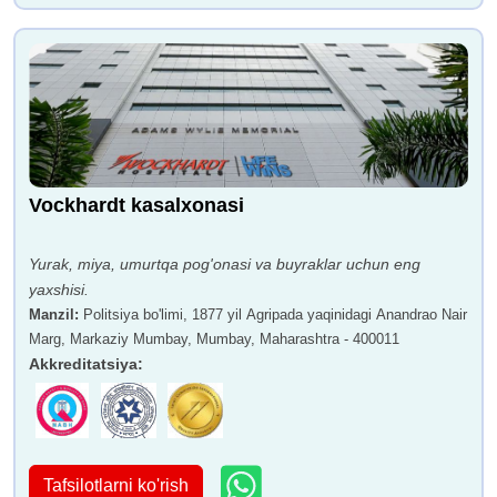
Vockhardt kasalxonasi
Yurak, miya, umurtqa pog'onasi va buyraklar uchun eng
yaxshisi.
Manzil
:
Politsiya bo'limi, 1877 yil Agripada yaqinidagi Anandrao Nair
Marg, Markaziy Mumbay, Mumbay, Maharashtra - 400011
Akkreditatsiya
:
Tafsilotlarni ko'rish