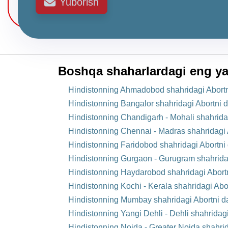
Yuborish
Boshqa shaharlardagi eng ya
Hindistonning Ahmadobod shahridagi Abortni
Hindistonning Bangalor shahridagi Abortni 
Hindistonning Chandigarh - Mohali shahridag
Hindistonning Chennai - Madras shahridagi 
Hindistonning Faridobod shahridagi Abortni
Hindistonning Gurgaon - Gurugram shahridag
Hindistonning Haydarobod shahridagi Abortn
Hindistonning Kochi - Kerala shahridagi Abo
Hindistonning Mumbay shahridagi Abortni da
Hindistonning Yangi Dehli - Dehli shahridag
Hindistonning Noida - Greater Noida shahrid