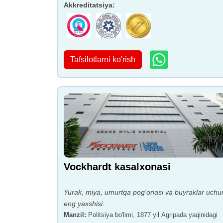
Akkreditatsiya
:
Tafsilotlarni ko'rish
Vockhardt kasalxonasi
Yurak, miya, umurtqa pog'onasi va buyraklar uchu
eng yaxshisi.
Manzil
:
Politsiya bo'limi, 1877 yil Agripada yaqinidagi