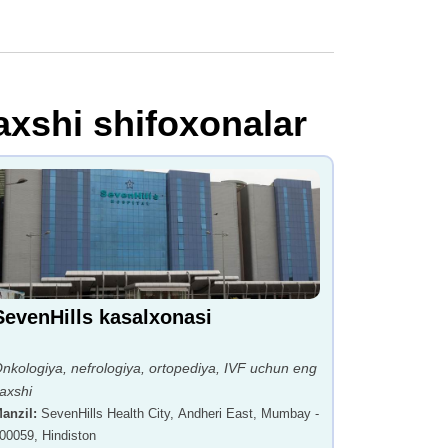
axshi shifoxonalar
SevenHills kasalxonasi
nkologiya, nefrologiya, ortopediya, IVF uchun eng
axshi
anzil
:
SevenHills Health City, Andheri East, Mumbay -
00059, Hindiston