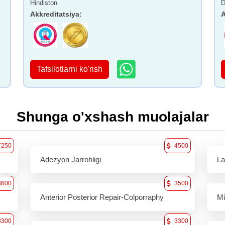
Hindiston
D
Akkreditatsiya
:
A
Tafsilotlarni ko'rish
Shunga o'xshash muolajalar
7250
4500
Adezyon Jarrohligi
La
3600
3500
Anterior Posterior Repair-Colporraphy
Mi
3300
3300