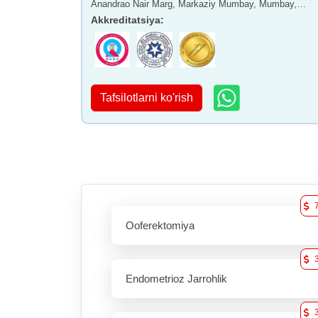
Anandrao Nair Marg, Markaziy Mumbay, Mumbay,
Maharashtra - 400011
Akkreditatsiya
:
Tafsilotlarni ko'rish
Ooferektomiya
Endometrioz Jarrohlik