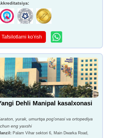
kkreditatsiya
:
Tafsilotlarni ko'rish
Yangi Dehli Manipal kasalxonasi
araton, yurak, umurtqa pog'onasi va ortopediya
chun eng yaxshi
anzil
:
Palam Vihar sektori 6, Main Dwarka Road,