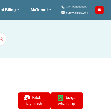
+91-9990085860
ni Biling
Ma'lumot
care@alfplus.com
Kitobni
bizga
whatsapp
tayinlash