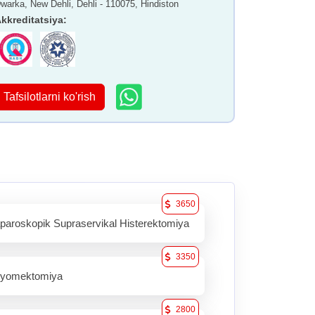
warka, New Dehli, Dehli - 110075, Hindiston
kkreditatsiya
:
Tafsilotlarni ko'rish
3650
paroskopik Supraservikal Histerektomiya
3350
yomektomiya
2800