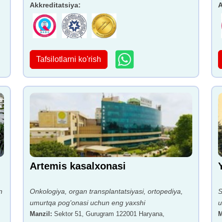
Akkreditatsiya
:
A
Tafsilotlarni ko'rish
Artemis kasalxonasi
n
Onkologiya, organ transplantatsiyasi, ortopediya,
S
umurtqa pog'onasi uchun eng yaxshi
u
Manzil
:
Sektor 51, Gurugram 122001 Haryana,
M