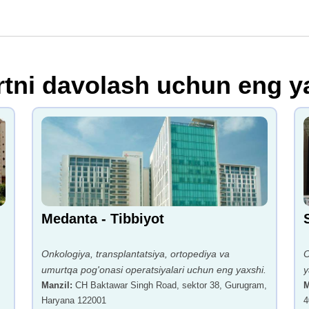
tni davolash uchun eng y
Medanta - Tibbiyot
Onkologiya, transplantatsiya, ortopediya va
O
umurtqa pog'onasi operatsiyalari uchun eng yaxshi.
y
Manzil
:
CH Baktawar Singh Road, sektor 38, Gurugram,
M
Haryana 122001
4