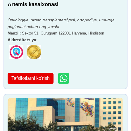
Artemis kasalxonasi
Onkologiya, organ transplantatsiyasi, ortopediya, umurtqa
pog'onasi uchun eng yaxshi
Manzil
:
Sektor 51, Gurugram 122001 Haryana, Hindiston
Akkreditatsiya
:
Tafsilotlarni ko'rish