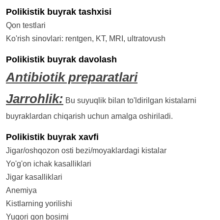
Polikistik buyrak tashxisi
Qon testlari
Ko'rish sinovlari: rentgen, KT, MRI, ultratovush
Polikistik buyrak davolash
Antibiotik preparatlari
Jarrohlik:
Bu suyuqlik bilan to'ldirilgan kistalarni
buyraklardan chiqarish uchun amalga oshiriladi.
Polikistik buyrak xavfi
Jigar/oshqozon osti bezi/moyaklardagi kistalar
Yo'g'on ichak kasalliklari
Jigar kasalliklari
Anemiya
Kistlarning yorilishi
Yuqori qon bosimi