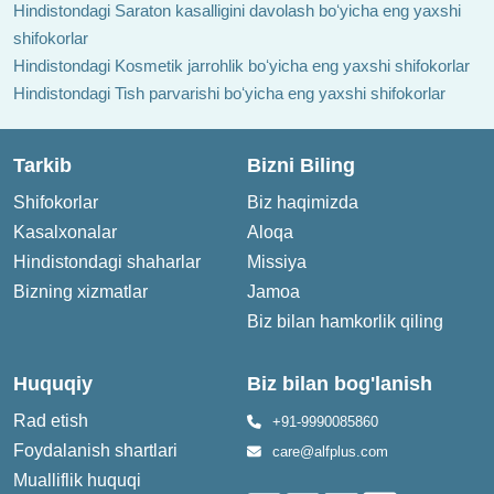
Hindistondagi Saraton kasalligini davolash boʻyicha eng yaxshi
shifokorlar
Hindistondagi Kosmetik jarrohlik boʻyicha eng yaxshi shifokorlar
Hindistondagi Tish parvarishi boʻyicha eng yaxshi shifokorlar
Tarkib
Bizni Biling
Shifokorlar
Biz haqimizda
Kasalxonalar
Aloqa
Hindistondagi shaharlar
Missiya
Bizning xizmatlar
Jamoa
Biz bilan hamkorlik qiling
Huquqiy
Biz bilan bog'lanish
Rad etish
+91-9990085860
Foydalanish shartlari
care@alfplus.com
Mualliflik huquqi