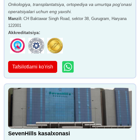
Onkologiya, transplantatsiya, ortopediya va umurtqa pog'onasi
operatsiyalari uchun eng yaxshi.
Manzil
:
CH Baktawar Singh Road, sektor 38, Gurugram, Haryana
122001
Akkreditatsiya
:
Tafsilotlarni ko'rish
SevenHills kasalxonasi