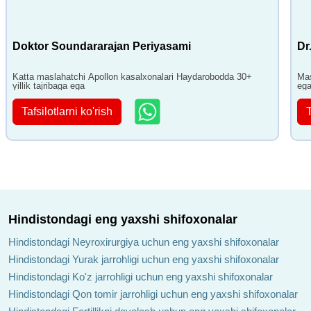
Doktor Soundararajan Periyasami
Dr
Katta maslahatchi Apollon kasalxonalari Haydarobodda 30+
Mas
yillik tajribaga ega
eg
Tafsilotlarni ko'rish
T
Hindistondagi eng yaxshi shifoxonalar
Hindistondagi Neyroxirurgiya uchun eng yaxshi shifoxonalar
Hindistondagi Yurak jarrohligi uchun eng yaxshi shifoxonalar
Hindistondagi Ko'z jarrohligi uchun eng yaxshi shifoxonalar
Hindistondagi Qon tomir jarrohligi uchun eng yaxshi shifoxonalar