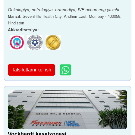
Onkologiya, nefrologiya, ortopediya, IVF uchun eng yaxshi
Manzil
:
SevenHills Health City, Andheri East, Mumbay - 400059,
Hindiston
Akkreditatsiya
:
Tafsilotlarni ko'rish
Vockhardt kasalxonasi