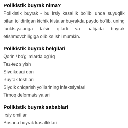
Polikistik buyrak nima?
Polikistik buyrak - bu irsiy kasallik bo'lib, unda suyuqlik
bilan to'ldirilgan kichik kistalar buyrakda paydo bo'lib, uning
funktsiyalariga ta'sir qiladi va natijada buyrak
etishmovchiligiga olib kelishi mumkin.
Polikistik buyrak belgilari
Qorin / bo'g'imlarda og'riq
Tez-tez siyish
Siydikdagi qon
Buyrak toshlari
Siydik chiqarish yo'llarining infektsiyalari
Tirnoq deformatsiyalari
Polikistik buyrak sabablari
Irsiy omillar
Boshqa buyrak kasalliklari