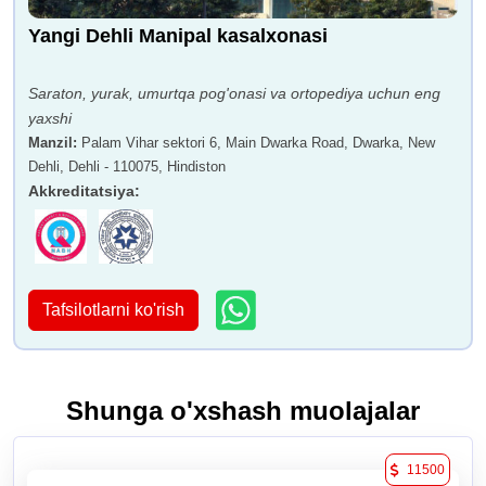
Yangi Dehli Manipal kasalxonasi
Saraton, yurak, umurtqa pog'onasi va ortopediya uchun eng
yaxshi
Manzil
:
Palam Vihar sektori 6, Main Dwarka Road, Dwarka, New
Dehli, Dehli - 110075, Hindiston
Akkreditatsiya
:
Tafsilotlarni ko'rish
Shunga o'xshash muolajalar
11500