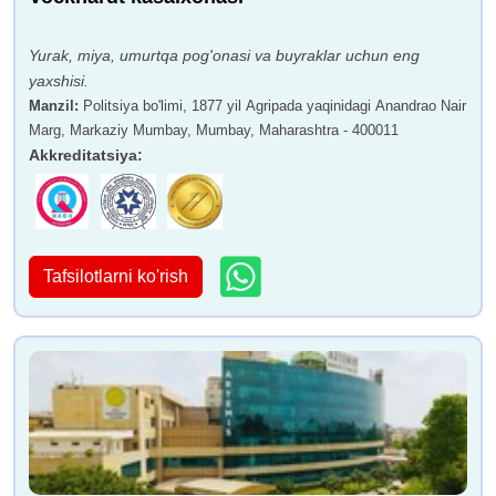
Yurak, miya, umurtqa pog'onasi va buyraklar uchun eng
yaxshisi.
Manzil
:
Politsiya bo'limi, 1877 yil Agripada yaqinidagi Anandrao Nair
Marg, Markaziy Mumbay, Mumbay, Maharashtra - 400011
Akkreditatsiya
:
Tafsilotlarni ko'rish