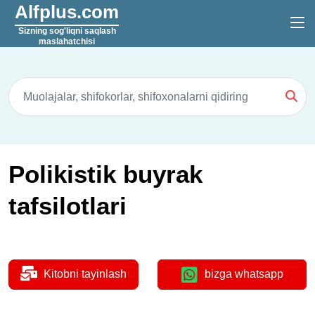
Alfplus.com
Sizning sog'liqni saqlash
maslahatchisi
Polikistik buyrak
tafsilotlari
Kitobni tayinlash
bizga whatsapp