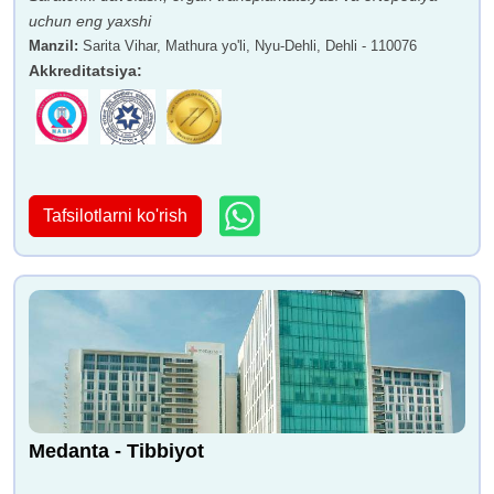
uchun eng yaxshi
Manzil
:
Sarita Vihar, Mathura yo'li, Nyu-Dehli, Dehli - 110076
Akkreditatsiya
:
Tafsilotlarni ko'rish
Medanta - Tibbiyot