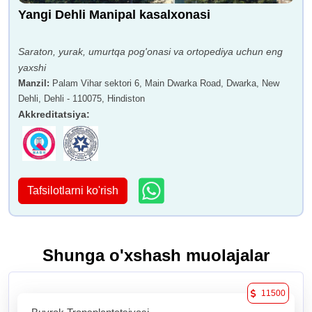
Yangi Dehli Manipal kasalxonasi
Saraton, yurak, umurtqa pog'onasi va ortopediya uchun eng
yaxshi
Manzil
:
Palam Vihar sektori 6, Main Dwarka Road, Dwarka, New
Dehli, Dehli - 110075, Hindiston
Akkreditatsiya
:
Tafsilotlarni ko'rish
Shunga o'xshash muolajalar
11500