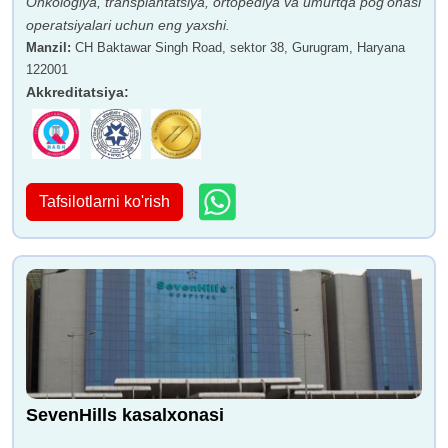
Onkologiya, transplantatsiya, ortopediya va umurtqa pog'onasi
operatsiyalari uchun eng yaxshi.
Manzil
:
CH Baktawar Singh Road, sektor 38, Gurugram, Haryana
122001
Akkreditatsiya
:
Tafsilotlarni ko'rish
SevenHills kasalxonasi