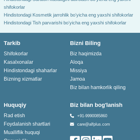
shifokorlar
Hindistondagi Kosmetik jarrohlik boʻyicha eng yaxshi shifokorlar
Hindistondagi Tish parvarishi boʻyicha eng yaxshi shifokorlar
Tarkib
Bizni Biling
Shifokorlar
Biz haqimizda
Kasalxonalar
Aloqa
Hindistondagi shaharlar
Missiya
Bizning xizmatlar
Jamoa
Biz bilan hamkorlik qiling
Huquqiy
Biz bilan bog'lanish
Rad etish
+91-9990085860
Foydalanish shartlari
care@alfplus.com
Mualliflik huquqi