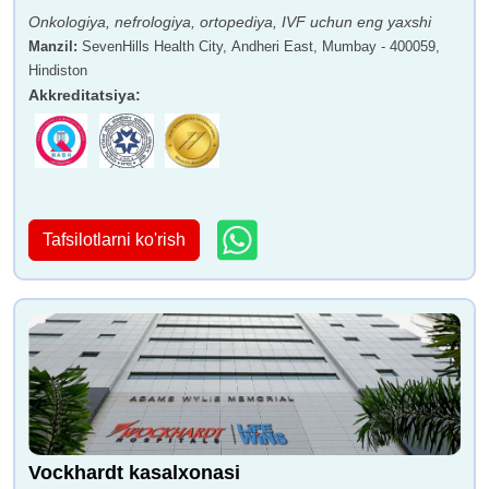
Onkologiya, nefrologiya, ortopediya, IVF uchun eng yaxshi
Manzil
:
SevenHills Health City, Andheri East, Mumbay - 400059,
Hindiston
Akkreditatsiya
:
Tafsilotlarni ko'rish
Vockhardt kasalxonasi