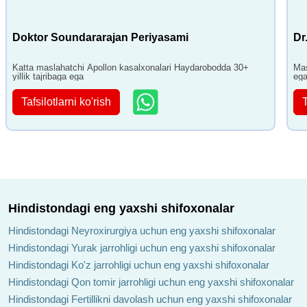
Doktor Soundararajan Periyasami
Dr
Katta maslahatchi Apollon kasalxonalari Haydarobodda 30+
Mas
yillik tajribaga ega
eg
Tafsilotlarni ko'rish
T
Hindistondagi eng yaxshi shifoxonalar
Hindistondagi Neyroxirurgiya uchun eng yaxshi shifoxonalar
Hindistondagi Yurak jarrohligi uchun eng yaxshi shifoxonalar
Hindistondagi Ko'z jarrohligi uchun eng yaxshi shifoxonalar
Hindistondagi Qon tomir jarrohligi uchun eng yaxshi shifoxonalar
Hindistondagi Fertillikni davolash uchun eng yaxshi shifoxonalar