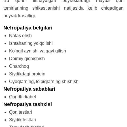
Bu qonni filtrlaydigan buyraklardagi mayda qon
tomirlarining shikastlanishi natijasida kelib chiqadigan
buyrak kasalligi.
Nefropatiya belgilari
Nafas olish
Ishtahaning yo'qolishi
Ko'ngil aynishi va qayt qilish
Doimiy qichishish
Charchoq
Siydikdagi protein
Oyoqlarning, to'piqlarning shishishi
Nefropatiya sabablari
Qandli diabet
Nefropatiya tashxisi
Qon testlari
Siydik testlari