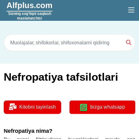
Alfplus.com
Sizning sog'liqni saqlash
maslahatchisi
Nefropatiya tafsilotlari
Kitobni tayinlash
bizga whatsapp
Nefropatiya nima?