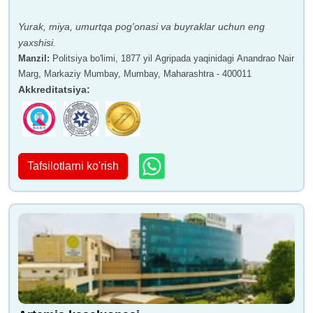
Yurak, miya, umurtqa pog'onasi va buyraklar uchun eng
yaxshisi.
Manzil
:
Politsiya bo'limi, 1877 yil Agripada yaqinidagi Anandrao Nair
Marg, Markaziy Mumbay, Mumbay, Maharashtra - 400011
Akkreditatsiya
:
Tafsilotlarni ko'rish