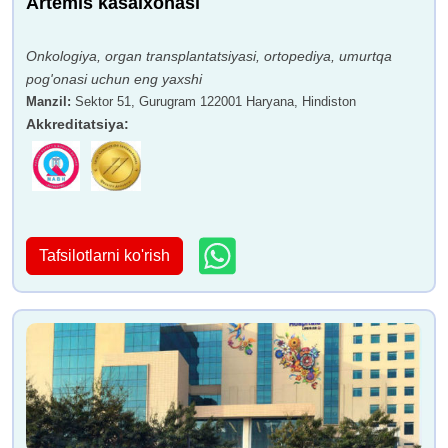
Artemis kasalxonasi
Onkologiya, organ transplantatsiyasi, ortopediya, umurtqa
pog'onasi uchun eng yaxshi
Manzil
:
Sektor 51, Gurugram 122001 Haryana, Hindiston
Akkreditatsiya
:
Tafsilotlarni ko'rish