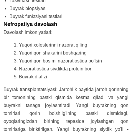
Tasvirlash testlari
Buyrak biopsiyasi
Buyrak funktsiyasi testlari.
Nefropatiya davolash
Davolash imkoniyatlari:
Yuqori xolesterinni nazorat qiling
Yuqori qon shakarini boshqaring
Yuqori qon bosimi nazorat ostida bo'lsin
Nazorat ostida siydikda protein bor
Buyrak dializi
Buyrak transplantatsiyasi: Jarrohlik paytida jarroh qorinning
bir tomonining pastki qismida kesma qiladi va yangi
buyrakni tanaga joylashtiradi. Yangi buyrakning qon
tomirlari qorin bo'shlig'ining pastki qismidagi,
oyoqlaringizdan birining tepasida joylashgan qon
tomirlariga biriktirilgan. Yangi buyrakning siydik yo'li -