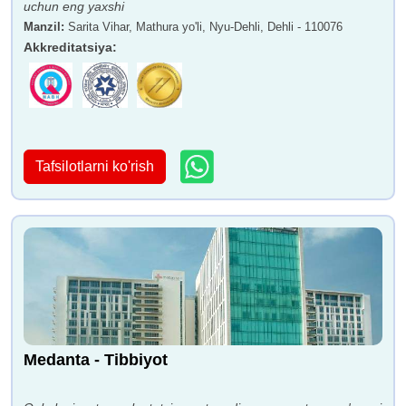
uchun eng yaxshi
Manzil
:
Sarita Vihar, Mathura yo'li, Nyu-Dehli, Dehli - 110076
Akkreditatsiya
:
Tafsilotlarni ko'rish
Medanta - Tibbiyot