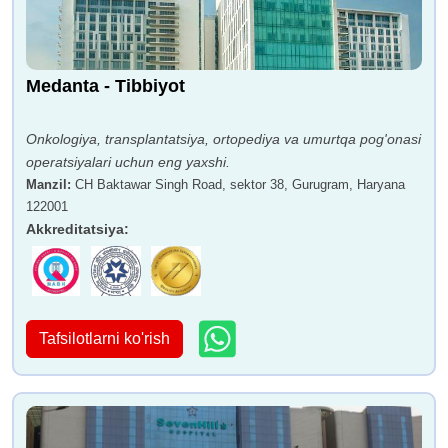
Medanta - Tibbiyot
Onkologiya, transplantatsiya, ortopediya va umurtqa pog'onasi
operatsiyalari uchun eng yaxshi.
Manzil
:
CH Baktawar Singh Road, sektor 38, Gurugram, Haryana
122001
Akkreditatsiya
:
Tafsilotlarni ko'rish