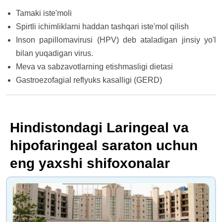
Tamaki iste'moli
Spirtli ichimliklarni haddan tashqari iste'mol qilish
Inson papillomavirusi (HPV) deb ataladigan jinsiy yo'l
bilan yuqadigan virus.
Meva va sabzavotlarning etishmasligi dietasi
Gastroezofagial reflyuks kasalligi (GERD)
Hindistondagi Laringeal va
hipofaringeal saraton uchun
eng yaxshi shifoxonalar