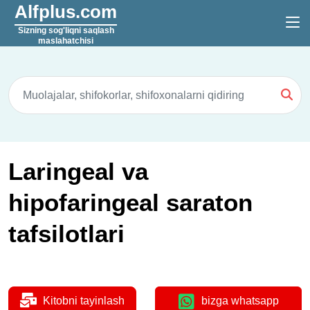
Alfplus.com
Sizning sog'liqni saqlash
maslahatchisi
Laringeal va
hipofaringeal saraton
tafsilotlari
Kitobni tayinlash
bizga whatsapp