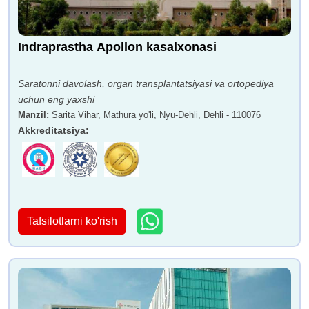
Indraprastha Apollon kasalxonasi
Saratonni davolash, organ transplantatsiyasi va ortopediya
uchun eng yaxshi
Manzil
:
Sarita Vihar, Mathura yo'li, Nyu-Dehli, Dehli - 110076
Akkreditatsiya
:
Tafsilotlarni ko'rish