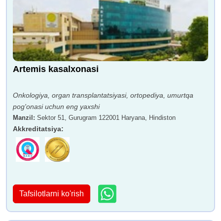
Artemis kasalxonasi
Onkologiya, organ transplantatsiyasi, ortopediya, umurtqa
pog'onasi uchun eng yaxshi
Manzil
:
Sektor 51, Gurugram 122001 Haryana, Hindiston
Akkreditatsiya
:
Tafsilotlarni ko'rish