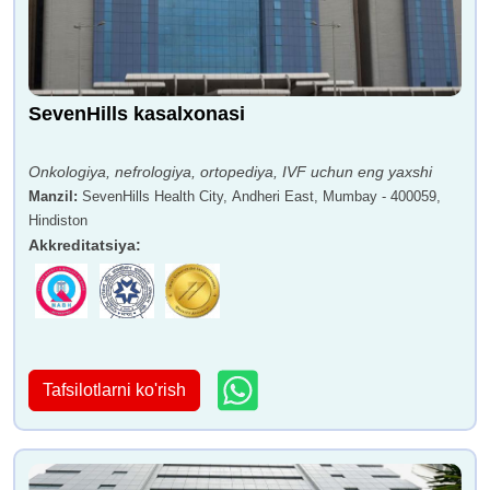
SevenHills kasalxonasi
Onkologiya, nefrologiya, ortopediya, IVF uchun eng yaxshi
Manzil
:
SevenHills Health City, Andheri East, Mumbay - 400059,
Hindiston
Akkreditatsiya
:
Tafsilotlarni ko'rish