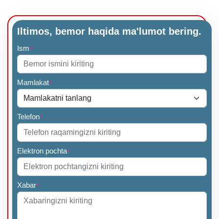
Iltimos, bemor haqida ma'lumot bering.
Ism
*
Mamlakat
*
Telefon
*
Elektron pochta
*
Xabar
*