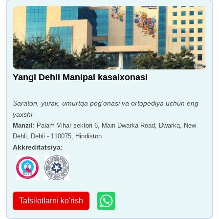
Yangi Dehli Manipal kasalxonasi
Saraton, yurak, umurtqa pog'onasi va ortopediya uchun eng
yaxshi
Manzil
:
Palam Vihar sektori 6, Main Dwarka Road, Dwarka, New
Dehli, Dehli - 110075, Hindiston
Akkreditatsiya
:
Tafsilotlarni ko'rish