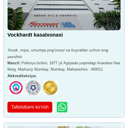
Vockhardt kasalxonasi
Yurak, miya, umurtqa pog'onasi va buyraklar uchun eng
yaxshisi.
Manzil
:
Politsiya bo'limi, 1877 yil Agripada yaqinidagi Anandrao Nair
Marg, Markaziy Mumbay, Mumbay, Maharashtra - 400011
Akkreditatsiya
:
Tafsilotlarni ko'rish