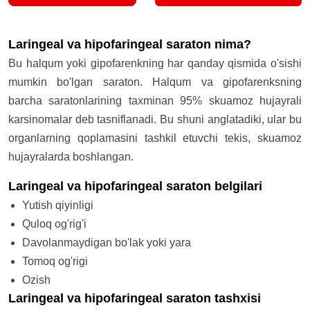
Laringeal va hipofaringeal saraton nima?
Bu halqum yoki gipofarenkning har qanday qismida o'sishi
mumkin bo'lgan saraton. Halqum va gipofarenksning
barcha saratonlarining taxminan 95% skuamoz hujayrali
karsinomalar deb tasniflanadi. Bu shuni anglatadiki, ular bu
organlarning qoplamasini tashkil etuvchi tekis, skuamoz
hujayralarda boshlangan.
Laringeal va hipofaringeal saraton belgilari
Yutish qiyinligi
Quloq og'rig'i
Davolanmaydigan bo'lak yoki yara
Tomoq og'rigi
Ozish
Laringeal va hipofaringeal saraton tashxisi