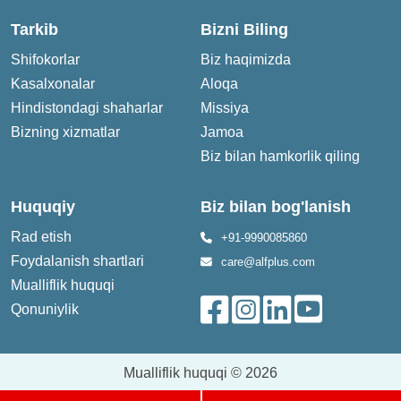
Tarkib
Bizni Biling
Shifokorlar
Biz haqimizda
Kasalxonalar
Aloqa
Hindistondagi shaharlar
Missiya
Bizning xizmatlar
Jamoa
Biz bilan hamkorlik qiling
Huquqiy
Biz bilan bog'lanish
Rad etish
+91-9990085860
Foydalanish shartlari
care@alfplus.com
Mualliflik huquqi
Qonuniylik
Mualliflik huquqi © 2026