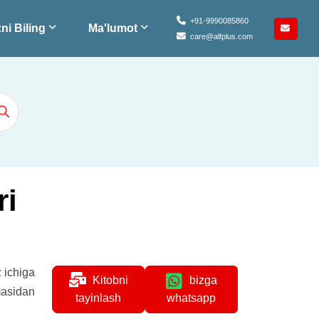
+91-9990085860
ni Biling
Ma'lumot
care@alfplus.com
ri
z ichiga
Kitobni
bizga
masidan
whatsapp
tayinlash