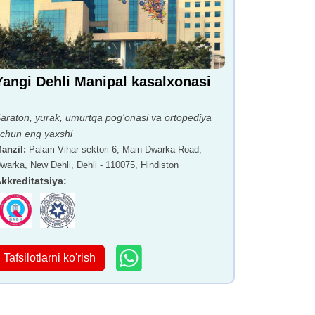
Yangi Dehli Manipal kasalxonasi
araton, yurak, umurtqa pog'onasi va ortopediya
chun eng yaxshi
anzil
:
Palam Vihar sektori 6, Main Dwarka Road,
warka, New Dehli, Dehli - 110075, Hindiston
kkreditatsiya
:
Tafsilotlarni ko'rish