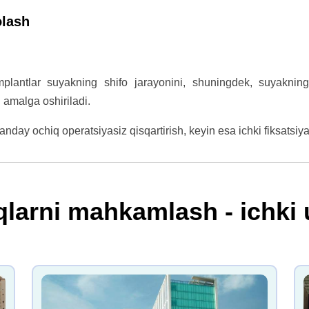
olash
plantlar suyakning shifo jarayonini, shuningdek, suyaknin
n amalga oshiriladi.
nday ochiq operatsiyasiz qisqartirish, keyin esa ichki fiksatsiya
qlarni mahkamlash - ichki