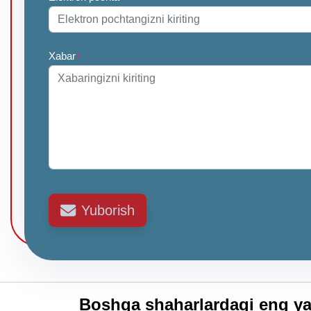
Xabar
*
Yuborish
Boshqa shaharlardagi eng ya