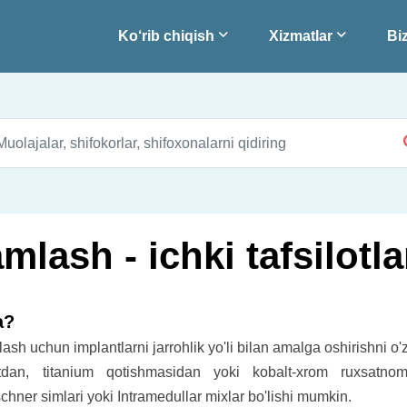
Ko‘rib chiqish
Xizmatlar
Biz
lash - ichki tafsilotla
a?
ash uchun implantlarni jarrohlik yo'li bilan amalga oshirishni o'
atdan, titanium qotishmasidan yoki kobalt-xrom ruxsatno
schner simlari yoki Intramedullar mixlar bo'lishi mumkin.