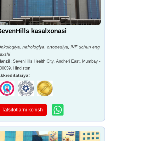
SevenHills kasalxonasi
nkologiya, nefrologiya, ortopediya, IVF uchun eng
axshi
anzil
:
SevenHills Health City, Andheri East, Mumbay -
00059, Hindiston
kkreditatsiya
:
Tafsilotlarni ko'rish