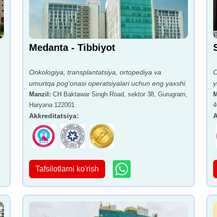
Medanta - Tibbiyot
Onkologiya, transplantatsiya, ortopediya va
O
umurtqa pog'onasi operatsiyalari uchun eng yaxshi.
y
Manzil
:
CH Baktawar Singh Road, sektor 38, Gurugram,
M
Haryana 122001
4
Akkreditatsiya
:
A
Tafsilotlarni ko'rish