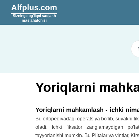
Alfplus.com
Sizning sog'liqni saqlash
maslahatchisi
Yoriqlarni mahkam
Yoriqlarni mahkamlash - ichki nim
Bu ortopediyadagi operatsiya bo'lib, suyakni tikl
oladi. Ichki fiksator zanglamaydigan po'l
tayyorlanishi mumkin. Bu Plitalar va vintlar, Kir