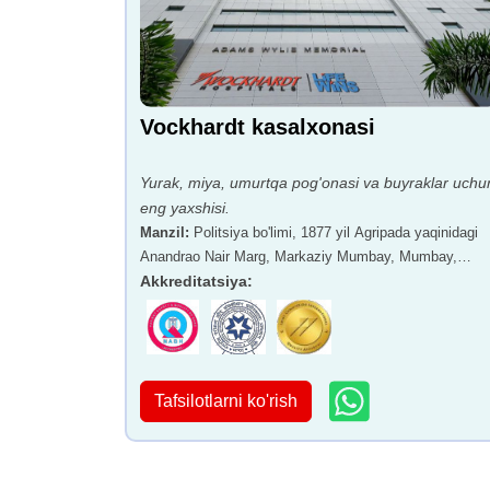
Vockhardt kasalxonasi
Yurak, miya, umurtqa pog'onasi va buyraklar uchu
eng yaxshisi.
Manzil
:
Politsiya bo'limi, 1877 yil Agripada yaqinidagi
Anandrao Nair Marg, Markaziy Mumbay, Mumbay,
Maharashtra - 400011
Akkreditatsiya
:
Tafsilotlarni ko'rish