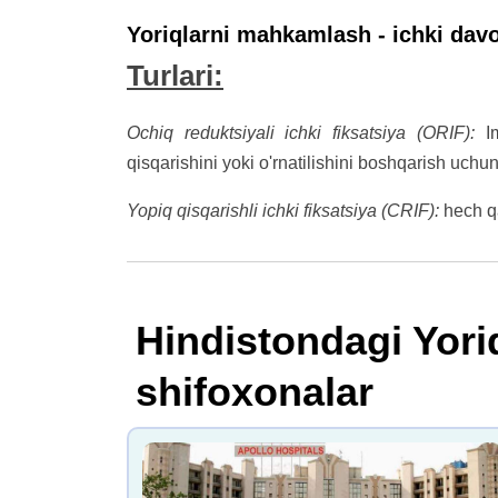
Yoriqlarni mahkamlash - ichki dav
Turlari:
Ochiq reduktsiyali ichki fiksatsiya (ORIF):
Im
qisqarishini yoki o'rnatilishini boshqarish uchu
Yopiq qisqarishli ichki fiksatsiya (CRIF):
hech qa
Hindistondagi Yori
shifoxonalar