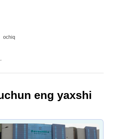
g ochiq
.
 uchun eng yaxshi