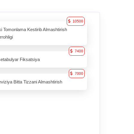
10500
ki Tomonlama Kestirib Almashtirish
rrohligi
7400
etabulyar Fiksatsiya
7000
viziya Bitta Tizzani Almashtirish