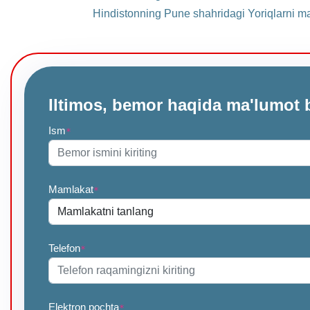
Hindistonning Pune shahridagi Yoriqlarni m
Iltimos, bemor haqida ma'lumot 
Ism
*
Mamlakat
*
Telefon
*
Elektron pochta
*