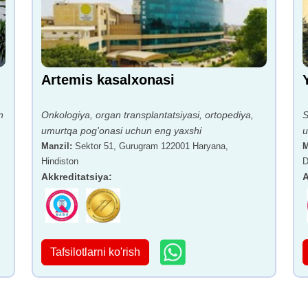
Artemis kasalxonasi
n
Onkologiya, organ transplantatsiyasi, ortopediya,
S
umurtqa pog'onasi uchun eng yaxshi
u
Manzil
:
Sektor 51, Gurugram 122001 Haryana,
M
Hindiston
D
Akkreditatsiya
:
A
Tafsilotlarni ko'rish