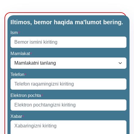
Iltimos, bemor haqida ma'lumot bering.
Ism
*
Mamlakat
*
Telefon
*
Elektron pochta
*
Xabar
*