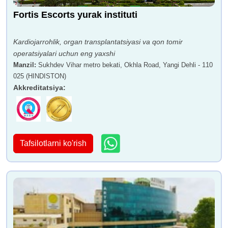
Fortis Escorts yurak instituti
Kardiojarrohlik, organ transplantatsiyasi va qon tomir
operatsiyalari uchun eng yaxshi
Manzil
:
Sukhdev Vihar metro bekati, Okhla Road, Yangi Dehli - 110
025 (HINDISTON)
Akkreditatsiya
:
Tafsilotlarni ko'rish