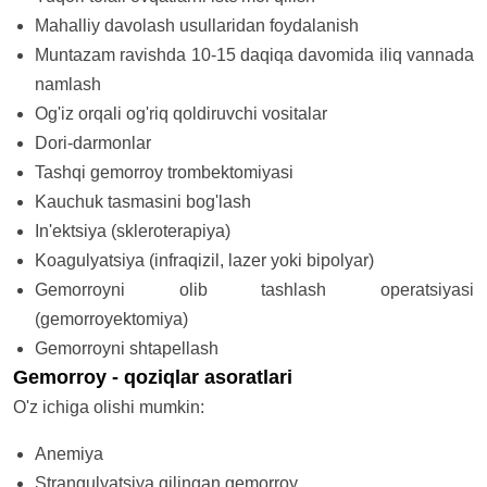
Mahalliy davolash usullaridan foydalanish
Muntazam ravishda 10-15 daqiqa davomida iliq vannada
namlash
Og'iz orqali og'riq qoldiruvchi vositalar
Dori-darmonlar
Tashqi gemorroy trombektomiyasi
Kauchuk tasmasini bog'lash
In'ektsiya (skleroterapiya)
Koagulyatsiya (infraqizil, lazer yoki bipolyar)
Gemorroyni olib tashlash operatsiyasi
(gemorroyektomiya)
Gemorroyni shtapellash
Gemorroy - qoziqlar asoratlari
O'z ichiga olishi mumkin:
Anemiya
Strangulyatsiya qilingan gemorroy