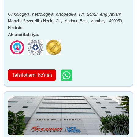
Onkologiya, nefrologiya, ortopediya, IVF uchun eng yaxshi
Manzil
:
SevenHills Health City, Andheri East, Mumbay - 400059,
Hindiston
Akkreditatsiya
:
Tafsilotlarni ko'rish