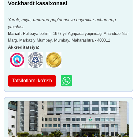
Vockhardt kasalxonasi
Yurak, miya, umurtqa pog'onasi va buyraklar uchun eng
yaxshisi.
Manzil
:
Politsiya bo'limi, 1877 yil Agripada yaqinidagi Anandrao Nair
Marg, Markaziy Mumbay, Mumbay, Maharashtra - 400011
Akkreditatsiya
:
Tafsilotlarni ko'rish