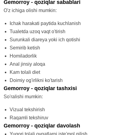
Gemorroy - qoziqlar sabablari
O'z ichiga olishi mumkin:
Ichak harakati paytida kuchlanish
Tualetda uzoq vaqt o'tirish
Surunkali diareya yoki ich qotishi
Semirib ketish
Homiladorlik
Anal jinsiy aloqa
Kam tolali diet
Doimiy og'irlikni ko'tarish
Gemorroy - qoziqlar tashxisi
So'ralishi mumkin:
Vizual tekshirish
Raqamli tekshiruv
Gemorroy - qoziqlar davolash
Yuqori tolali ovqatlarni iste'mol qilish