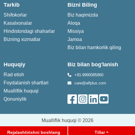
Tarkib
Bizni Biling
Shifokorlar
Biz haqimizda
Kasalxonalar
Aloqa
Hindistondagi shaharlar
Missiya
Bizning xizmatlar
Jamoa
Biz bilan hamkorlik qiling
Huquqiy
Biz bilan bog'lanish
Rad etish
+91-9990085860
Foydalanish shartlari
care@alfplus.com
Mualliflik huquqi
Qonuniylik
Mualliflik huquqi © 2026
Rejalashtirishni boshlang
Tillar