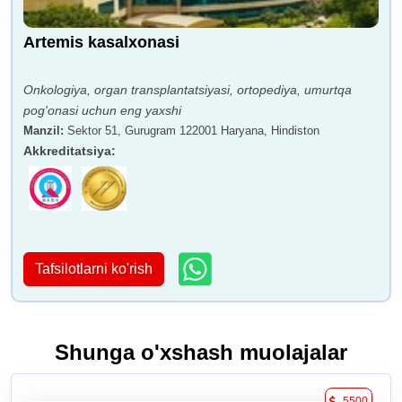
Artemis kasalxonasi
Onkologiya, organ transplantatsiyasi, ortopediya, umurtqa
pog'onasi uchun eng yaxshi
Manzil
:
Sektor 51, Gurugram 122001 Haryana, Hindiston
Akkreditatsiya
:
Tafsilotlarni ko'rish
Shunga o'xshash muolajalar
5500