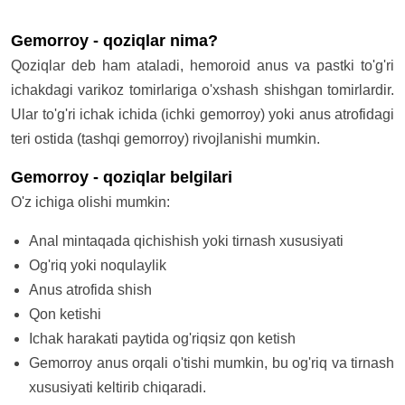
Gemorroy - qoziqlar nima?
Qoziqlar deb ham ataladi, hemoroid anus va pastki to'g'ri
ichakdagi varikoz tomirlariga o'xshash shishgan tomirlardir.
Ular to'g'ri ichak ichida (ichki gemorroy) yoki anus atrofidagi
teri ostida (tashqi gemorroy) rivojlanishi mumkin.
Gemorroy - qoziqlar belgilari
O'z ichiga olishi mumkin:
Anal mintaqada qichishish yoki tirnash xususiyati
Og'riq yoki noqulaylik
Anus atrofida shish
Qon ketishi
Ichak harakati paytida og'riqsiz qon ketish
Gemorroy anus orqali o'tishi mumkin, bu og'riq va tirnash
xususiyati keltirib chiqaradi.