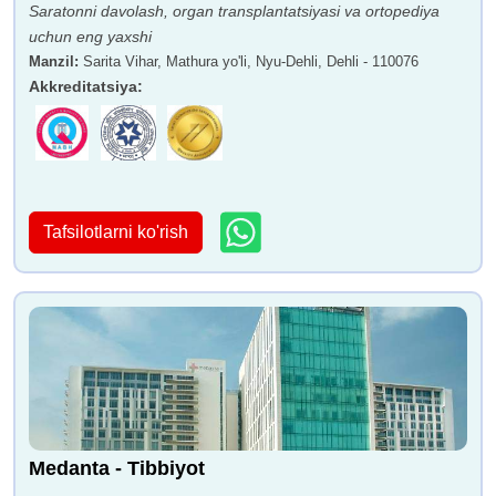
Saratonni davolash, organ transplantatsiyasi va ortopediya
uchun eng yaxshi
Manzil
:
Sarita Vihar, Mathura yo'li, Nyu-Dehli, Dehli - 110076
Akkreditatsiya
:
Tafsilotlarni ko'rish
Medanta - Tibbiyot