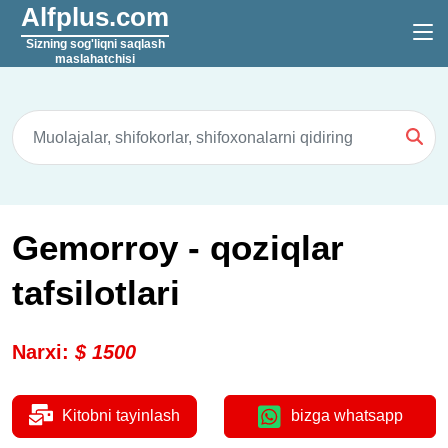
Alfplus.com
Sizning sog'liqni saqlash
maslahatchisi
Gemorroy - qoziqlar
tafsilotlari
Narxi
:
$
1500
Kitobni tayinlash
bizga whatsapp