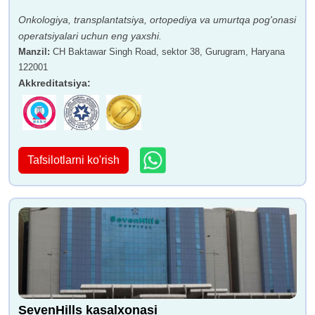
Onkologiya, transplantatsiya, ortopediya va umurtqa pog'onasi
operatsiyalari uchun eng yaxshi.
Manzil
:
CH Baktawar Singh Road, sektor 38, Gurugram, Haryana
122001
Akkreditatsiya
:
Tafsilotlarni ko'rish
SevenHills kasalxonasi