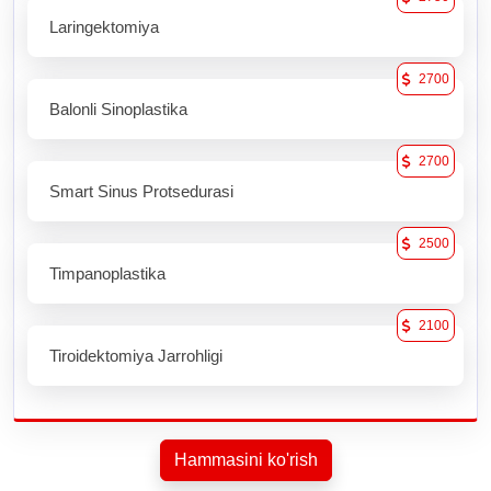
Laringektomiya
2700
Balonli Sinoplastika
2700
Smart Sinus Protsedurasi
2500
Timpanoplastika
2100
Tiroidektomiya Jarrohligi
Hammasini ko'rish