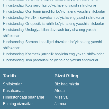
Hindistondagi Ko'z jarrohligi boʻyicha eng yaxshi shifokorlar
Hindistondagi Qon tomir jarrohligi boʻyicha eng yaxshi shifokorlar
Hindistondagi Fertillikni davolash boʻyicha eng yaxshi shifokorlar
Hindistondagi Ortopedik jarrohlik boʻyicha eng yaxshi shifokorlar
Hindistondagi Urologiya bilan davolash boʻyicha eng yaxshi
shifokorlar
Hindistondagi Saraton kasalligini davolash boʻyicha eng yaxshi
shifokorlar
Hindistondagi Kosmetik jarrohlik boʻyicha eng yaxshi shifokorlar
Hindistondagi Tish parvarishi boʻyicha eng yaxshi shifokorlar
Tarkib
Bizni Biling
Shifokorlar
Biz haqimizda
Kasalxonalar
Aloqa
Hindistondagi shaharlar
Missiya
Bizning xizmatlar
Jamoa