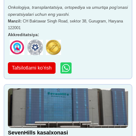
Onkologiya, transplantatsiya, ortopediya va umurtqa pog'onasi
operatsiyalari uchun eng yaxshi.
Manzil
:
CH Baktawar Singh Road, sektor 38, Gurugram, Haryana
122001
Akkreditatsiya
:
Tafsilotlarni ko'rish
SevenHills kasalxonasi