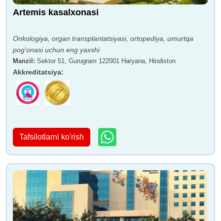
Artemis kasalxonasi
Onkologiya, organ transplantatsiyasi, ortopediya, umurtqa
pog'onasi uchun eng yaxshi
Manzil
:
Sektor 51, Gurugram 122001 Haryana, Hindiston
Akkreditatsiya
:
Tafsilotlarni ko'rish