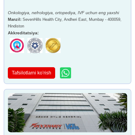
Onkologiya, nefrologiya, ortopediya, IVF uchun eng yaxshi
Manzil
:
SevenHills Health City, Andheri East, Mumbay - 400059,
Hindiston
Akkreditatsiya
:
Tafsilotlarni ko'rish