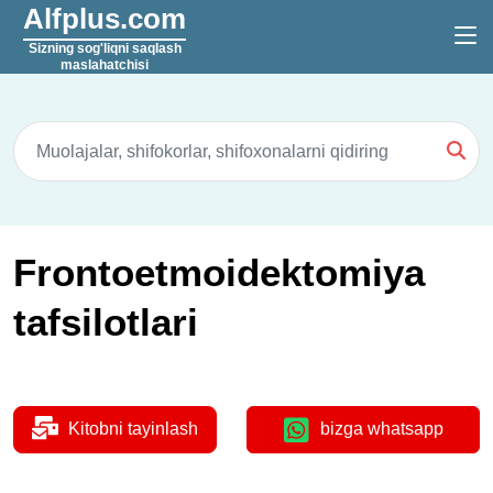
Alfplus.com
Sizning sog'liqni saqlash
maslahatchisi
Frontoetmoidektomiya
tafsilotlari
Kitobni tayinlash
bizga whatsapp