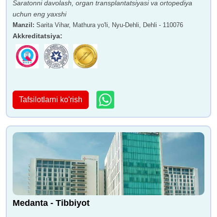
Saratonni davolash, organ transplantatsiyasi va ortopediya
uchun eng yaxshi
Manzil
:
Sarita Vihar, Mathura yo'li, Nyu-Dehli, Dehli - 110076
Akkreditatsiya
:
Tafsilotlarni ko'rish
Medanta - Tibbiyot