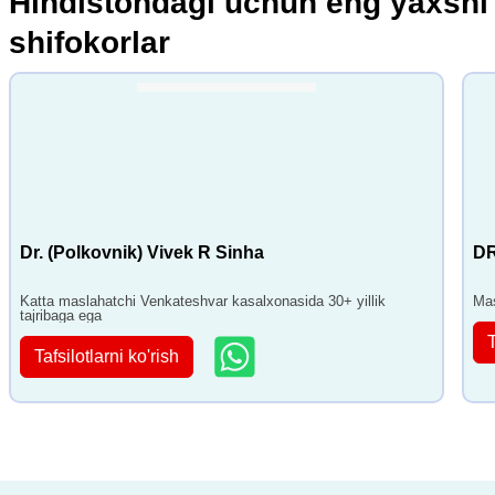
Hindistondagi uchun eng yaxshi
shifokorlar
Dr. (Polkovnik) Vivek R Sinha
DR
Katta maslahatchi Venkateshvar kasalxonasida 30+ yillik
Mas
tajribaga ega
T
Tafsilotlarni ko'rish