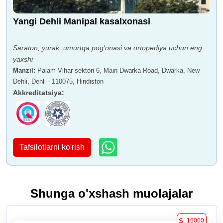
Yangi Dehli Manipal kasalxonasi
Saraton, yurak, umurtqa pog'onasi va ortopediya uchun eng
yaxshi
Manzil
:
Palam Vihar sektori 6, Main Dwarka Road, Dwarka, New
Dehli, Dehli - 110075, Hindiston
Akkreditatsiya
:
Tafsilotlarni ko'rish
Shunga o'xshash muolajalar
16000