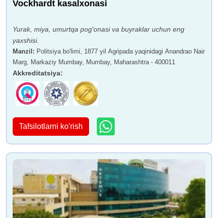
Vockhardt kasalxonasi
Yurak, miya, umurtqa pog'onasi va buyraklar uchun eng
yaxshisi.
Manzil
:
Politsiya bo'limi, 1877 yil Agripada yaqinidagi Anandrao Nair
Marg, Markaziy Mumbay, Mumbay, Maharashtra - 400011
Akkreditatsiya
:
Tafsilotlarni ko'rish