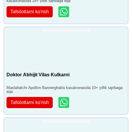
kasalxonasida 14+ yillik tajribaga ega
Tafsilotlarni ko'rish
Doktor Abhijit Vilas Kulkarni
Maslahatchi Apollon Bannerghatta kasalxonasida 10+ yillik tajribaga
ega
Tafsilotlarni ko'rish