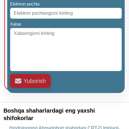
Elektron pochta
*
Xabar
*
Yuborish
Boshqa shaharlardagi eng yaxshi
shifokorlar
Hindistonning Ahmadobod shahridagi CRT-D Implant-