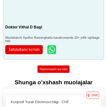
Doktor Vithal D Bagi
Maslahatchi Apollon Bannerghatta kasalxonasida 10+ yillik tajribaga
ega
Tafsilotlarni ko'rish
Hammasini ko'rish
Shunga o'xshash muolajalar
3500
Konjestif Yurak Etishmovchiligi - CHF