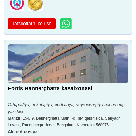
Tafsilotlarni ko'rish
Fortis Bannerghatta kasalxonasi
Ortopediya, onkologiya, pediatriya, neyroxirurgiya uchun eng
yaxshisi.
Manzil
:
154, 9, Bannerghatta Main Rd, IIM qarshisida, Sahyadri
Layout, Panduranga Nagar, Bengaluru, Karnataka 560076
Akkreditatsiya
: