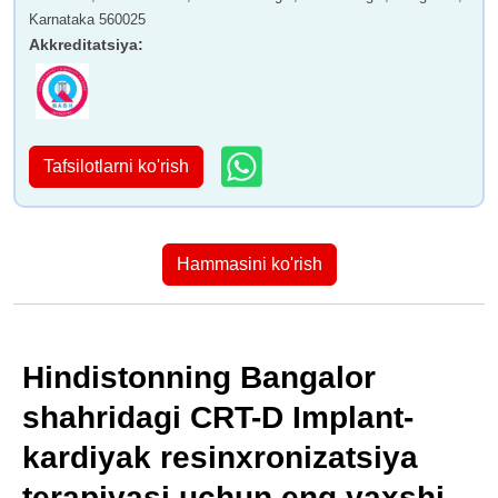
Karnataka 560025
Akkreditatsiya
:
Tafsilotlarni ko'rish
Hammasini ko'rish
Hindistonning Bangalor
shahridagi CRT-D Implant-
kardiyak resinxronizatsiya
terapiyasi uchun eng yaxshi