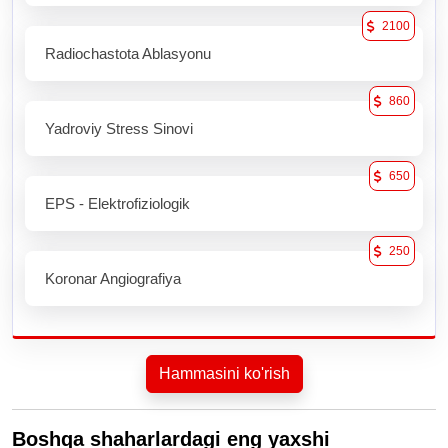
2100
Radiochastota Ablasyonu
860
Yadroviy Stress Sinovi
650
EPS - Elektrofiziologik
250
Koronar Angiografiya
Hammasini ko'rish
Boshqa shaharlardagi eng yaxshi