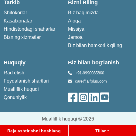
Tarkib
Bizni Biling
Shifokorlar
Biz haqimizda
Kasalxonalar
Aloqa
Hindistondagi shaharlar
Missiya
Bizning xizmatlar
Jamoa
Biz bilan hamkorlik qiling
Huquqiy
Biz bilan bog'lanish
Rad etish
+91-9990085860
Foydalanish shartlari
care@alfplus.com
Mualliflik huquqi
Qonuniylik
Mualliflik huquqi © 2026
Rejalashtirishni boshlang
Tillar