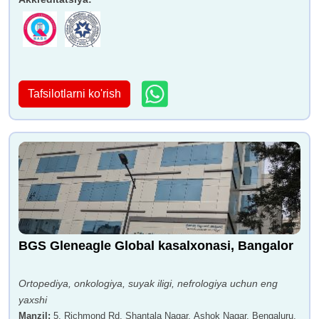
Tafsilotlarni ko'rish
BGS Gleneagle Global kasalxonasi, Bangalor
Ortopediya, onkologiya, suyak iligi, nefrologiya uchun eng
yaxshi
Manzil
:
5, Richmond Rd, Shantala Nagar, Ashok Nagar, Bengaluru,