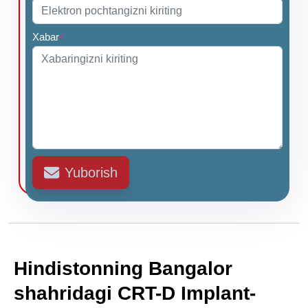
Xabar
*
Yuborish
Hindistonning Bangalor
shahridagi CRT-D Implant-