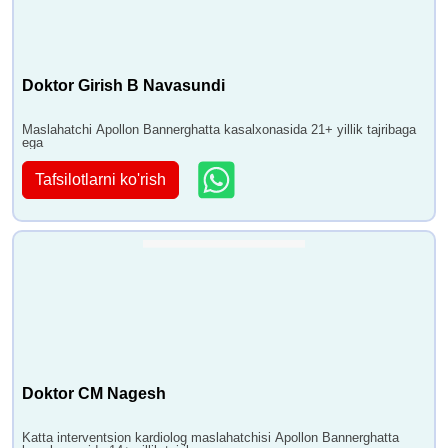
Doktor Girish B Navasundi
Maslahatchi Apollon Bannerghatta kasalxonasida 21+ yillik tajribaga
ega
Tafsilotlarni ko'rish
Doktor CM Nagesh
Katta interventsion kardiolog maslahatchisi Apollon Bannerghatta