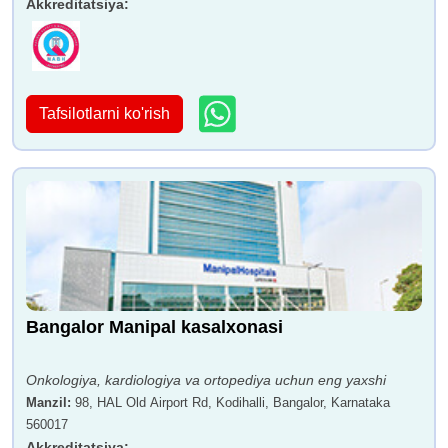
Akkreditatsiya
:
Tafsilotlarni ko'rish
Bangalor Manipal kasalxonasi
Onkologiya, kardiologiya va ortopediya uchun eng yaxshi
Manzil
:
98, HAL Old Airport Rd, Kodihalli, Bangalor, Karnataka
560017
Akkreditatsiya
: