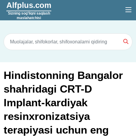
Alfplus.com
Sizning sog'liqni saqlash
maslahatchisi
Hindistonning Bangalor
shahridagi CRT-D
Implant-kardiyak
resinxronizatsiya
terapiyasi uchun eng