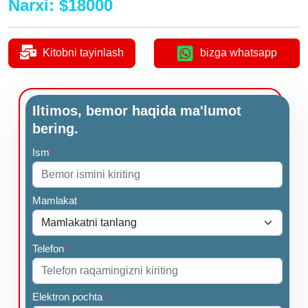
Narxi
:
$
18000
Kitobni tayinlash
bizga whatsapp
Iltimos, bemor haqida ma'lumot
bering.
Ism
*
Mamlakat
*
Telefon
*
Elektron pochta
*