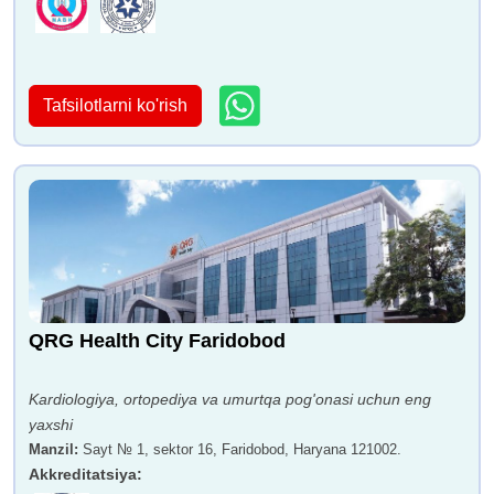
Tafsilotlarni ko'rish
QRG Health City Faridobod
Kardiologiya, ortopediya va umurtqa pog'onasi uchun eng
yaxshi
Manzil
:
Sayt № 1, sektor 16, Faridobod, Haryana 121002.
Akkreditatsiya
: