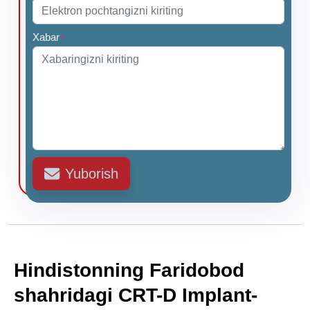
Xabar
*
Yuborish
Hindistonning Faridobod
shahridagi CRT-D Implant-