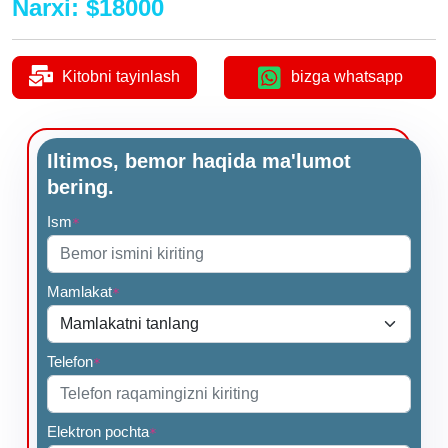
Narxi
:
$
18000
Kitobni tayinlash
bizga whatsapp
Iltimos, bemor haqida ma'lumot
bering.
Ism
*
Mamlakat
*
Telefon
*
Elektron pochta
*