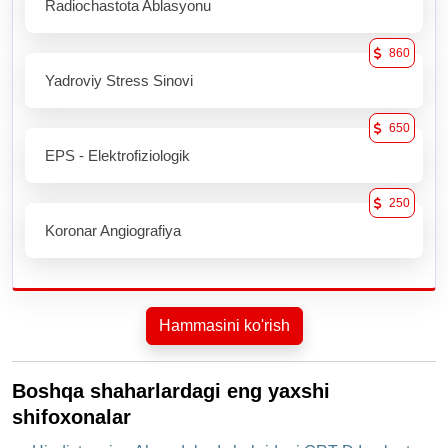
Radiochastota Ablasyonu
860
Yadroviy Stress Sinovi
650
EPS - Elektrofiziologik
250
Koronar Angiografiya
Hammasini ko'rish
Boshqa shaharlardagi eng yaxshi
shifoxonalar