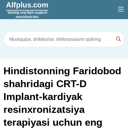
Alfplus.com
Sizning sog'liqni saqlash
maslahatchisi
Hindistonning Faridobod
shahridagi CRT-D
Implant-kardiyak
resinxronizatsiya
terapiyasi uchun eng