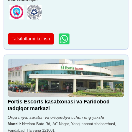
Tafsilotlarni ko'rish
Fortis Escorts kasalxonasi va Faridobod
tadqiqot markazi
Orqa miya, saraton va ortopediya uchun eng yaxshi
Manzil
:
Neelam Bata Rd, AC Nagar, Yangi sanoat shaharchasi,
Faridabad, Haryana 121001