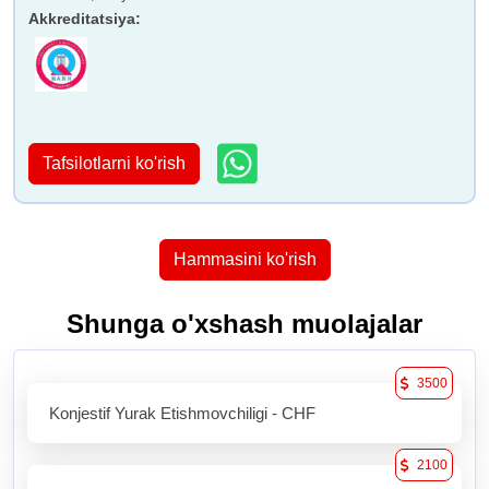
Akkreditatsiya
:
Tafsilotlarni ko'rish
Hammasini ko'rish
Shunga o'xshash muolajalar
3500
Konjestif Yurak Etishmovchiligi - CHF
2100