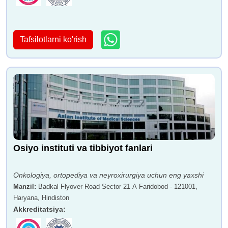
Tafsilotlarni ko'rish
Osiyo instituti va tibbiyot fanlari
Onkologiya, ortopediya va neyroxirurgiya uchun eng yaxshi
Manzil
:
Badkal Flyover Road Sector 21 A Faridobod - 121001,
Haryana, Hindiston
Akkreditatsiya
: