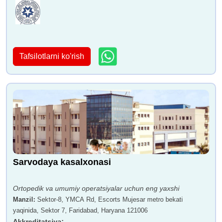
Tafsilotlarni ko'rish
Sarvodaya kasalxonasi
Ortopedik va umumiy operatsiyalar uchun eng yaxshi
Manzil
:
Sektor-8, YMCA Rd, Escorts Mujesar metro bekati
yaqinida, Sektor 7, Faridabad, Haryana 121006
Akkreditatsiya
: