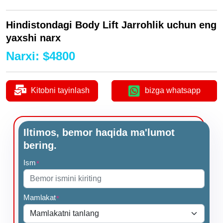
Hindistondagi Body Lift Jarrohlik uchun eng
yaxshi narx
Narxi
:
$
4800
Kitobni tayinlash
bizga whatsapp
Iltimos, bemor haqida ma'lumot
bering.
Ism
*
Mamlakat
*