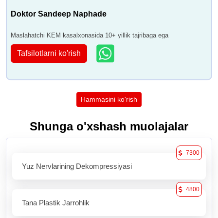
Doktor Sandeep Naphade
Maslahatchi KEM kasalxonasida 10+ yillik tajribaga ega
Tafsilotlarni ko'rish
Hammasini ko'rish
Shunga o'xshash muolajalar
7300
Yuz Nervlarining Dekompressiyasi
4800
Tana Plastik Jarrohlik