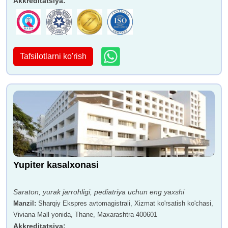
Akkreditatsiya
:
Tafsilotlarni ko'rish
Yupiter kasalxonasi
Saraton, yurak jarrohligi, pediatriya uchun eng yaxshi
Manzil
:
Sharqiy Ekspres avtomagistrali, Xizmat ko'rsatish ko'chasi,
Viviana Mall yonida, Thane, Maxarashtra 400601
Akkreditatsiya
: