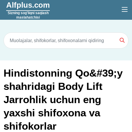
Alfplus.com
Sizning sog'liqni saqlash
maslahatchisi
Hindistonning Qo&#39;y
shahridagi Body Lift
Jarrohlik uchun eng
yaxshi shifoxona va
shifokorlar