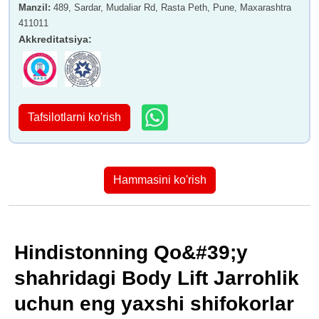
Manzil
:
489, Sardar, Mudaliar Rd, Rasta Peth, Pune, Maxarashtra
411011
Akkreditatsiya
:
Tafsilotlarni ko'rish
Hammasini ko'rish
Hindistonning Qo&#39;y
shahridagi Body Lift Jarrohlik
uchun eng yaxshi shifokorlar