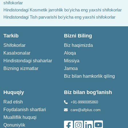
shifokorlar
Hindistondagi Kosmetik jarrohlik boʻyicha eng yaxshi shifokorlar
Hindistondagi Tish parvarishi boʻyicha eng yaxshi shifokorlar
Tarkib
Bizni Biling
Shifokorlar
Biz haqimizda
Kasalxonalar
Aloqa
Hindistondagi shaharlar
Missiya
Bizning xizmatlar
Jamoa
Biz bilan hamkorlik qiling
Huquqiy
Biz bilan bog'lanish
Rad etish
+91-9990085860
Foydalanish shartlari
care@alfplus.com
Mualliflik huquqi
Qonuniylik