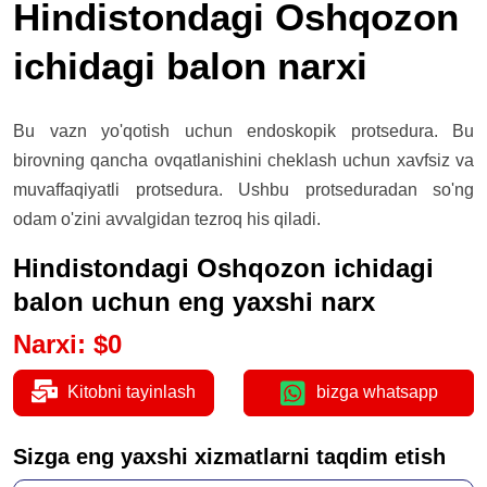
Hindistondagi Oshqozon
ichidagi balon narxi
Bu vazn yo'qotish uchun endoskopik protsedura. Bu
birovning qancha ovqatlanishini cheklash uchun xavfsiz va
muvaffaqiyatli protsedura. Ushbu protseduradan so'ng
odam o'zini avvalgidan tezroq his qiladi.
Hindistondagi Oshqozon ichidagi
balon uchun eng yaxshi narx
Narxi
:
$
0
Kitobni tayinlash
bizga whatsapp
Sizga eng yaxshi xizmatlarni taqdim etish