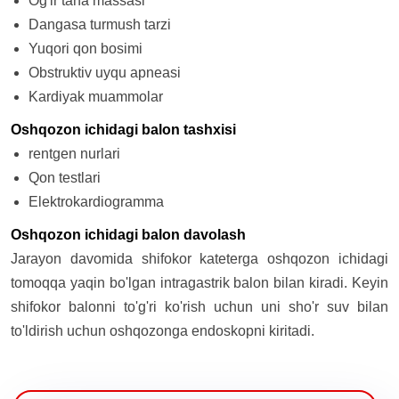
Og'ir tana massasi
Dangasa turmush tarzi
Yuqori qon bosimi
Obstruktiv uyqu apneasi
Kardiyak muammolar
Oshqozon ichidagi balon tashxisi
rentgen nurlari
Qon testlari
Elektrokardiogramma
Oshqozon ichidagi balon davolash
Jarayon davomida shifokor kateterga oshqozon ichidagi
tomoqqa yaqin bo'lgan intragastrik balon bilan kiradi. Keyin
shifokor balonni to'g'ri ko'rish uchun uni sho'r suv bilan
to'ldirish uchun oshqozonga endoskopni kiritadi.