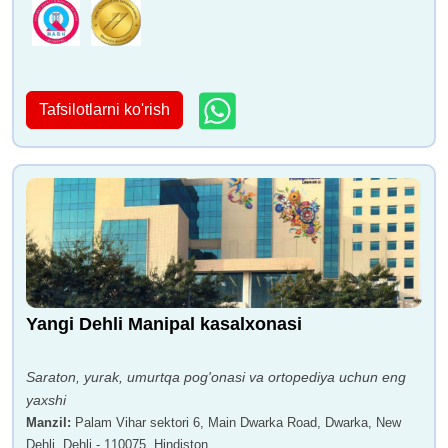
Tafsilotlarni ko'rish
Yangi Dehli Manipal kasalxonasi
Saraton, yurak, umurtqa pog'onasi va ortopediya uchun eng
yaxshi
Manzil
:
Palam Vihar sektori 6, Main Dwarka Road, Dwarka, New
Dehli, Dehli - 110075, Hindiston