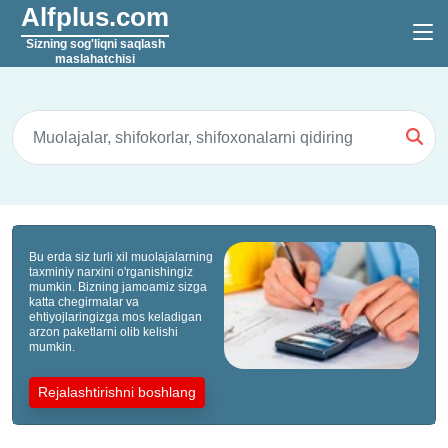
Alfplus.com
Sizning sog'liqni saqlash
maslahatchisi
Bu erda siz turli xil muolajalarning
taxminiy narxini o'rganishingiz
mumkin. Bizning jamoamiz sizga
katta chegirmalar va
ehtiyojlaringizga mos keladigan
arzon paketlarni olib kelishi
mumkin.
Rejalashtirishni boshlang