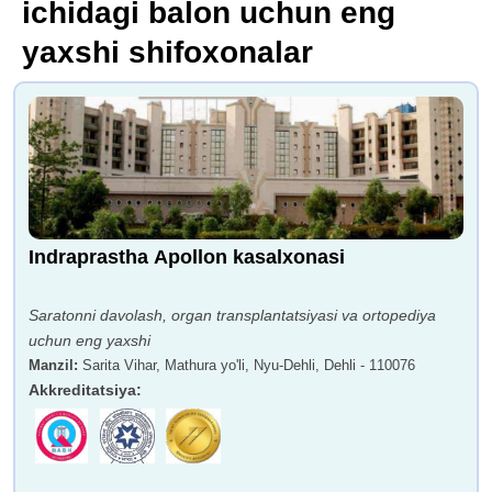
ichidagi balon uchun eng
yaxshi shifoxonalar
Indraprastha Apollon kasalxonasi
Saratonni davolash, organ transplantatsiyasi va ortopediya
uchun eng yaxshi
Manzil
:
Sarita Vihar, Mathura yo'li, Nyu-Dehli, Dehli - 110076
Akkreditatsiya
: