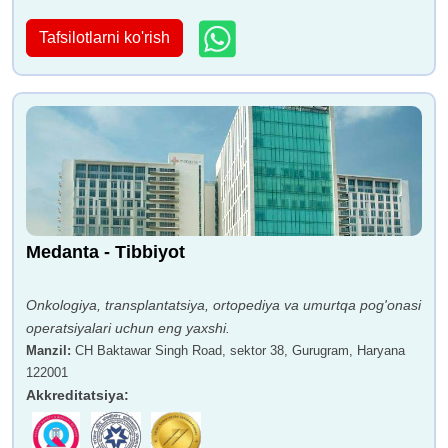
Tafsilotlarni ko'rish
Medanta - Tibbiyot
Onkologiya, transplantatsiya, ortopediya va umurtqa pog'onasi
operatsiyalari uchun eng yaxshi.
Manzil
:
CH Baktawar Singh Road, sektor 38, Gurugram, Haryana
122001
Akkreditatsiya
: