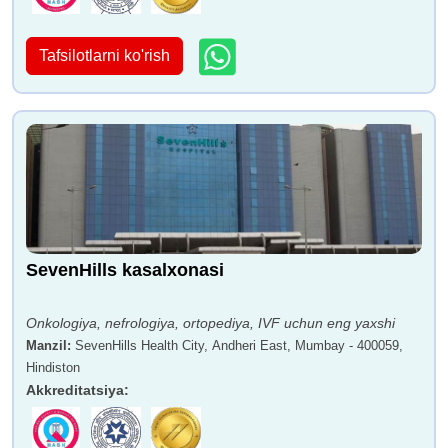
Tafsilotlarni ko'rish
SevenHills kasalxonasi
Onkologiya, nefrologiya, ortopediya, IVF uchun eng yaxshi
Manzil
:
SevenHills Health City, Andheri East, Mumbay - 400059,
Hindiston
Akkreditatsiya
: