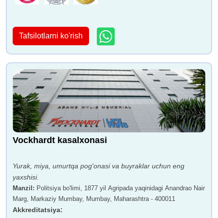
Tafsilotlarni ko'rish
Vockhardt kasalxonasi
Yurak, miya, umurtqa pog'onasi va buyraklar uchun eng
yaxshisi.
Manzil
:
Politsiya bo'limi, 1877 yil Agripada yaqinidagi Anandrao Nair
Marg, Markaziy Mumbay, Mumbay, Maharashtra - 400011
Akkreditatsiya
: