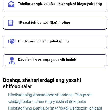
Tafsilotlaringiz va afzalliklaringizni bizga yuboring
48 soat ichida taklif(lar)ni oling
Hindistonda bizni qabul qiling
Davolanish va orqaga uchib ketish
Boshqa shaharlardagi eng yaxshi
shifoxonalar
Hindistonning Ahmadobod shahridagi Oshqozon
ichidagi balon uchun eng yaxshi shifoxonalar
Hindistonning Bangalor shahridagi Oshqozon ichidagi