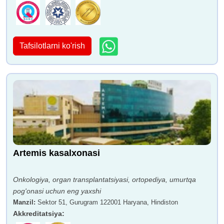
Tafsilotlarni ko'rish
Artemis kasalxonasi
Onkologiya, organ transplantatsiyasi, ortopediya, umurtqa
pog'onasi uchun eng yaxshi
Manzil
:
Sektor 51, Gurugram 122001 Haryana, Hindiston
Akkreditatsiya
: