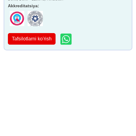
Akkreditatsiya
:
Tafsilotlarni ko'rish