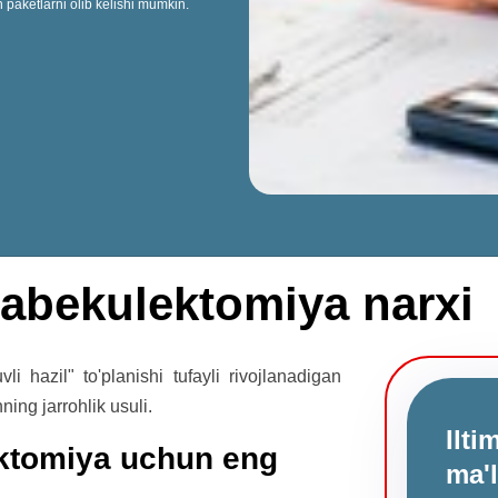
 paketlarni olib kelishi mumkin.
rabekulektomiya narxi
i hazil" to'planishi tufayli rivojlanadigan
ing jarrohlik usuli.
Ilt
ektomiya uchun eng
ma'