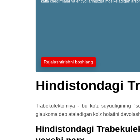
katta chegirmalar va ehtiyojlaringizga mos keladigan arzon
Rejalashtirishni boshlang
Hindistondagi T
Trabekulektomiya - bu ko'z suyuqligining "suvl
glaukoma deb ataladigan ko'z holatini davolashn
Hindistondagi Trabekul