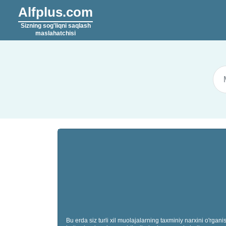
Alfplus.com
Sizning sog'liqni saqlash
maslahatchisi
Bu erda siz turli xil muolajalarning taxminiy narxini o'rg