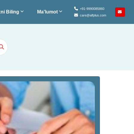
+91-9990085860
ni Biling
Ma'lumot
care@alfplus.com