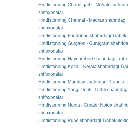
Hindistonning Chandigarh - Mohali shahrid
shifoxonalar
Hindistonning Chennai - Madras shahridagi
shifoxonalar
Hindistonning Faridobod shahridagi Trabeku
Hindistonning Gurgaon - Gurugram shahrida
shifoxonalar
Hindistonning Haydarobod shahridagi Trabe
Hindistonning Kochi - Kerala shahridagi Tr
shifoxonalar
Hindistonning Mumbay shahridagi Trabekule
Hindistonning Yangi Dehli - Dehli shahrida
shifoxonalar
Hindistonning Noida - Greater Noida shahri
shifoxonalar
Hindistonning Pune shahridagi Trabekulekt