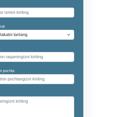
kat
*
*
on pochta
*