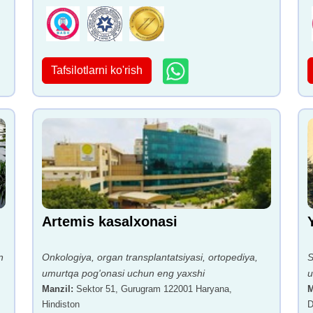
Tafsilotlarni ko'rish
Artemis kasalxonasi
n
Onkologiya, organ transplantatsiyasi, ortopediya,
S
umurtqa pog'onasi uchun eng yaxshi
u
Manzil
:
Sektor 51, Gurugram 122001 Haryana,
M
Hindiston
D