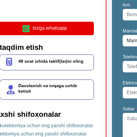
Ism
*
bizga whatsapp
Mamla
 taqdim etish
Telefon
48 soat ichida taklif(lar)ni oling
Elektr
Davolanish va orqaga uchib
ketish
Xabar
*
xshi shifoxonalar
ulektomiya uchun eng yaxshi shifoxonalar
ektomiya uchun eng yaxshi shifoxonalar