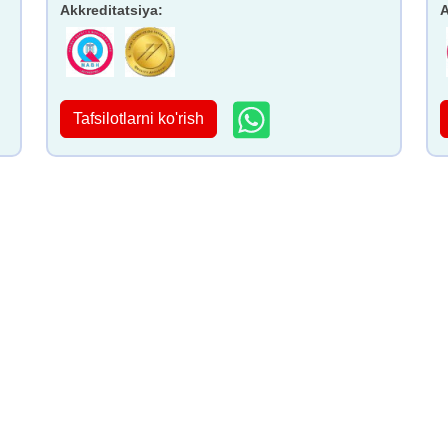
Akkreditatsiya
:
A
Tafsilotlarni ko'rish