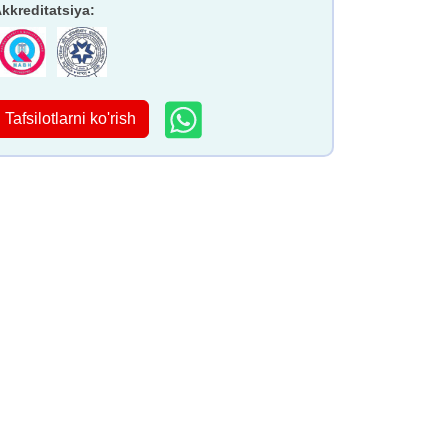
kkreditatsiya
:
Tafsilotlarni ko'rish