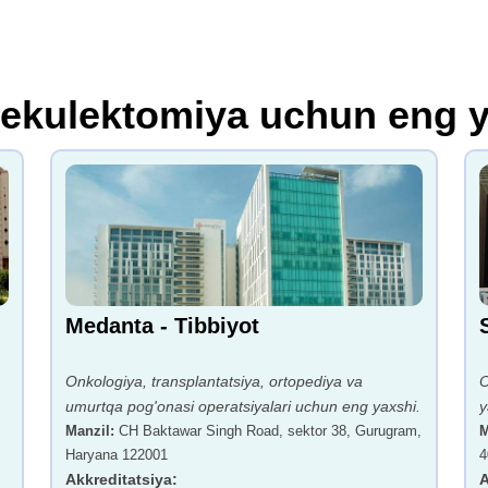
bekulektomiya uchun eng y
Medanta - Tibbiyot
Onkologiya, transplantatsiya, ortopediya va
O
umurtqa pog'onasi operatsiyalari uchun eng yaxshi.
y
Manzil
:
CH Baktawar Singh Road, sektor 38, Gurugram,
M
Haryana 122001
4
Akkreditatsiya
:
A