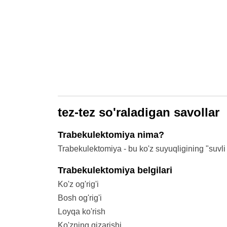
tez-tez so'raladigan savollar
Trabekulektomiya nima?
Trabekulektomiya - bu ko'z suyuqligining "suvli 
Trabekulektomiya belgilari
Ko'z og'rig'i
Bosh og'rig'i
Loyqa ko'rish
Ko'zning qizarishi