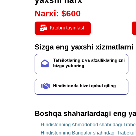
yaxshi narx
Narxi
:
$
600
Kitobni tayinlash
Sizga eng yaxshi xizmatlarni
Tafsilotlaringiz va afzalliklaringizni
bizga yuboring
Hindistonda bizni qabul qiling
Boshqa shaharlardagi eng ya
Hindistonning Ahmadobod shahridagi Trabek
Hindistonning Bangalor shahridagi Trabekul