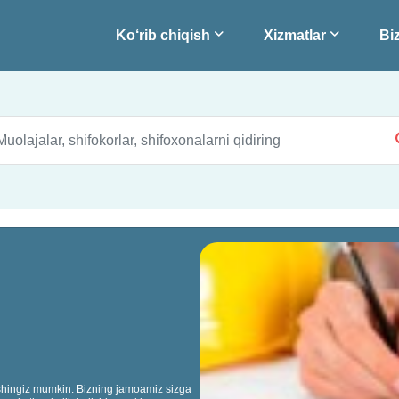
Ko‘rib chiqish
Xizmatlar
Biz
anishingiz mumkin. Bizning jamoamiz sizga