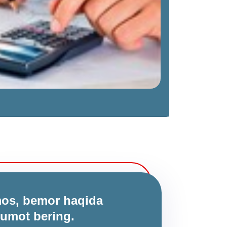
imos, bemor haqida
lumot bering.