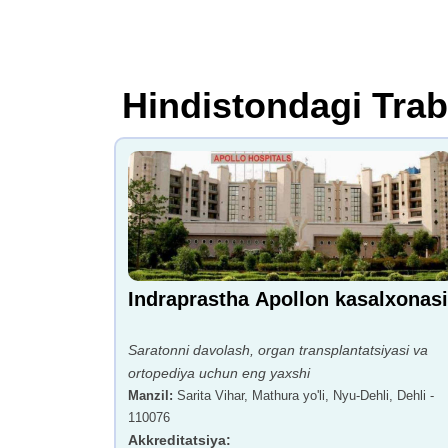
Hindistondagi Tra
Indraprastha Apollon kasalxonasi
Saratonni davolash, organ transplantatsiyasi va
ortopediya uchun eng yaxshi
Manzil
:
Sarita Vihar, Mathura yo'li, Nyu-Dehli, Dehli -
110076
Akkreditatsiya
: