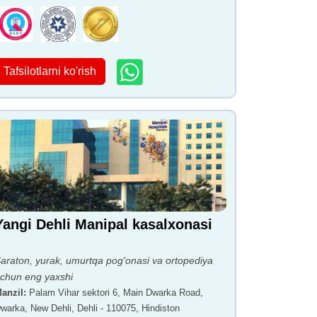
Tafsilotlarni ko'rish
Yangi Dehli Manipal kasalxonasi
araton, yurak, umurtqa pog'onasi va ortopediya
chun eng yaxshi
anzil
:
Palam Vihar sektori 6, Main Dwarka Road,
warka, New Dehli, Dehli - 110075, Hindiston