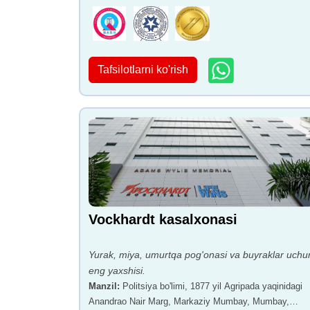
Tafsilotlarni ko'rish
Vockhardt kasalxonasi
Yurak, miya, umurtqa pog'onasi va buyraklar uchu
eng yaxshisi.
Manzil
:
Politsiya bo'limi, 1877 yil Agripada yaqinidagi
Anandrao Nair Marg, Markaziy Mumbay, Mumbay,