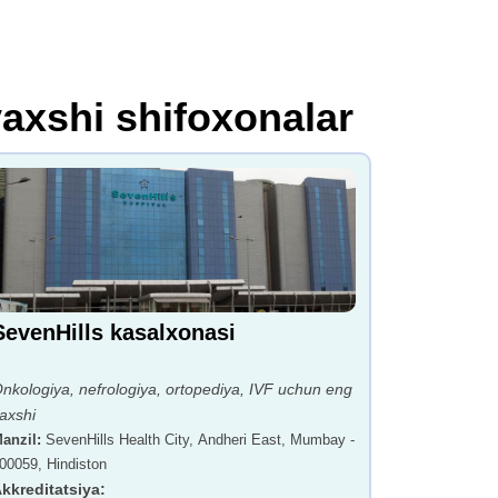
axshi shifoxonalar
SevenHills kasalxonasi
nkologiya, nefrologiya, ortopediya, IVF uchun eng
axshi
anzil
:
SevenHills Health City, Andheri East, Mumbay -
00059, Hindiston
kkreditatsiya
: