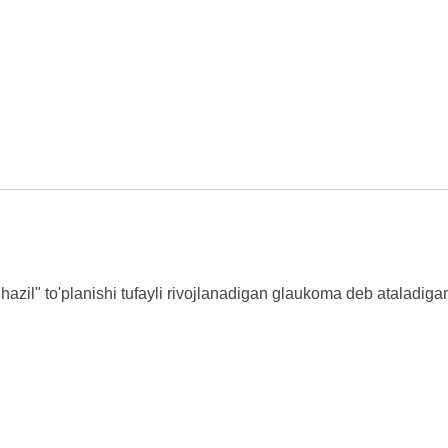
hazil" to'planishi tufayli rivojlanadigan glaukoma deb ataladigan