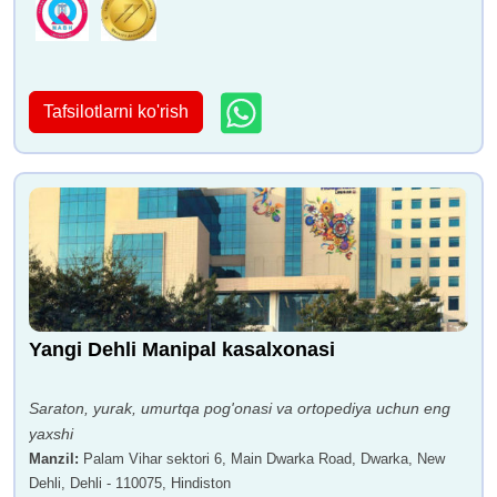
Tafsilotlarni ko'rish
Yangi Dehli Manipal kasalxonasi
Saraton, yurak, umurtqa pog'onasi va ortopediya uchun eng
yaxshi
Manzil
:
Palam Vihar sektori 6, Main Dwarka Road, Dwarka, New
Dehli, Dehli - 110075, Hindiston