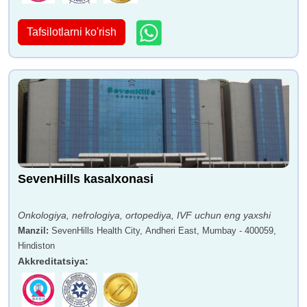
Tafsilotlarni ko'rish
SevenHills kasalxonasi
Onkologiya, nefrologiya, ortopediya, IVF uchun eng yaxshi
Manzil
:
SevenHills Health City, Andheri East, Mumbay - 400059,
Hindiston
Akkreditatsiya
: