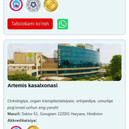
Tafsilotlarni ko'rish
Artemis kasalxonasi
Onkologiya, organ transplantatsiyasi, ortopediya, umurtqa
pog'onasi uchun eng yaxshi
Manzil
:
Sektor 51, Gurugram 122001 Haryana, Hindiston
Akkreditatsiya
: