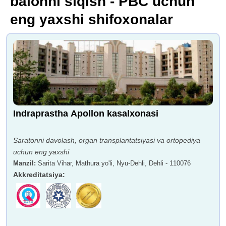
balonni siqish - PBC uchun
eng yaxshi shifoxonalar
Indraprastha Apollon kasalxonasi
Saratonni davolash, organ transplantatsiyasi va ortopediya
uchun eng yaxshi
Manzil
:
Sarita Vihar, Mathura yo'li, Nyu-Dehli, Dehli - 110076
Akkreditatsiya
: