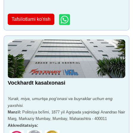
Tafsilotlarni ko'rish
Vockhardt kasalxonasi
Yurak, miya, umurtqa pog'onasi va buyraklar uchun eng
yaxshisi.
Manzil
:
Politsiya bo'limi, 1877 yil Agripada yaqinidagi Anandrao Nair
Marg, Markaziy Mumbay, Mumbay, Maharashtra - 400011
Akkreditatsiya
: