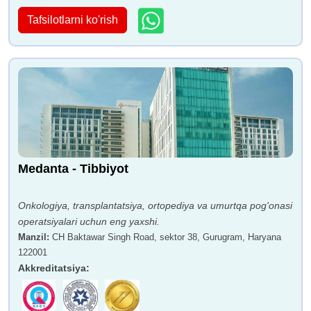
Tafsilotlarni ko'rish
Medanta - Tibbiyot
Onkologiya, transplantatsiya, ortopediya va umurtqa pog'onasi
operatsiyalari uchun eng yaxshi.
Manzil
:
CH Baktawar Singh Road, sektor 38, Gurugram, Haryana
122001
Akkreditatsiya
: