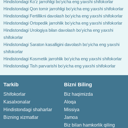
Hindistondagi Ko'z jarrohligi boʻyicha eng yaxshi shifokorlar
Hindistondagi Qon tomir jarrohligi boʻyicha eng yaxshi shifokorlar
Hindistondagi Fertillikni davolash boʻyicha eng yaxshi shifokorlar
Hindistondagi Ortopedik jarrohlik boʻyicha eng yaxshi shifokorlar
Hindistondagi Urologiya bilan davolash boʻyicha eng yaxshi
shifokorlar
Hindistondagi Saraton kasalligini davolash boʻyicha eng yaxshi
shifokorlar
Hindistondagi Kosmetik jarrohlik boʻyicha eng yaxshi shifokorlar
Hindistondagi Tish parvarishi boʻyicha eng yaxshi shifokorlar
Tarkib
Bizni Biling
Shifokorlar
Biz haqimizda
Kasalxonalar
Aloqa
Hindistondagi shaharlar
Missiya
Bizning xizmatlar
Jamoa
Biz bilan hamkorlik qiling