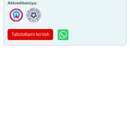
Akkreditatsiya
:
Tafsilotlarni ko'rish