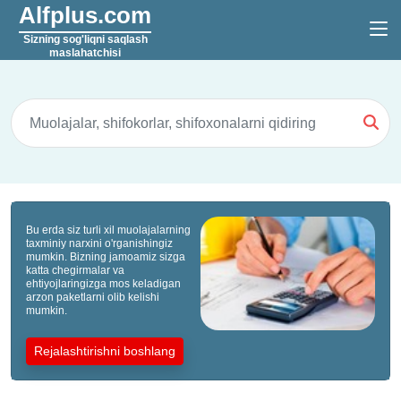
Alfplus.com
Sizning sog'liqni saqlash
maslahatchisi
Bu erda siz turli xil muolajalarning
taxminiy narxini o'rganishingiz
mumkin. Bizning jamoamiz sizga
katta chegirmalar va
ehtiyojlaringizga mos keladigan
arzon paketlarni olib kelishi
mumkin.
Rejalashtirishni boshlang