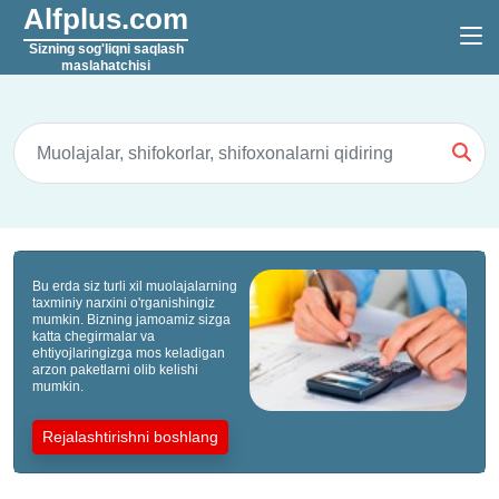
Alfplus.com
Sizning sog'liqni saqlash
maslahatchisi
Bu erda siz turli xil muolajalarning
taxminiy narxini o'rganishingiz
mumkin. Bizning jamoamiz sizga
katta chegirmalar va
ehtiyojlaringizga mos keladigan
arzon paketlarni olib kelishi
mumkin.
Rejalashtirishni boshlang