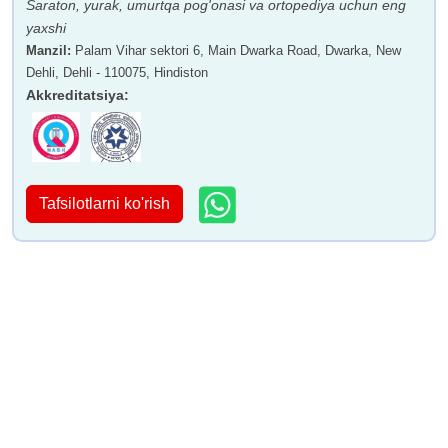
Saraton, yurak, umurtqa pog'onasi va ortopediya uchun eng
yaxshi
Manzil
:
Palam Vihar sektori 6, Main Dwarka Road, Dwarka, New
Dehli, Dehli - 110075, Hindiston
Akkreditatsiya
:
Tafsilotlarni ko'rish