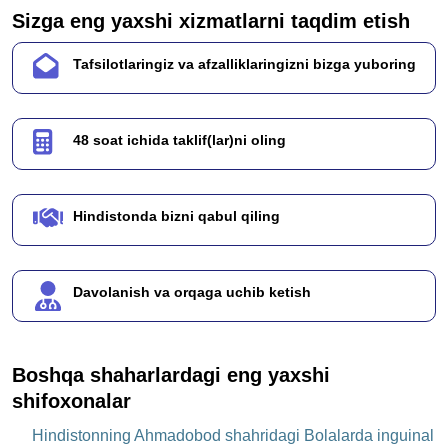
Sizga eng yaxshi xizmatlarni taqdim etish
Tafsilotlaringiz va afzalliklaringizni bizga yuboring
48 soat ichida taklif(lar)ni oling
Hindistonda bizni qabul qiling
Davolanish va orqaga uchib ketish
Boshqa shaharlardagi eng yaxshi
shifoxonalar
Hindistonning Ahmadobod shahridagi Bolalarda inguinal