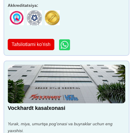
Akkreditatsiya
:
Tafsilotlarni ko'rish
Vockhardt kasalxonasi
Yurak, miya, umurtqa pog'onasi va buyraklar uchun eng
yaxshisi.