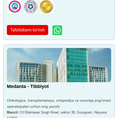
Tafsilotlarni ko'rish
Medanta - Tibbiyot
Onkologiya, transplantatsiya, ortopediya va umurtqa pog'onasi
operatsiyalari uchun eng yaxshi.
Manzil
:
CH Baktawar Singh Road, sektor 38, Gurugram, Haryana