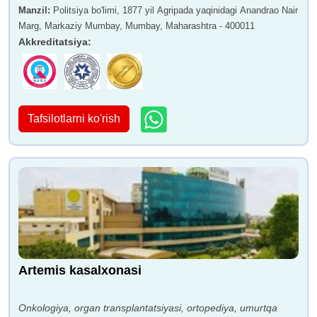
Manzil
:
Politsiya bo'limi, 1877 yil Agripada yaqinidagi Anandrao Nair
Marg, Markaziy Mumbay, Mumbay, Maharashtra - 400011
Akkreditatsiya
:
Tafsilotlarni ko'rish
Artemis kasalxonasi
Onkologiya, organ transplantatsiyasi, ortopediya, umurtqa