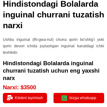
Hindistondagi Bolalarda
inguinal churrani tuzatish
narxi
Ushbu inguinal (IN-gwa-nul) churra qorin bo'shlig'i yoki
qorin devori ichida joylashgan inguinal kanaldagi ichki
teshikdir.
Hindistondagi Bolalarda inguinal
churrani tuzatish uchun eng yaxshi
narx
Narxi
:
$
3500
Kitobni tayinlash
bizga whatsapp