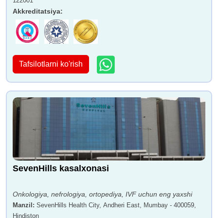
122001
Akkreditatsiya
:
Tafsilotlarni ko'rish
SevenHills kasalxonasi
Onkologiya, nefrologiya, ortopediya, IVF uchun eng yaxshi
Manzil
:
SevenHills Health City, Andheri East, Mumbay - 400059,
Hindiston