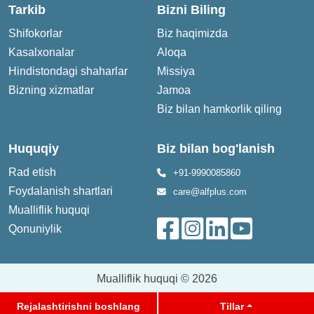
Tarkib
Bizni Biling
Shifokorlar
Biz haqimizda
Kasalxonalar
Aloqa
Hindistondagi shaharlar
Missiya
Bizning xizmatlar
Jamoa
Biz bilan hamkorlik qiling
Huquqiy
Biz bilan bog'lanish
Rad etish
+91-9990085860
Foydalanish shartlari
care@alfplus.com
Mualliflik huquqi
Qonuniylik
Mualliflik huquqi © 2026
Rejalashtirishni boshlang
Tillar