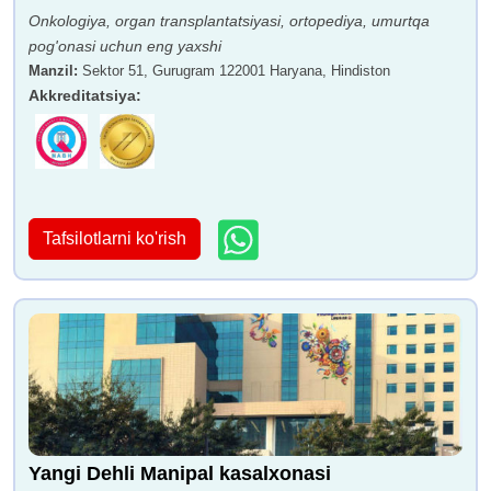
Onkologiya, organ transplantatsiyasi, ortopediya, umurtqa
pog'onasi uchun eng yaxshi
Manzil
:
Sektor 51, Gurugram 122001 Haryana, Hindiston
Akkreditatsiya
:
Tafsilotlarni ko'rish
Yangi Dehli Manipal kasalxonasi