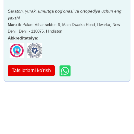
Saraton, yurak, umurtqa pog'onasi va ortopediya uchun eng
yaxshi
Manzil
:
Palam Vihar sektori 6, Main Dwarka Road, Dwarka, New
Dehli, Dehli - 110075, Hindiston
Akkreditatsiya
:
Tafsilotlarni ko'rish