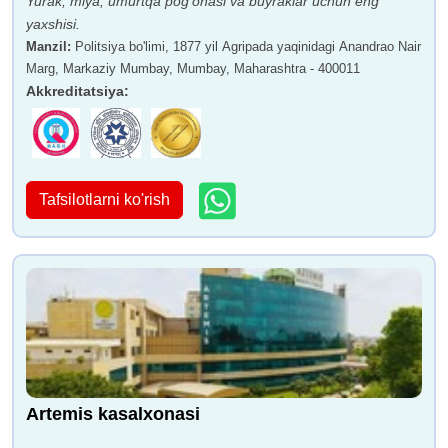
Yurak, miya, umurtqa pog'onasi va buyraklar uchun eng
yaxshisi.
Manzil
:
Politsiya bo'limi, 1877 yil Agripada yaqinidagi Anandrao Nair
Marg, Markaziy Mumbay, Mumbay, Maharashtra - 400011
Akkreditatsiya
:
Tafsilotlarni ko'rish
Artemis kasalxonasi