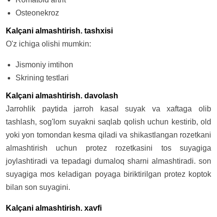
Osteonekroz
Kalçani almashtirish. tashxisi
O'z ichiga olishi mumkin:
Jismoniy imtihon
Skrining testlari
Kalçani almashtirish. davolash
Jarrohlik paytida jarroh kasal suyak va xaftaga olib
tashlash, sog'lom suyakni saqlab qolish uchun kestirib, old
yoki yon tomondan kesma qiladi va shikastlangan rozetkani
almashtirish uchun protez rozetkasini tos suyagiga
joylashtiradi va tepadagi dumaloq sharni almashtiradi. son
suyagiga mos keladigan poyaga biriktirilgan protez koptok
bilan son suyagini.
Kalçani almashtirish. xavfi