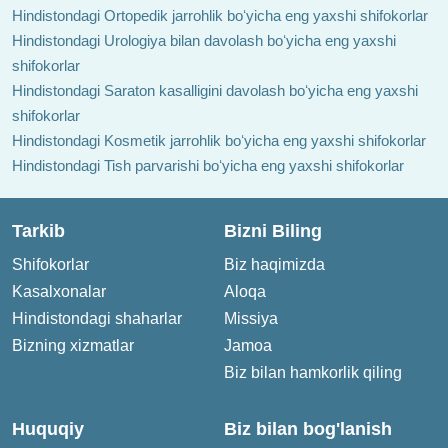
Hindistondagi Ortopedik jarrohlik boʻyicha eng yaxshi shifokorlar
Hindistondagi Urologiya bilan davolash boʻyicha eng yaxshi
shifokorlar
Hindistondagi Saraton kasalligini davolash boʻyicha eng yaxshi
shifokorlar
Hindistondagi Kosmetik jarrohlik boʻyicha eng yaxshi shifokorlar
Hindistondagi Tish parvarishi boʻyicha eng yaxshi shifokorlar
Tarkib
Bizni Biling
Shifokorlar
Biz haqimizda
Kasalxonalar
Aloqa
Hindistondagi shaharlar
Missiya
Bizning xizmatlar
Jamoa
Biz bilan hamkorlik qiling
Huquqiy
Biz bilan bog'lanish