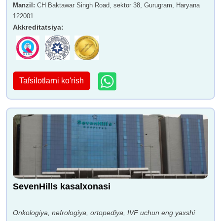
Manzil
:
CH Baktawar Singh Road, sektor 38, Gurugram, Haryana
122001
Akkreditatsiya
:
Tafsilotlarni ko'rish
SevenHills kasalxonasi
Onkologiya, nefrologiya, ortopediya, IVF uchun eng yaxshi