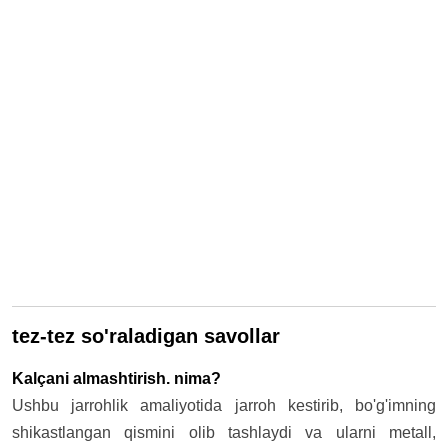
tez-tez so'raladigan savollar
Kalçani almashtirish. nima?
Ushbu jarrohlik amaliyotida jarroh kestirib, bo'g'imning
shikastlangan qismini olib tashlaydi va ularni metall,