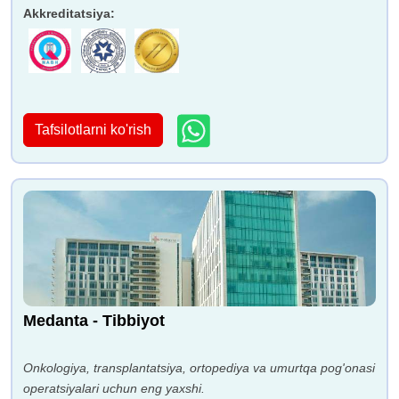
Akkreditatsiya
:
Tafsilotlarni ko'rish
Medanta - Tibbiyot
Onkologiya, transplantatsiya, ortopediya va umurtqa pog'onasi
operatsiyalari uchun eng yaxshi.