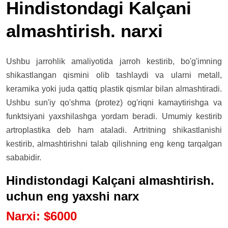
Hindistondagi Kalçani
almashtirish. narxi
Ushbu jarrohlik amaliyotida jarroh kestirib, bo'g'imning
shikastlangan qismini olib tashlaydi va ularni metall,
keramika yoki juda qattiq plastik qismlar bilan almashtiradi.
Ushbu sun'iy qo'shma (protez) og'riqni kamaytirishga va
funktsiyani yaxshilashga yordam beradi. Umumiy kestirib
artroplastika deb ham ataladi. Artritning shikastlanishi
kestirib, almashtirishni talab qilishning eng keng tarqalgan
sababidir.
Hindistondagi Kalçani almashtirish.
uchun eng yaxshi narx
Narxi
:
$
6000