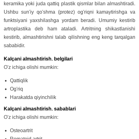
keramika yoki juda qattiq plastik qismlar bilan almashtiradi.
Ushbu sun'iy qo'shma (protez) og'riqni kamaytirishga va
funktsiyani yaxshilashga yordam beradi. Umumiy kestirib
artroplastika deb ham ataladi. Artritning shikastlanishi
kestirib, almashtirishni talab qilishning eng keng tarqalgan
sababidir.
Kalçani almashtirish. belgilari
O'z ichiga olishi mumkin:
Qattiqlik
Og'riq
Harakatda qiyinchilik
Kalçani almashtirish. sabablari
O'z ichiga olishi mumkin:
Osteoartrit
Romatoid artrit