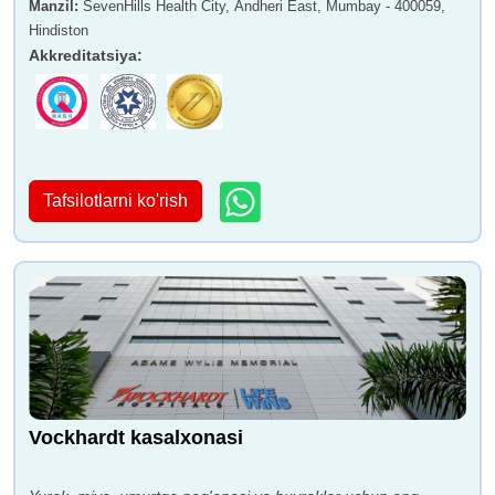
Manzil
:
SevenHills Health City, Andheri East, Mumbay - 400059,
Hindiston
Akkreditatsiya
:
Tafsilotlarni ko'rish
Vockhardt kasalxonasi