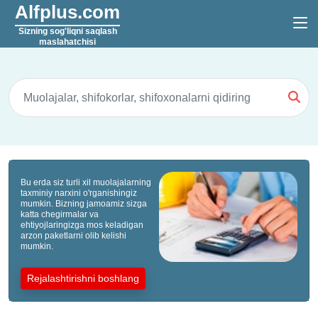
Alfplus.com
Sizning sog'liqni saqlash
maslahatchisi
Bu erda siz turli xil muolajalarning
taxminiy narxini o'rganishingiz
mumkin. Bizning jamoamiz sizga
katta chegirmalar va
ehtiyojlaringizga mos keladigan
arzon paketlarni olib kelishi
mumkin.
Rejalashtirishni boshlang