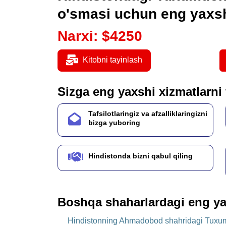
o'smasi uchun eng yaxsh
Narxi
:
$
4250
Kitobni tayinlash
Sizga eng yaxshi xizmatlarni
Tafsilotlaringiz va afzalliklaringizni
bizga yuboring
Hindistonda bizni qabul qiling
Boshqa shaharlardagi eng ya
Hindistonning Ahmadobod shahridagi Tuxumd