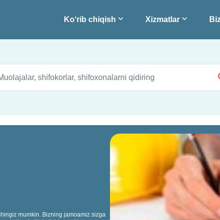
Ko‘rib chiqish
Xizmatlar
Biz
anishingiz mumkin. Bizning jamoamiz sizga