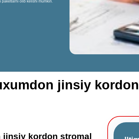
 paketlarni olib kelishi mumkin.
uxumdon jinsiy kordon
jinsiy kordon stromal