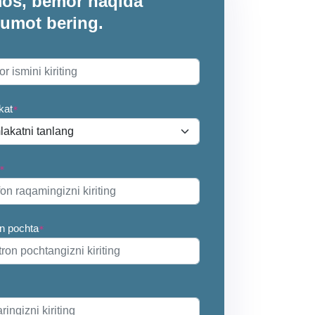
imos, bemor haqida
lumot bering.
kat
*
*
on pochta
*