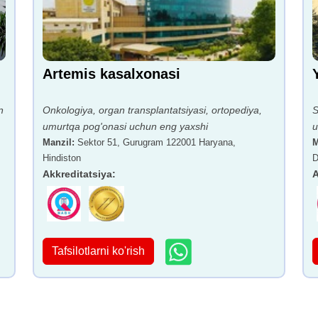
Artemis kasalxonasi
n
Onkologiya, organ transplantatsiyasi, ortopediya,
S
umurtqa pog'onasi uchun eng yaxshi
u
Manzil
:
Sektor 51, Gurugram 122001 Haryana,
M
Hindiston
D
Akkreditatsiya
:
A
Tafsilotlarni ko'rish