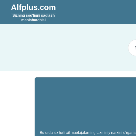
Alfplus.com
Sizning sog'liqni saqlash
maslahatchisi
Bu erda siz turli xil muolajalarning taxminiy narxini o'rg