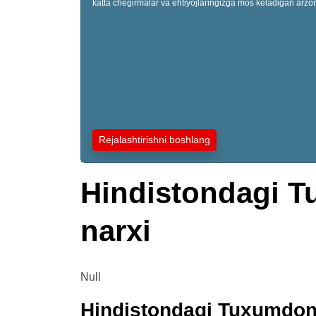
katta chegirmalar va ehtiyojlaringizga mos keladigan arzon
Rejalashtirishni boshlang
Hindistondagi T
narxi
Null
Hindistondagi Tuxumdon 