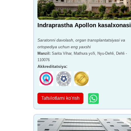
Indraprastha Apollon kasalxonasi
Saratonni davolash, organ transplantatsiyasi va
ortopediya uchun eng yaxshi
Manzil
:
Sarita Vihar, Mathura yo'li, Nyu-Dehli, Dehli -
110076
Akkreditatsiya
:
Tafsilotlarni ko'rish