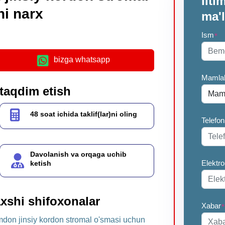
Ilt
i narx
ma'
Ism
*
bizga whatsapp
Mamla
 taqdim etish
48 soat ichida taklif(lar)ni oling
Telefon
Davolanish va orqaga uchib
Elektr
ketish
xshi shifoxonalar
Xabar
*
on jinsiy kordon stromal o'smasi uchun