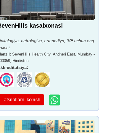
SevenHills kasalxonasi
nkologiya, nefrologiya, ortopediya, IVF uchun eng
axshi
anzil
:
SevenHills Health City, Andheri East, Mumbay -
00059, Hindiston
kkreditatsiya
:
Tafsilotlarni ko'rish