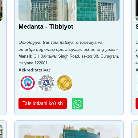
Medanta - Tibbiyot
Onkologiya, transplantatsiya, ortopediya va
O
umurtqa pog'onasi operatsiyalari uchun eng yaxshi.
y
Manzil
:
CH Baktawar Singh Road, sektor 38, Gurugram,
M
Haryana 122001
4
Akkreditatsiya
:
A
Tafsilotlarni ko'rish