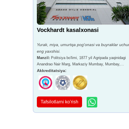
Vockhardt kasalxonasi
Yurak, miya, umurtqa pog'onasi va buyraklar uchu
eng yaxshisi.
Manzil
:
Politsiya bo'limi, 1877 yil Agripada yaqinidagi
Anandrao Nair Marg, Markaziy Mumbay, Mumbay,
Maharashtra - 400011
Akkreditatsiya
:
Tafsilotlarni ko'rish