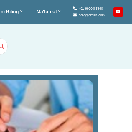
+91-9990085860
ni Biling
Ma'lumot
care@alfplus.com