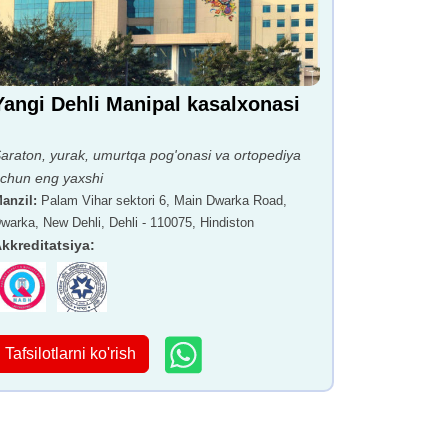
Yangi Dehli Manipal kasalxonasi
araton, yurak, umurtqa pog'onasi va ortopediya
chun eng yaxshi
anzil
:
Palam Vihar sektori 6, Main Dwarka Road,
warka, New Dehli, Dehli - 110075, Hindiston
kkreditatsiya
:
Tafsilotlarni ko'rish