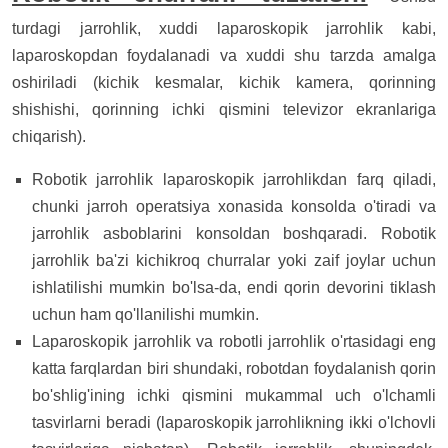
turdagi jarrohlik, xuddi laparoskopik jarrohlik kabi,
laparoskopdan foydalanadi va xuddi shu tarzda amalga
oshiriladi (kichik kesmalar, kichik kamera, qorinning
shishishi, qorinning ichki qismini televizor ekranlariga
chiqarish).
Robotik jarrohlik laparoskopik jarrohlikdan farq qiladi,
chunki jarroh operatsiya xonasida konsolda o'tiradi va
jarrohlik asboblarini konsoldan boshqaradi. Robotik
jarrohlik ba'zi kichikroq churralar yoki zaif joylar uchun
ishlatilishi mumkin bo'lsa-da, endi qorin devorini tiklash
uchun ham qo'llanilishi mumkin.
Laparoskopik jarrohlik va robotli jarrohlik o'rtasidagi eng
katta farqlardan biri shundaki, robotdan foydalanish qorin
bo'shlig'ining ichki qismini mukammal uch o'lchamli
tasvirlarni beradi (laparoskopik jarrohlikning ikki o'lchovli