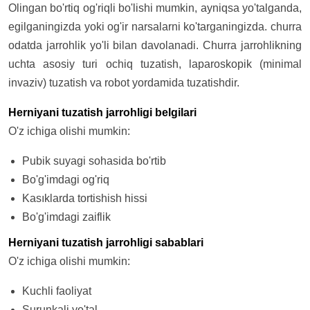
Olingan bo'rtiq og'riqli bo'lishi mumkin, ayniqsa yo'talganda,
egilganingizda yoki og'ir narsalarni ko'targaningizda. churra
odatda jarrohlik yo'li bilan davolanadi. Churra jarrohlikning
uchta asosiy turi ochiq tuzatish, laparoskopik (minimal
invaziv) tuzatish va robot yordamida tuzatishdir.
Herniyani tuzatish jarrohligi belgilari
O'z ichiga olishi mumkin:
Pubik suyagi sohasida bo'rtib
Bo'g'imdagi og'riq
Kasıklarda tortishish hissi
Bo'g'imdagi zaiflik
Herniyani tuzatish jarrohligi sabablari
O'z ichiga olishi mumkin:
Kuchli faoliyat
Surunkali yo'tal