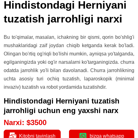
Hindistondagi Herniyani
tuzatish jarrohligi narxi
Bu to'qimalar, masalan, ichakning bir qismi, qorin bo'shlig'i
mushaklaridagi zaif joydan chiqib ketganda kerak bo'ladi.
Olingan bo'rtiq og'riqli bo'lishi mumkin, ayniqsa yo'talganda,
egilganingizda yoki og'ir narsalarni ko'targaningizda. churra
odatda jarrohlik yo'li bilan davolanadi. Churra jarrohlikning
uchta asosiy turi ochiq tuzatish, laparoskopik (minimal
invaziv) tuzatish va robot yordamida tuzatishdir.
Hindistondagi Herniyani tuzatish
jarrohligi uchun eng yaxshi narx
Narxi
:
$
3500
Kitobni tayinlash
bizga whatsapp