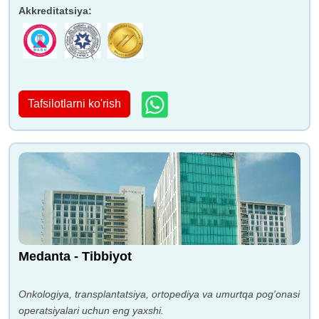
Akkreditatsiya
:
Tafsilotlarni ko'rish
Medanta - Tibbiyot
Onkologiya, transplantatsiya, ortopediya va umurtqa pog'onasi
operatsiyalari uchun eng yaxshi.