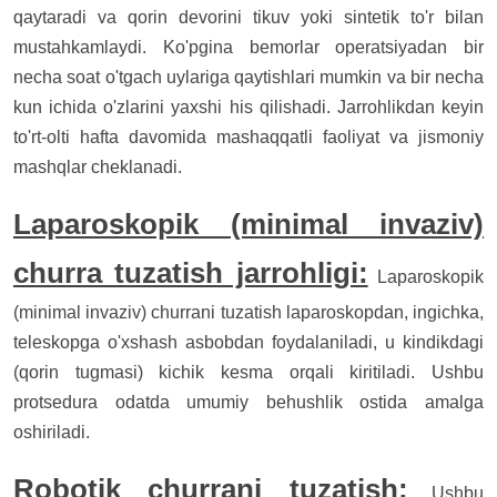
qaytaradi va qorin devorini tikuv yoki sintetik to'r bilan
mustahkamlaydi. Ko'pgina bemorlar operatsiyadan bir
necha soat o'tgach uylariga qaytishlari mumkin va bir necha
kun ichida o'zlarini yaxshi his qilishadi. Jarrohlikdan keyin
to'rt-olti hafta davomida mashaqqatli faoliyat va jismoniy
mashqlar cheklanadi.
Laparoskopik (minimal invaziv)
churra tuzatish jarrohligi:
Laparoskopik
(minimal invaziv) churrani tuzatish laparoskopdan, ingichka,
teleskopga o'xshash asbobdan foydalaniladi, u kindikdagi
(qorin tugmasi) kichik kesma orqali kiritiladi. Ushbu
protsedura odatda umumiy behushlik ostida amalga
oshiriladi.
Robotik churrani tuzatish:
Ushbu