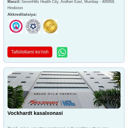
Manzil
:
SevenHills Health City, Andheri East, Mumbay - 400059,
Hindiston
Akkreditatsiya
:
Tafsilotlarni ko'rish
Vockhardt kasalxonasi