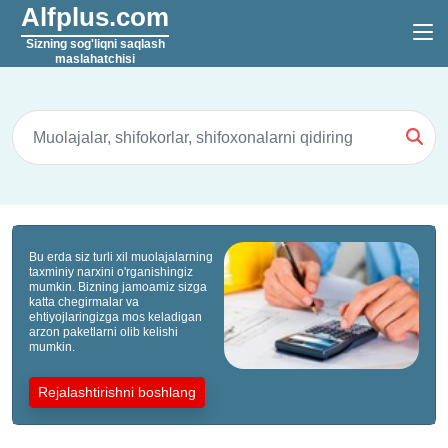
Alfplus.com
Sizning sog'liqni saqlash
maslahatchisi
Bu erda siz turli xil muolajalarning
taxminiy narxini o'rganishingiz
mumkin. Bizning jamoamiz sizga
katta chegirmalar va
ehtiyojlaringizga mos keladigan
arzon paketlarni olib kelishi
mumkin.
Rejalashtirishni boshlang