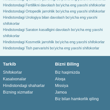
Hindistondagi Fertillikni davolash boʻyicha eng yaxshi shifokorlar
Hindistondagi Ortopedik jarrohlik boʻyicha eng yaxshi shifokorlar
Hindistondagi Urologiya bilan davolash boʻyicha eng yaxshi
shifokorlar
Hindistondagi Saraton kasalligini davolash boʻyicha eng yaxshi
shifokorlar
Hindistondagi Kosmetik jarrohlik boʻyicha eng yaxshi shifokorlar
Hindistondagi Tish parvarishi boʻyicha eng yaxshi shifokorlar
Tarkib
Bizni Biling
Shifokorlar
Biz haqimizda
Kasalxonalar
Aloqa
Hindistondagi shaharlar
Missiya
Bizning xizmatlar
Jamoa
Biz bilan hamkorlik qiling