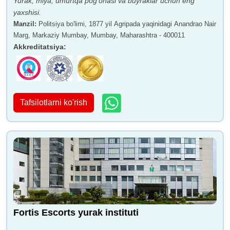
Yurak, miya, umurtqa pog'onasi va buyraklar uchun eng
yaxshisi.
Manzil
:
Politsiya bo'limi, 1877 yil Agripada yaqinidagi Anandrao Nair
Marg, Markaziy Mumbay, Mumbay, Maharashtra - 400011
Akkreditatsiya
:
Tafsilotlarni ko'rish
Fortis Escorts yurak instituti