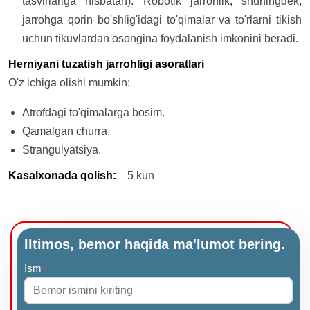
tasvirlariga nisbatan). Robotik jarrohlik, shuningdek,
jarrohga qorin bo'shlig'idagi to'qimalar va to'rlarni tikish
uchun tikuvlardan osongina foydalanish imkonini beradi.
Herniyani tuzatish jarrohligi asoratlari
O'z ichiga olishi mumkin:
Atrofdagi to'qimalarga bosim.
Qamalgan churra.
Strangulyatsiya.
Kasalxonada qolish
:
5 kun
Iltimos, bemor haqida ma'lumot bering.
Ism
*