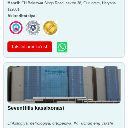
Manzil
:
CH Baktawar Singh Road, sektor 38, Gurugram, Haryana
122001
Akkreditatsiya
:
Tafsilotlarni ko'rish
SevenHills kasalxonasi
Onkologiya, nefrologiya, ortopediya, IVF uchun eng yaxshi