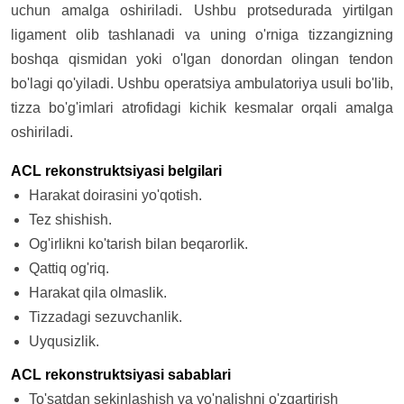
uchun amalga oshiriladi. Ushbu protsedurada yirtilgan
ligament olib tashlanadi va uning o'rniga tizzangizning
boshqa qismidan yoki o'lgan donordan olingan tendon
bo'lagi qo'yiladi. Ushbu operatsiya ambulatoriya usuli bo'lib,
tizza bo'g'imlari atrofidagi kichik kesmalar orqali amalga
oshiriladi.
ACL rekonstruktsiyasi belgilari
Harakat doirasini yo'qotish.
Tez shishish.
Og'irlikni ko'tarish bilan beqarorlik.
Qattiq og'riq.
Harakat qila olmaslik.
Tizzadagi sezuvchanlik.
Uyqusizlik.
ACL rekonstruktsiyasi sabablari
To'satdan sekinlashish va yo'nalishni o'zgartirish