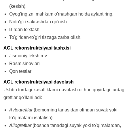
(kesish).
Oyog'ingizni mahkam o'rnashgan holda aylantiring.
Noto'g'ri sakrashdan qo'nish.
Birdan to'xtash.
To'g'ridan-to'g'ri tizzaga zarba olish.
ACL rekonstruktsiyasi tashxisi
Jismoniy tekshiruv.
Rasm sinovlari
Qon testlari
ACL rekonstruktsiyasi davolash
Ushbu turdagi kasalliklarni davolash uchun quyidagi turdagi
greftlar qo'llaniladi:
Avtogreftlar
(bemorning tanasidan olingan suyak yoki
to'qimalarni ishlatish).
Allogreftlar
(boshqa tanadagi suyak yoki to'qimalardan,