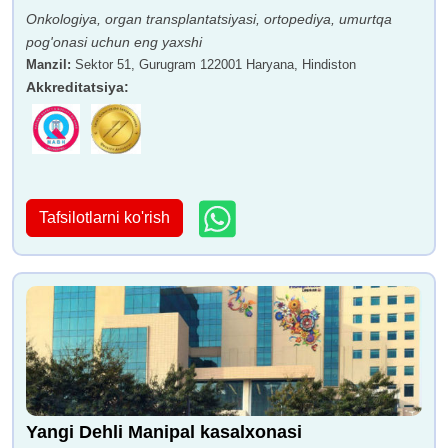
Onkologiya, organ transplantatsiyasi, ortopediya, umurtqa
pog'onasi uchun eng yaxshi
Manzil
:
Sektor 51, Gurugram 122001 Haryana, Hindiston
Akkreditatsiya
:
Tafsilotlarni ko'rish
Yangi Dehli Manipal kasalxonasi