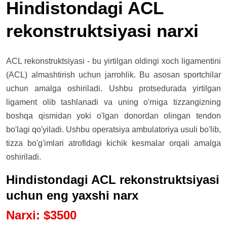
Hindistondagi ACL
rekonstruktsiyasi narxi
ACL rekonstruktsiyasi - bu yirtilgan oldingi xoch ligamentini
(ACL) almashtirish uchun jarrohlik. Bu asosan sportchilar
uchun amalga oshiriladi. Ushbu protsedurada yirtilgan
ligament olib tashlanadi va uning o'rniga tizzangizning
boshqa qismidan yoki o'lgan donordan olingan tendon
bo'lagi qo'yiladi. Ushbu operatsiya ambulatoriya usuli bo'lib,
tizza bo'g'imlari atrofidagi kichik kesmalar orqali amalga
oshiriladi.
Hindistondagi ACL rekonstruktsiyasi
uchun eng yaxshi narx
Narxi
:
$
3500