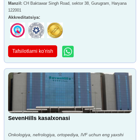
Manzil
:
CH Baktawar Singh Road, sektor 38, Gurugram, Haryana
122001
Akkreditatsiya
:
Tafsilotlarni ko'rish
SevenHills kasalxonasi
Onkologiya, nefrologiya, ortopediya, IVF uchun eng yaxshi