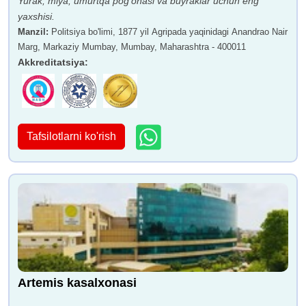
Yurak, miya, umurtqa pog'onasi va buyraklar uchun eng
yaxshisi.
Manzil
:
Politsiya bo'limi, 1877 yil Agripada yaqinidagi Anandrao Nair
Marg, Markaziy Mumbay, Mumbay, Maharashtra - 400011
Akkreditatsiya
:
Tafsilotlarni ko'rish
Artemis kasalxonasi