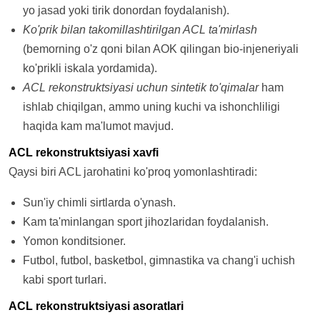
yo jasad yoki tirik donordan foydalanish).
Ko'prik bilan takomillashtirilgan ACL ta'mirlash
(bemorning o'z qoni bilan AOK qilingan bio-injeneriyali
ko'prikli iskala yordamida).
ACL rekonstruktsiyasi uchun sintetik to'qimalar
ham
ishlab chiqilgan, ammo uning kuchi va ishonchliligi
haqida kam ma'lumot mavjud.
ACL rekonstruktsiyasi xavfi
Qaysi biri ACL jarohatini ko'proq yomonlashtiradi:
Sun'iy chimli sirtlarda o'ynash.
Kam ta'minlangan sport jihozlaridan foydalanish.
Yomon konditsioner.
Futbol, futbol, basketbol, gimnastika va chang'i uchish
kabi sport turlari.
ACL rekonstruktsiyasi asoratlari