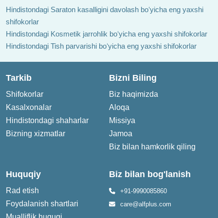
Hindistondagi Saraton kasalligini davolash boʻyicha eng yaxshi
shifokorlar
Hindistondagi Kosmetik jarrohlik boʻyicha eng yaxshi shifokorlar
Hindistondagi Tish parvarishi boʻyicha eng yaxshi shifokorlar
Tarkib
Bizni Biling
Shifokorlar
Biz haqimizda
Kasalxonalar
Aloqa
Hindistondagi shaharlar
Missiya
Bizning xizmatlar
Jamoa
Biz bilan hamkorlik qiling
Huquqiy
Biz bilan bog'lanish
Rad etish
+91-9990085860
Foydalanish shartlari
care@alfplus.com
Mualliflik huquqi