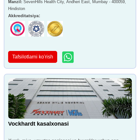
Manzil
:
SevenHills Health City, Andheri East, Mumbay - 400059,
Hindiston
Akkreditatsiya
:
Tafsilotlarni ko'rish
Vockhardt kasalxonasi