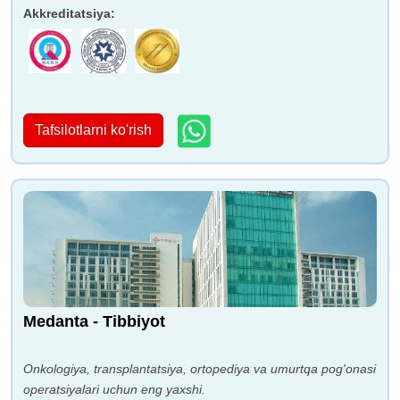
Akkreditatsiya
:
Tafsilotlarni ko'rish
Medanta - Tibbiyot
Onkologiya, transplantatsiya, ortopediya va umurtqa pog'onasi
operatsiyalari uchun eng yaxshi.