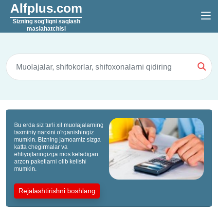
Alfplus.com
Sizning sog'liqni saqlash
maslahatchisi
Bu erda siz turli xil muolajalarning
taxminiy narxini o'rganishingiz
mumkin. Bizning jamoamiz sizga
katta chegirmalar va
ehtiyojlaringizga mos keladigan
arzon paketlarni olib kelishi
mumkin.
Rejalashtirishni boshlang