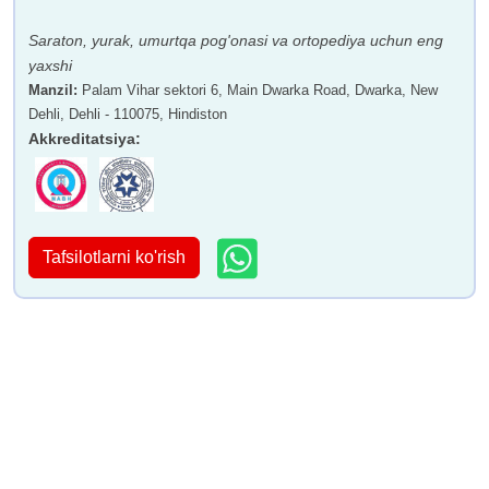
Saraton, yurak, umurtqa pog'onasi va ortopediya uchun eng
yaxshi
Manzil
:
Palam Vihar sektori 6, Main Dwarka Road, Dwarka, New
Dehli, Dehli - 110075, Hindiston
Akkreditatsiya
:
Tafsilotlarni ko'rish