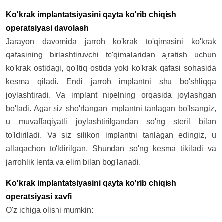
Ko'krak implantatsiyasini qayta ko'rib chiqish
operatsiyasi davolash
Jarayon davomida jarroh ko'krak to'qimasini ko'krak
qafasining birlashtiruvchi to'qimalaridan ajratish uchun
ko'krak ostidagi, qo'ltiq ostida yoki ko'krak qafasi sohasida
kesma qiladi. Endi jarroh implantni shu bo'shliqqa
joylashtiradi. Va implant nipelning orqasida joylashgan
bo'ladi. Agar siz sho'rlangan implantni tanlagan bo'lsangiz,
u muvaffaqiyatli joylashtirilgandan so'ng steril bilan
to'ldiriladi. Va siz silikon implantni tanlagan edingiz, u
allaqachon to'ldirilgan. Shundan so'ng kesma tikiladi va
jarrohlik lenta va elim bilan bog'lanadi.
Ko'krak implantatsiyasini qayta ko'rib chiqish
operatsiyasi xavfi
O'z ichiga olishi mumkin: