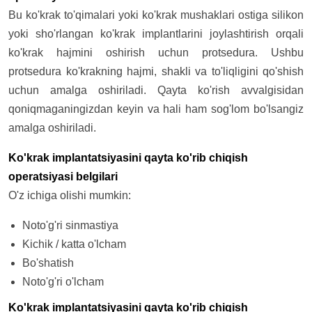
Bu ko'krak to'qimalari yoki ko'krak mushaklari ostiga silikon
yoki sho'rlangan ko'krak implantlarini joylashtirish orqali
ko'krak hajmini oshirish uchun protsedura. Ushbu
protsedura ko'krakning hajmi, shakli va to'liqligini qo'shish
uchun amalga oshiriladi. Qayta ko'rish avvalgisidan
qoniqmaganingizdan keyin va hali ham sog'lom bo'lsangiz
amalga oshiriladi.
Ko'krak implantatsiyasini qayta ko'rib chiqish
operatsiyasi belgilari
O'z ichiga olishi mumkin:
Noto'g'ri sinmastiya
Kichik / katta o'lcham
Bo'shatish
Noto'g'ri o'lcham
Ko'krak implantatsiyasini qayta ko'rib chiqish