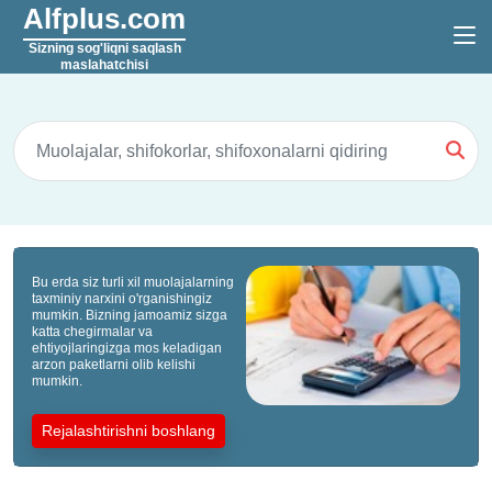
Alfplus.com
Sizning sog'liqni saqlash
maslahatchisi
Bu erda siz turli xil muolajalarning
taxminiy narxini o'rganishingiz
mumkin. Bizning jamoamiz sizga
katta chegirmalar va
ehtiyojlaringizga mos keladigan
arzon paketlarni olib kelishi
mumkin.
Rejalashtirishni boshlang