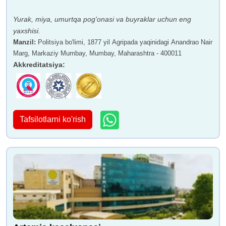
Yurak, miya, umurtqa pog'onasi va buyraklar uchun eng
yaxshisi.
Manzil
:
Politsiya bo'limi, 1877 yil Agripada yaqinidagi Anandrao Nair
Marg, Markaziy Mumbay, Mumbay, Maharashtra - 400011
Akkreditatsiya
:
Tafsilotlarni ko'rish