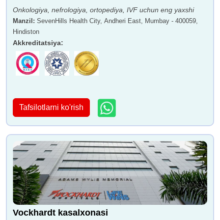
Onkologiya, nefrologiya, ortopediya, IVF uchun eng yaxshi
Manzil
:
SevenHills Health City, Andheri East, Mumbay - 400059,
Hindiston
Akkreditatsiya
:
Tafsilotlarni ko'rish
Vockhardt kasalxonasi