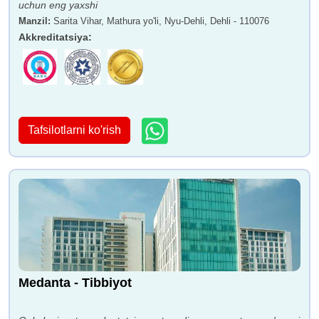
uchun eng yaxshi
Manzil
:
Sarita Vihar, Mathura yo'li, Nyu-Dehli, Dehli - 110076
Akkreditatsiya
:
Tafsilotlarni ko'rish
Medanta - Tibbiyot