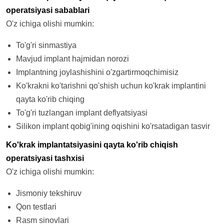
operatsiyasi sabablari
O'z ichiga olishi mumkin:
To'g'ri sinmastiya
Mavjud implant hajmidan norozi
Implantning joylashishini o'zgartirmoqchimisiz
Ko'krakni ko'tarishni qo'shish uchun ko'krak implantini
qayta ko'rib chiqing
To'g'ri tuzlangan implant deflyatsiyasi
Silikon implant qobig'ining oqishini ko'rsatadigan tasvir
Ko'krak implantatsiyasini qayta ko'rib chiqish
operatsiyasi tashxisi
O'z ichiga olishi mumkin:
Jismoniy tekshiruv
Qon testlari
Rasm sinovlari