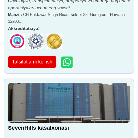
Onkologiya, transplantatsiya, ortopediya va umurtqa pog'onasi
operatsiyalari uchun eng yaxshi.
Manzil
:
CH Baktawar Singh Road, sektor 38, Gurugram, Haryana
122001
Akkreditatsiya
:
Tafsilotlarni ko'rish
SevenHills kasalxonasi