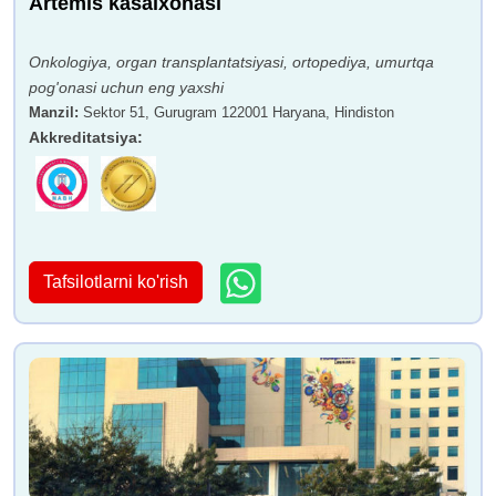
Artemis kasalxonasi
Onkologiya, organ transplantatsiyasi, ortopediya, umurtqa
pog'onasi uchun eng yaxshi
Manzil
:
Sektor 51, Gurugram 122001 Haryana, Hindiston
Akkreditatsiya
:
Tafsilotlarni ko'rish