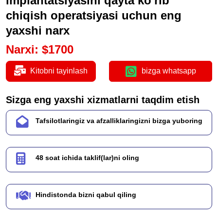
implantatsiyasini qayta ko'rib
chiqish operatsiyasi uchun eng
yaxshi narx
Narxi
:
$
1700
Kitobni tayinlash
bizga whatsapp
Sizga eng yaxshi xizmatlarni taqdim etish
Tafsilotlaringiz va afzalliklaringizni bizga yuboring
48 soat ichida taklif(lar)ni oling
Hindistonda bizni qabul qiling