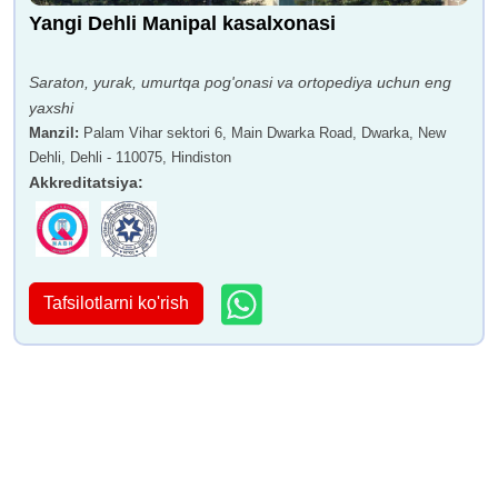
Yangi Dehli Manipal kasalxonasi
Saraton, yurak, umurtqa pog'onasi va ortopediya uchun eng
yaxshi
Manzil
:
Palam Vihar sektori 6, Main Dwarka Road, Dwarka, New
Dehli, Dehli - 110075, Hindiston
Akkreditatsiya
:
Tafsilotlarni ko'rish