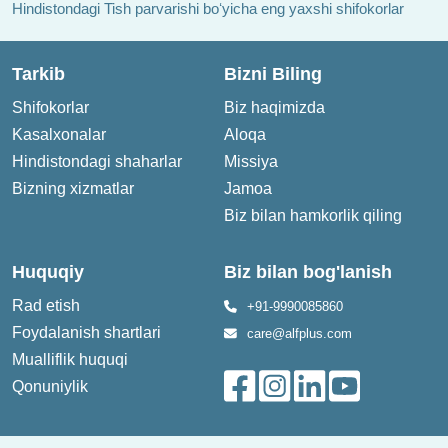
Hindistondagi Tish parvarishi boʻyicha eng yaxshi shifokorlar
Tarkib
Bizni Biling
Shifokorlar
Biz haqimizda
Kasalxonalar
Aloqa
Hindistondagi shaharlar
Missiya
Bizning xizmatlar
Jamoa
Biz bilan hamkorlik qiling
Huquqiy
Biz bilan bog'lanish
Rad etish
+91-9990085860
Foydalanish shartlari
care@alfplus.com
Mualliflik huquqi
Qonuniylik