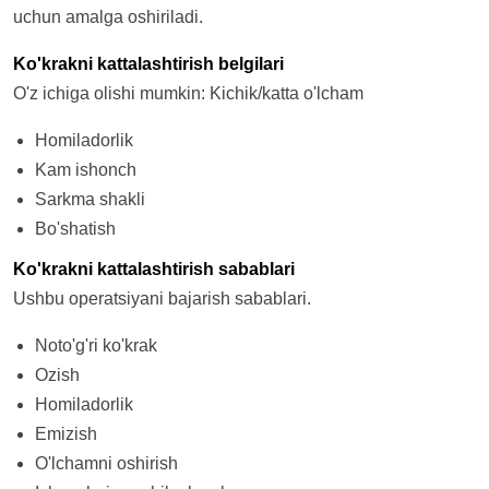
uchun amalga oshiriladi.
Ko'krakni kattalashtirish belgilari
O'z ichiga olishi mumkin: Kichik/katta o'lcham
Homiladorlik
Kam ishonch
Sarkma shakli
Bo'shatish
Ko'krakni kattalashtirish sabablari
Ushbu operatsiyani bajarish sabablari.
Noto'g'ri ko'krak
Ozish
Homiladorlik
Emizish
O'lchamni oshirish