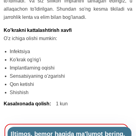
to'ldiriladi. Va siz silikon implantni tanlagan edingiz, u
allaqachon to'ldirilgan. Shundan so'ng kesma tikiladi va
jarrohlik lenta va elim bilan bog'lanadi.
Ko'krakni kattalashtirish xavfi
O'z ichiga olishi mumkin:
Infektsiya
Ko'krak og'rig'i
Implantlarning oqishi
Sensatsiyaning o'zgarishi
Qon ketishi
Shishish
Kasalxonada qolish
:
1 kun
Iltimos, bemor haqida ma'lumot bering.