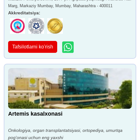
Marg, Markaziy Mumbay, Mumbay, Maharashtra - 400011
Akkreditatsiya
:
Tafsilotlarni ko'rish
Artemis kasalxonasi
Onkologiya, organ transplantatsiyasi, ortopediya, umurtqa
pog'onasi uchun eng yaxshi