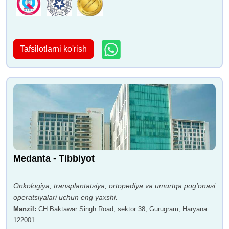
Tafsilotlarni ko'rish
Medanta - Tibbiyot
Onkologiya, transplantatsiya, ortopediya va umurtqa pog'onasi
operatsiyalari uchun eng yaxshi.
Manzil
:
CH Baktawar Singh Road, sektor 38, Gurugram, Haryana
122001