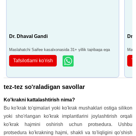
Dr. Dhaval Gandi
Dr.
Maslahatchi Saifee kasalxonasida 31+ yillik tajribaga ega
Masl
Tafsilotlarni ko'rish
Ta
tez-tez so'raladigan savollar
Ko'krakni kattalashtirish nima?
Bu ko'krak to'qimalari yoki ko'krak mushaklari ostiga silikon
yoki sho'rlangan ko'krak implantlarini joylashtirish orqali
ko'krak hajmini oshirish uchun protsedura. Ushbu
protsedura ko'krakning hajmi, shakli va to'liqligini qo'shish