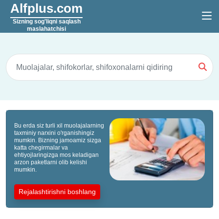
Alfplus.com
Sizning sog'liqni saqlash
maslahatchisi
Bu erda siz turli xil muolajalarning
taxminiy narxini o'rganishingiz
mumkin. Bizning jamoamiz sizga
katta chegirmalar va
ehtiyojlaringizga mos keladigan
arzon paketlarni olib kelishi
mumkin.
Rejalashtirishni boshlang