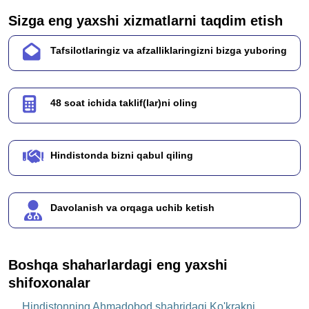
Sizga eng yaxshi xizmatlarni taqdim etish
Tafsilotlaringiz va afzalliklaringizni bizga yuboring
48 soat ichida taklif(lar)ni oling
Hindistonda bizni qabul qiling
Davolanish va orqaga uchib ketish
Boshqa shaharlardagi eng yaxshi
shifoxonalar
Hindistonning Ahmadobod shahridagi Ko'krakni