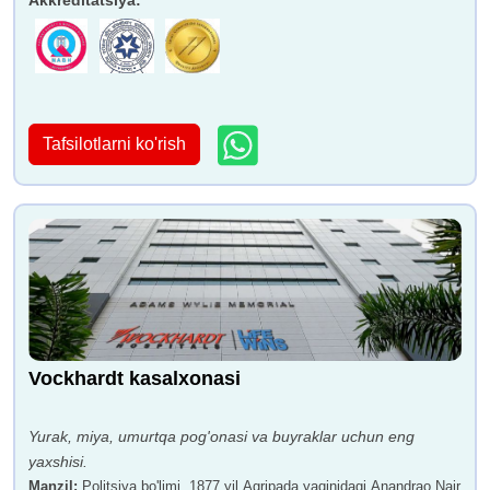
Tafsilotlarni ko'rish
Vockhardt kasalxonasi
Yurak, miya, umurtqa pog'onasi va buyraklar uchun eng
yaxshisi.
Manzil
:
Politsiya bo'limi, 1877 yil Agripada yaqinidagi Anandrao Nair