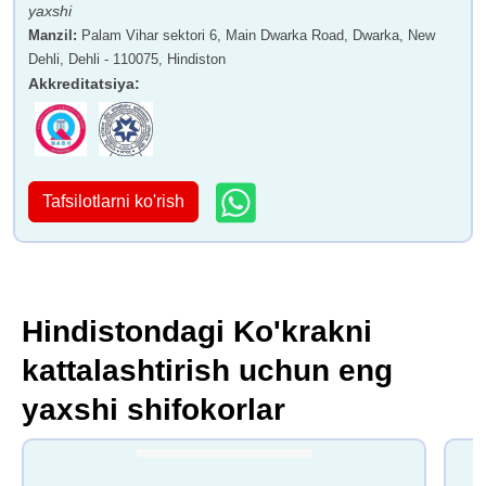
yaxshi
Manzil
:
Palam Vihar sektori 6, Main Dwarka Road, Dwarka, New
Dehli, Dehli - 110075, Hindiston
Akkreditatsiya
:
Tafsilotlarni ko'rish
Hindistondagi Ko'krakni
kattalashtirish uchun eng
yaxshi shifokorlar