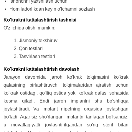
Ishonchni yaxshilash uchun
Homiladorlikdan keyin o'lchamni sozlash
Ko'krakni kattalashtirish tashxisi
O'z ichiga olishi mumkin:
Jismoniy tekshiruv
Qon testlari
Tasvirlash testlari
Ko'krakni kattalashtirish davolash
Jarayon davomida jarroh ko'krak to'qimasini ko'krak
qafasining birlashtiruvchi to'qimalaridan ajratish uchun
ko'krak ostidagi, qo'ltiq ostida yoki ko'krak qafasi sohasida
kesma qiladi. Endi jarroh implantni shu bo'shliqqa
joylashtiradi. Va implant nipelning orqasida joylashgan
bo'ladi. Agar siz sho'rlangan implantni tanlagan bo'lsangiz,
u muvaffaqiyatli joylashtirilgandan so'ng steril bilan