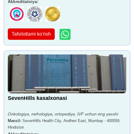
Akkreditatsiya
:
Tafsilotlarni ko'rish
SevenHills kasalxonasi
Onkologiya, nefrologiya, ortopediya, IVF uchun eng yaxshi
Manzil
:
SevenHills Health City, Andheri East, Mumbay - 400059,
Hindiston
Akkreditatsiya
: