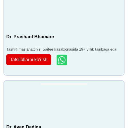
Dr. Prashant Bhamare
Tashrif maslahatchisi Saifee kasalxonasida 29+ yillik tajribaga ega
Tafsilotlarni ko'rish
Dr. Avan Dadina