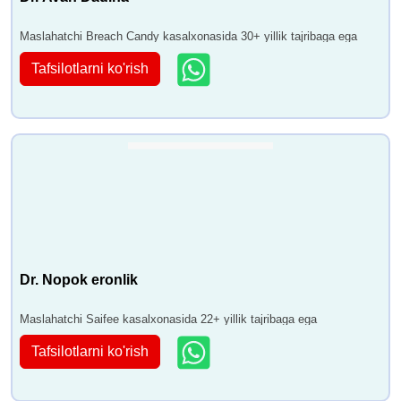
Maslahatchi Breach Candy kasalxonasida 30+ yillik tajribaga ega
Tafsilotlarni ko'rish
Dr. Nopok eronlik
Maslahatchi Saifee kasalxonasida 22+ yillik tajribaga ega
Tafsilotlarni ko'rish