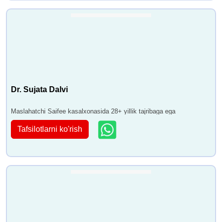
Dr. Sujata Dalvi
Maslahatchi Saifee kasalxonasida 28+ yillik tajribaga ega
Tafsilotlarni ko'rish