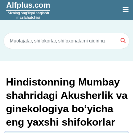
Alfplus.com
Sizning sog'liqni saqlash
maslahatchisi
Hindistonning Mumbay
shahridagi Akusherlik va
ginekologiya boʻyicha
eng yaxshi shifokorlar