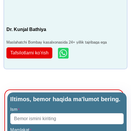
Dr. Kunjal Bathiya
Maslahatchi Bombay kasalxonasida 24+ yillik tajribaga ega
Tafsilotlarni ko'rish
Iltimos, bemor haqida ma'lumot bering.
Ism
*
Mamlakat
*