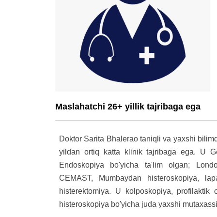
Maslahatchi 26+ yillik tajribaga ega
Doktor Sarita Bhalerao taniqli va yaxshi bilim
yildan ortiq katta klinik tajribaga ega. U
Endoskopiya bo'yicha ta'lim olgan; Lond
CEMAST, Mumbaydan histeroskopiya, lapa
histerektomiya. U kolposkopiya, profilakti
histeroskopiya bo'yicha juda yaxshi mutaxassi