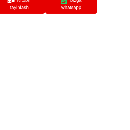
Kitobni
bizga
whatsapp
tayinlash