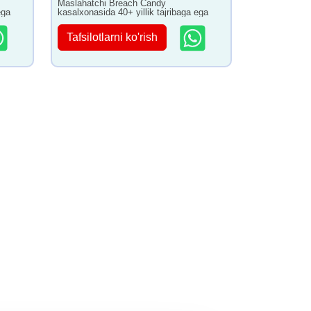
Maslahatchi Breach Candy
ega
kasalxonasida 40+ yillik tajribaga ega
Tafsilotlarni ko'rish