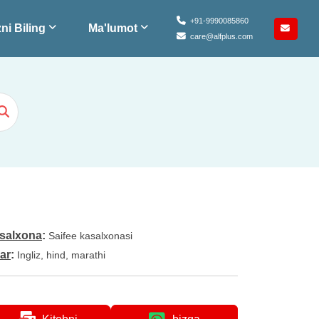
+91-9990085860
ni Biling
Ma'lumot
care@alfplus.com
salxona
:
Saifee kasalxonasi
lar
:
Ingliz, hind, marathi