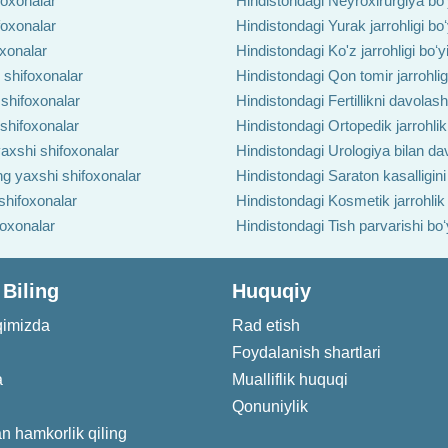
foxonalar
Hindistondagi Neyroxirurgiya boʻ
foxonalar
Hindistondagi Yurak jarrohligi bo
oxonalar
Hindistondagi Ko'z jarrohligi boʻ
 shifoxonalar
Hindistondagi Qon tomir jarrohlig
 shifoxonalar
Hindistondagi Fertillikni davolas
 shifoxonalar
Hindistondagi Ortopedik jarrohlik
axshi shifoxonalar
Hindistondagi Urologiya bilan da
ng yaxshi shifoxonalar
Hindistondagi Saraton kasalligin
shifoxonalar
Hindistondagi Kosmetik jarrohlik
foxonalar
Hindistondagi Tish parvarishi bo
 Biling
Huquqiy
qimizda
Rad etish
Foydalanish shartlari
a
Mualliflik huquqi
Qonuniylik
an hamkorlik qiling