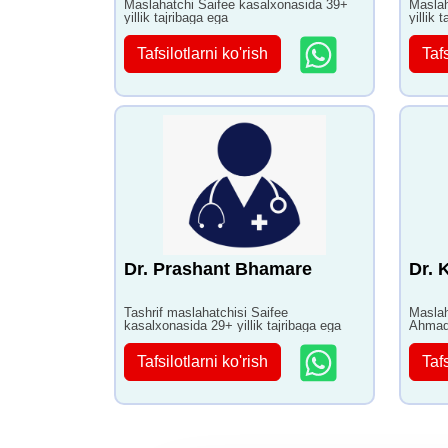
Maslahatchi Saifee kasalxonasida 39+
Maslah
yillik tajribaga ega
yillik 
Tafsilotlarni ko'rish
Tafs
Dr. Prashant Bhamare
Dr. 
Tashrif maslahatchisi Saifee
Maslah
kasalxonasida 29+ yillik tajribaga ega
Ahmado
Tafsilotlarni ko'rish
Tafs