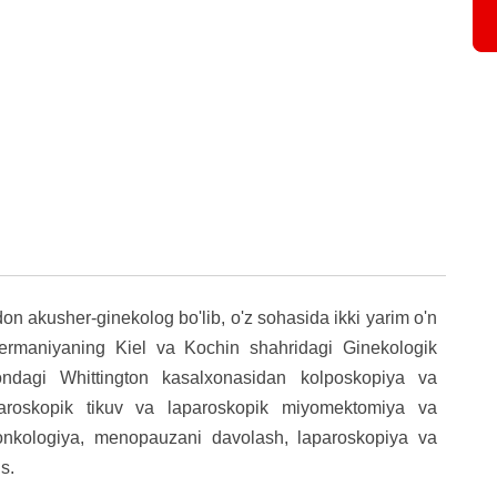
don akusher-ginekolog bo'lib, o'z sohasida ikki yarim o'n
 Germaniyaning Kiel va Kochin shahridagi Ginekologik
ondagi Whittington kasalxonasidan kolposkopiya va
roskopik tikuv va laparoskopik miyomektomiya va
k onkologiya, menopauzani davolash, laparoskopiya va
s.