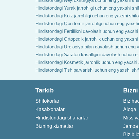
Hindistondagi Neyroxirurgiya uchun eng yaxshi shi
Hindistondagi Yurak jarrohligi uchun eng yaxshi shi
Hindistondagi Ko'z jarrohligi uchun eng yaxshi shif
Hindistondagi Qon tomir jarrohligi uchun eng yaxshi
Hindistondagi Fertillikni davolash uchun eng yaxshi
Hindistondagi Ortopedik jarrohlik uchun eng yaxshi
Hindistondagi Urologiya bilan davolash uchun eng y
Hindistondagi Saraton kasalligini davolash uchun e
Hindistondagi Kosmetik jarrohlik uchun eng yaxshi 
Hindistondagi Tish parvarishi uchun eng yaxshi shi
Tarkib
Bizni
Shifokorlar
Biz ha
Kasalxonalar
Aloqa
Hindistondagi shaharlar
Missiy
Bizning xizmatlar
Jamoa
Biz bil