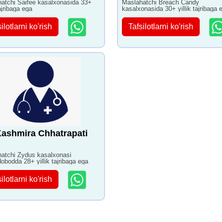
atchi Saifee kasalxonasida 33+
Maslahatchi Breach Candy
tajribaga ega
kasalxonasida 30+ yillik tajribaga 
ilotlarni ko'rish
Tafsilotlarni ko'rish
Kashmira Chhatrapati
atchi Zydus kasalxonasi
bodda 28+ yillik tajribaga ega
ilotlarni ko'rish