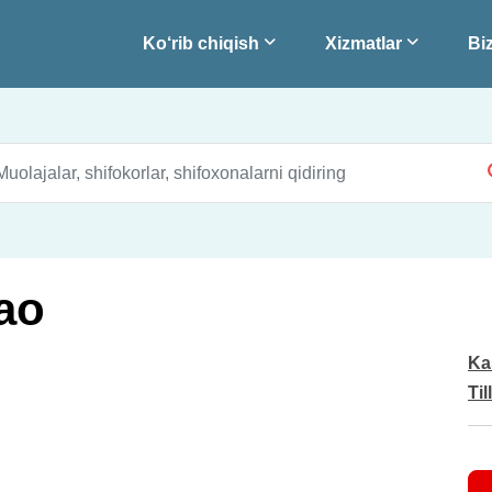
Ko‘rib chiqish
Xizmatlar
Biz
rao
Ka
Til