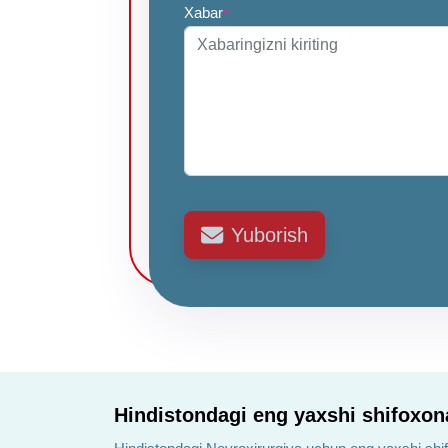
Xabar
*
Yuborish
Hindistondagi eng yaxshi shifoxon