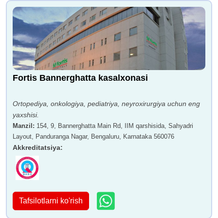
Fortis Bannerghatta kasalxonasi
Ortopediya, onkologiya, pediatriya, neyroxirurgiya uchun eng
yaxshisi.
Manzil
:
154, 9, Bannerghatta Main Rd, IIM qarshisida, Sahyadri
Layout, Panduranga Nagar, Bengaluru, Karnataka 560076
Akkreditatsiya
:
Tafsilotlarni ko'rish