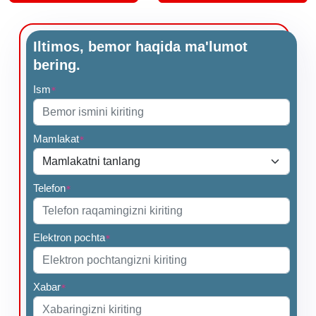
Iltimos, bemor haqida ma'lumot
bering.
Ism
*
Mamlakat
*
Telefon
*
Elektron pochta
*
Xabar
*