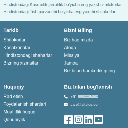
Hindistondagi Kosmetik jarrohlik boʻyicha eng yaxshi shifokorlar
Hindistondagi Tish parvarishi boʻyicha eng yaxshi shifokorlar
Tarkib
Bizni Biling
Shifokorlar
Biz haqimizda
Kasalxonalar
Aloqa
Hindistondagi shaharlar
Missiya
Bizning xizmatlar
Jamoa
Biz bilan hamkorlik qiling
Huquqiy
Biz bilan bog'lanish
Rad etish
+91-9990085860
Foydalanish shartlari
care@alfplus.com
Mualliflik huquqi
Qonuniylik