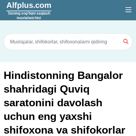
Alfplus.com
Sizning sog'liqni saqlash
maslahatchisi
Hindistonning Bangalor
shahridagi Quviq
saratonini davolash
uchun eng yaxshi
shifoxona va shifokorlar