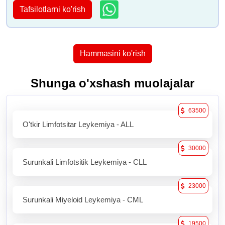
Tafsilotlarni ko'rish
Hammasini ko'rish
Shunga o'xshash muolajalar
63500
O'tkir Limfotsitar Leykemiya - ALL
30000
Surunkali Limfotsitik Leykemiya - CLL
23000
Surunkali Miyeloid Leykemiya - CML
19500