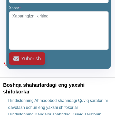
Xabar
*
Yuborish
Boshqa shaharlardagi eng yaxshi
shifokorlar
Hindistonning Ahmadobod shahridagi Quviq saratonini
davolash uchun eng yaxshi shifokorlar
Hindistonning Bangalor shahridagi Quviq saratonini