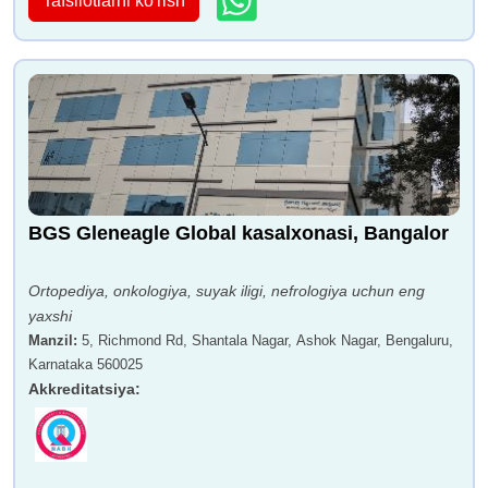
Tafsilotlarni ko'rish
BGS Gleneagle Global kasalxonasi, Bangalor
Ortopediya, onkologiya, suyak iligi, nefrologiya uchun eng
yaxshi
Manzil
:
5, Richmond Rd, Shantala Nagar, Ashok Nagar, Bengaluru,
Karnataka 560025
Akkreditatsiya
: