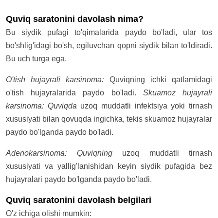
Quviq saratonini davolash nima?
Bu siydik pufagi to'qimalarida paydo bo'ladi, ular tos
bo'shlig'idagi bo'sh, egiluvchan qopni siydik bilan to'ldiradi.
Bu uch turga ega.
O'tish hujayrali karsinoma:
Quviqning ichki qatlamidagi
o'tish hujayralarida paydo bo'ladi.
Skuamoz hujayrali
karsinoma: Quviqda
uzoq muddatli infektsiya yoki tirnash
xususiyati bilan qovuqda ingichka, tekis skuamoz hujayralar
paydo bo'lganda paydo bo'ladi.
Adenokarsinoma: Quviqning
uzoq muddatli tirnash
xususiyati va yallig'lanishidan keyin siydik pufagida bez
hujayralari paydo bo'lganda paydo bo'ladi.
Quviq saratonini davolash belgilari
O'z ichiga olishi mumkin: