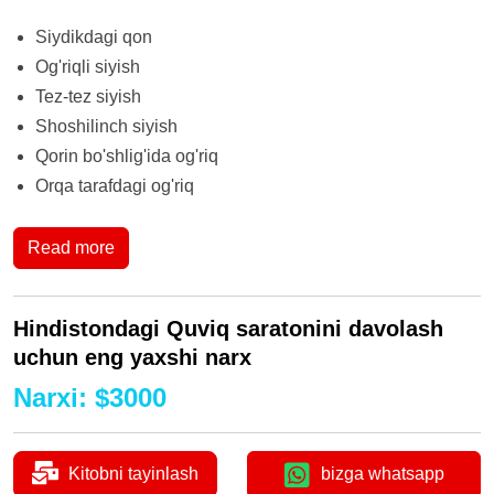
Siydikdagi qon
Og'riqli siyish
Tez-tez siyish
Shoshilinch siyish
Qorin bo'shlig'ida og'riq
Orqa tarafdagi og'riq
Read more
Hindistondagi Quviq saratonini davolash
uchun eng yaxshi narx
Narxi
:
$
3000
Kitobni tayinlash
bizga whatsapp