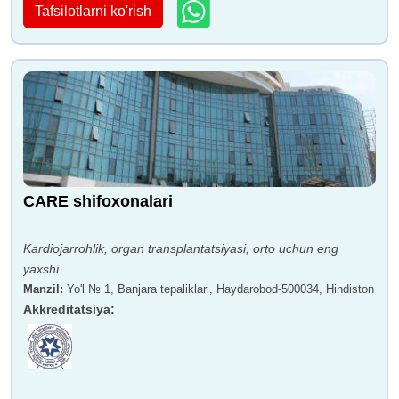
Tafsilotlarni ko'rish
CARE shifoxonalari
Kardiojarrohlik, organ transplantatsiyasi, orto uchun eng
yaxshi
Manzil
:
Yo'l № 1, Banjara tepaliklari, Haydarobod-500034, Hindiston
Akkreditatsiya
: