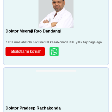
Doktor Meeraji Rao Dandangi
Katta maslahatchi Kontinental kasalxonada 33+ yillik tajribaga ega
Tafsilotlarni ko'rish
Doktor Pradeep Rachakonda