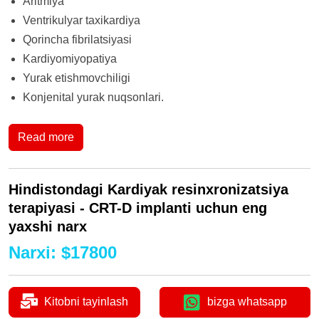
Aritmiya
Ventrikulyar taxikardiya
Qorincha fibrilatsiyasi
Kardiyomiyopatiya
Yurak etishmovchiligi
Konjenital yurak nuqsonlari.
Read more
Hindistondagi Kardiyak resinxronizatsiya
terapiyasi - CRT-D implanti uchun eng
yaxshi narx
Narxi
:
$
17800
Kitobni tayinlash
bizga whatsapp