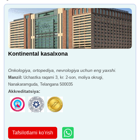
Kontinental kasalxona
Onkologiya, ortopediya, nevrologiya uchun eng yaxshi.
Manzil
:
Uchastka raqami 3, kr. 2-son, moliya okrugi,
Nanakaramguda, Telangana 500035
Akkreditatsiya
:
Tafsilotlarni ko'rish