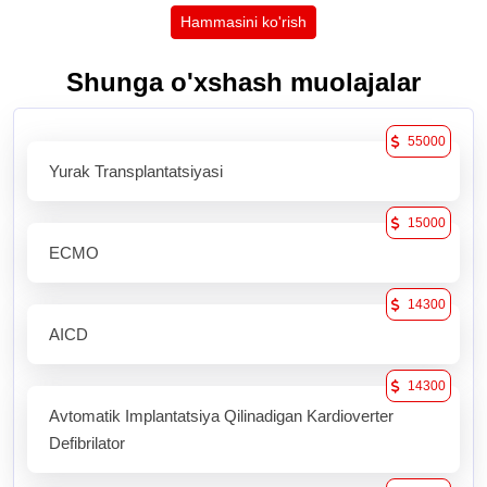
Hammasini ko'rish
Shunga o'xshash muolajalar
55000
Yurak Transplantatsiyasi
15000
ECMO
14300
AICD
14300
Avtomatik Implantatsiya Qilinadigan Kardioverter
Defibrilator