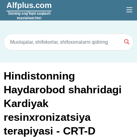
Alfplus.com
Sizning sog'liqni saqlash
maslahatchisi
Hindistonning
Haydarobod shahridagi
Kardiyak
resinxronizatsiya
terapiyasi - CRT-D