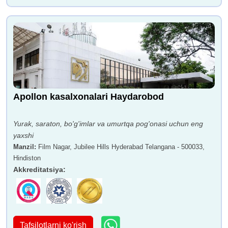
Apollon kasalxonalari Haydarobod
Yurak, saraton, bo'g'imlar va umurtqa pog'onasi uchun eng
yaxshi
Manzil
:
Film Nagar, Jubilee Hills Hyderabad Telangana - 500033,
Hindiston
Akkreditatsiya
:
Tafsilotlarni ko'rish