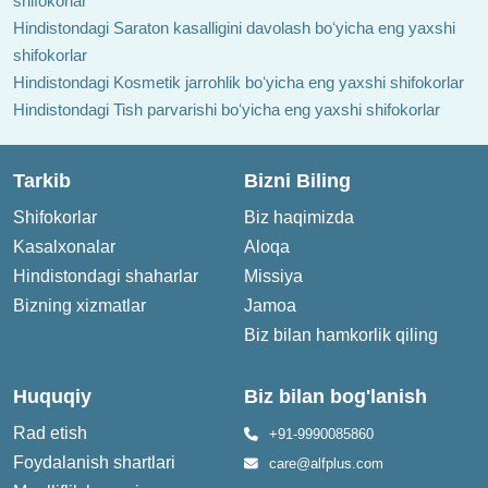
shifokorlar
Hindistondagi Saraton kasalligini davolash boʻyicha eng yaxshi
shifokorlar
Hindistondagi Kosmetik jarrohlik boʻyicha eng yaxshi shifokorlar
Hindistondagi Tish parvarishi boʻyicha eng yaxshi shifokorlar
Tarkib
Bizni Biling
Shifokorlar
Biz haqimizda
Kasalxonalar
Aloqa
Hindistondagi shaharlar
Missiya
Bizning xizmatlar
Jamoa
Biz bilan hamkorlik qiling
Huquqiy
Biz bilan bog'lanish
Rad etish
+91-9990085860
Foydalanish shartlari
care@alfplus.com