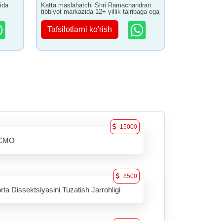
ida
Katta maslahatchi Shri Ramachandran
tibbiyot markazida 12+ yillik tajribaga ega
Tafsilotlarni ko'rish
15000
CMO
8500
rta Dissektsiyasini Tuzatish Jarrohligi