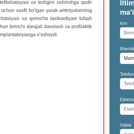
Ilt
efibrilatsiyasi va tezligini oshirishga qodir
uchun xavfli bo'lgan yurak aritmiyalarining
ma'
ilatsiyasi va qorincha taxikardiyasi tufayli
Ism
*
hun birinchi darajali davolash va profilaktik
 implantatsiyasiga o'xshaydi.
Mamla
Telefon
Elektr
Xabar
*