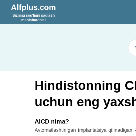
Alfplus.com
Sizning sog'liqni saqlash
maslahatchisi
Hindistonning C
uchun eng yaxshi
AICD nima?
Avtomatlashtirilgan implantatsiya qilinadigan 