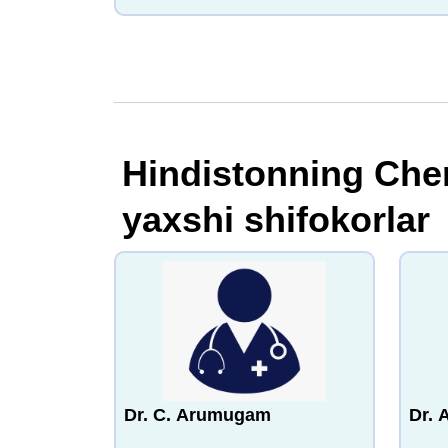
Hindistonning Che
yaxshi shifokorlar
Dr. C. Arumugam
Dr. 