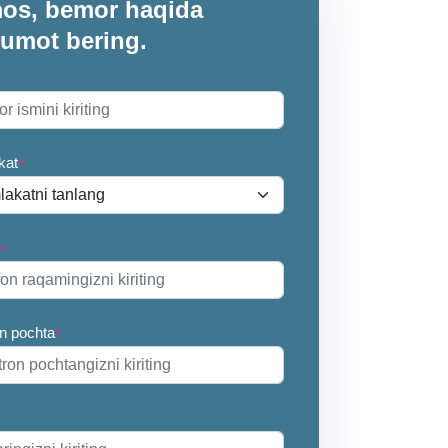
imos, bemor haqida
lumot bering.
kat
*
*
on pochta
*