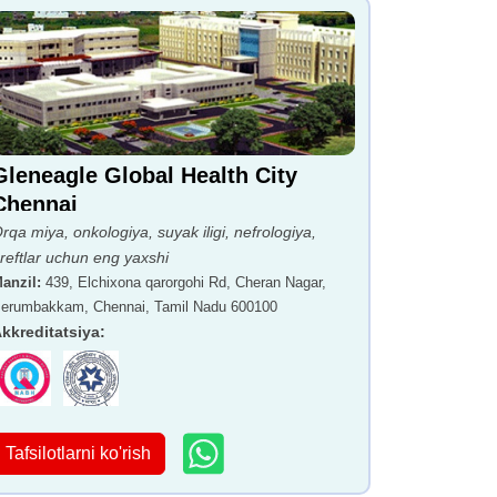
Gleneagle Global Health City
Chennai
rqa miya, onkologiya, suyak iligi, nefrologiya,
reftlar uchun eng yaxshi
anzil
:
439, Elchixona qarorgohi Rd, Cheran Nagar,
erumbakkam, Chennai, Tamil Nadu 600100
kkreditatsiya
:
Tafsilotlarni ko'rish