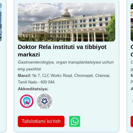
Doktor Rela instituti va tibbiyot
markazi
Gastroenterologiya, organ transplantatsiyasi uchun
O
eng yaxshisi
g
Manzil
:
№ 7, CLC Works Road, Chromepet, Chennai,
M
Tamil Nadu - 600 044.
P
Akkreditatsiya
:
A
Tafsilotlarni ko'rish