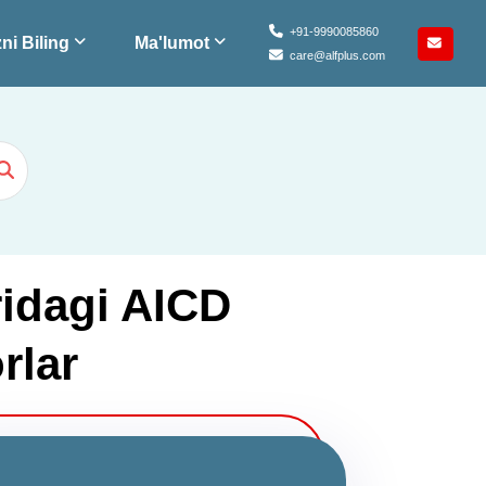
+91-9990085860
ni Biling
Ma'lumot
care@alfplus.com
idagi AICD
rlar