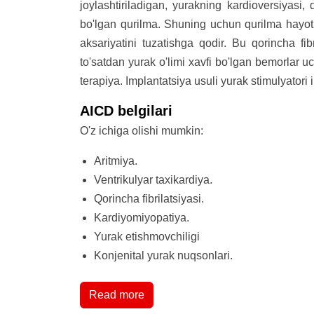
joylashtiriladigan, yurakning kardioversiyasi, d
bo'lgan qurilma. Shuning uchun qurilma hayot 
aksariyatini tuzatishga qodir. Bu qorincha fibr
to'satdan yurak o'limi xavfi bo'lgan bemorlar uc
terapiya. Implantatsiya usuli yurak stimulyatori
AICD belgilari
O'z ichiga olishi mumkin:
Aritmiya.
Ventrikulyar taxikardiya.
Qorincha fibrilatsiyasi.
Kardiyomiyopatiya.
Yurak etishmovchiligi
Konjenital yurak nuqsonlari.
Read more