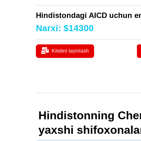
Hindistondagi AICD uchun en
Narxi
:
$
14300
Kitobni tayinlash
Hindistonning Che
yaxshi shifoxonala