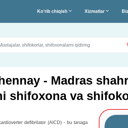
Ko‘rib chiqish
Xizmatlar
Biz
hennay - Madras shahr
 shifoxona va shifoko
kardioverter defibrilator (AICD) - bu tanaga