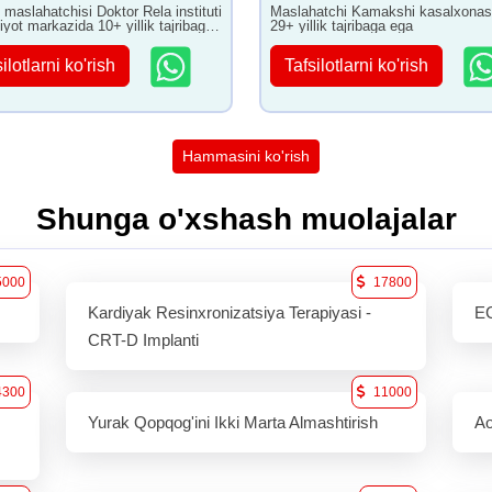
f maslahatchisi Doktor Rela instituti
Maslahatchi Kamakshi kasalxonas
iyot markazida 10+ yillik tajribaga
29+ yillik tajribaga ega
ilotlarni ko'rish
Tafsilotlarni ko'rish
Hammasini ko'rish
Shunga o'xshash muolajalar
5000
17800
Kardiyak Resinxronizatsiya Terapiyasi -
E
CRT-D Implanti
4300
11000
Yurak Qopqog'ini Ikki Marta Almashtirish
Ao