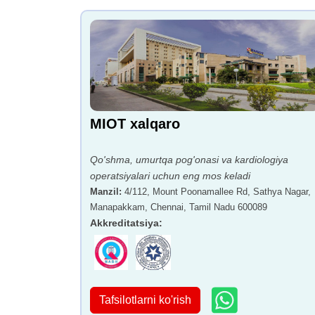
MIOT xalqaro
Qo'shma, umurtqa pog'onasi va kardiologiya
operatsiyalari uchun eng mos keladi
Manzil
:
4/112, Mount Poonamallee Rd, Sathya Nagar,
Manapakkam, Chennai, Tamil Nadu 600089
Akkreditatsiya
:
Tafsilotlarni ko'rish