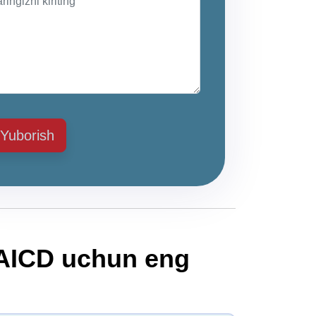
Yuborish
 AICD uchun eng