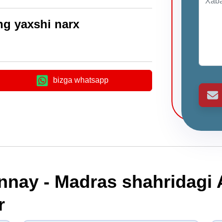
g yaxshi narx
bizga whatsapp
nnay - Madras shahridagi
r