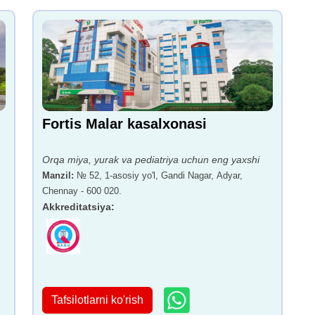
Fortis Malar kasalxonasi
Orqa miya, yurak va pediatriya uchun eng yaxshi
Manzil
:
№ 52, 1-asosiy yo'l, Gandi Nagar, Adyar,
Chennay - 600 020.
Akkreditatsiya
:
Tafsilotlarni ko'rish