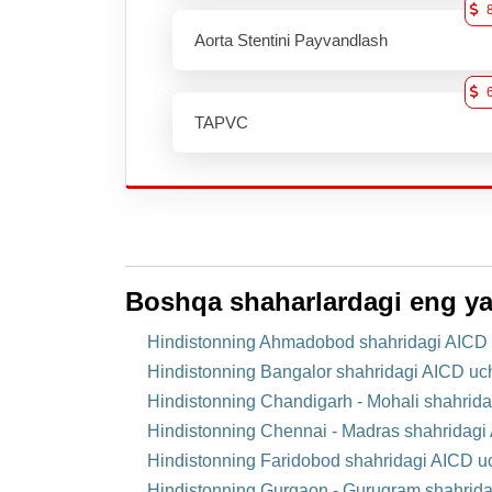
Aorta Stentini Payvandlash
TAPVC
Boshqa shaharlardagi eng ya
Hindistonning Ahmadobod shahridagi AICD 
Hindistonning Bangalor shahridagi AICD uc
Hindistonning Chandigarh - Mohali shahrida
Hindistonning Chennai - Madras shahridagi
Hindistonning Faridobod shahridagi AICD u
Hindistonning Gurgaon - Gurugram shahrida