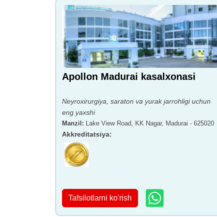
Apollon Madurai kasalxonasi
Neyroxirurgiya, saraton va yurak jarrohligi uchun
eng yaxshi
Manzil
:
Lake View Road, KK Nagar, Madurai - 625020
Akkreditatsiya
:
Tafsilotlarni ko'rish