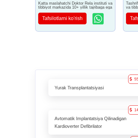
Katta maslahatchi Doktor Rela instituti va
Tashri
tibbiyot markazida 10+ yillik tajribaga ega
va tibb
ega
Tafsilotlarni ko'rish
Tafs
5
Yurak Transplantatsiyasi
1
Avtomatik Implantatsiya Qilinadigan
Kardioverter Defibrilator