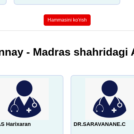
Hammasini ko'rish
nnay - Madras shahridagi
AS Harixaran
DR.SARAVANANE.C