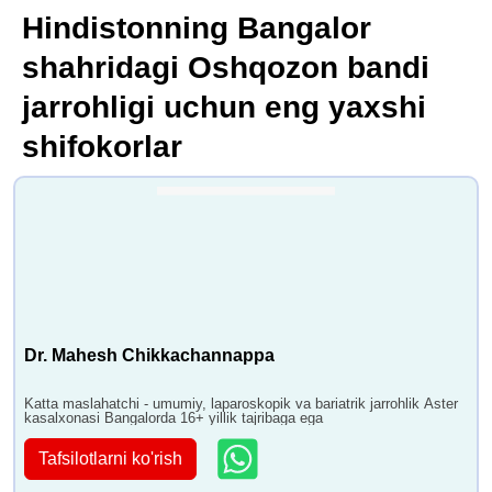
Hindistonning Bangalor
shahridagi Oshqozon bandi
jarrohligi uchun eng yaxshi
shifokorlar
Dr. Mahesh Chikkachannappa
Katta maslahatchi - umumiy, laparoskopik va bariatrik jarrohlik Aster
kasalxonasi Bangalorda 16+ yillik tajribaga ega
Tafsilotlarni ko'rish