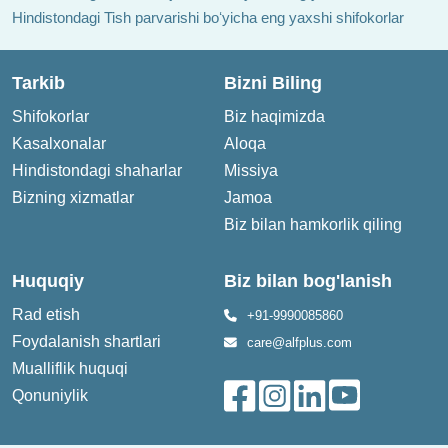
Hindistondagi Tish parvarishi boʻyicha eng yaxshi shifokorlar
Tarkib
Bizni Biling
Shifokorlar
Biz haqimizda
Kasalxonalar
Aloqa
Hindistondagi shaharlar
Missiya
Bizning xizmatlar
Jamoa
Biz bilan hamkorlik qiling
Huquqiy
Biz bilan bog'lanish
Rad etish
+91-9990085860
Foydalanish shartlari
care@alfplus.com
Mualliflik huquqi
Qonuniylik