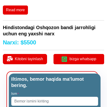
Read more
Hindistondagi Oshqozon bandi jarrohligi
uchun eng yaxshi narx
Narxi
:
$
5500
Kitobni tayinlash
bizga whatsapp
Iltimos, bemor haqida ma'lumot
bering.
Ism
*