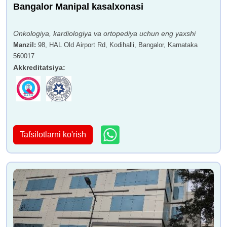
Bangalor Manipal kasalxonasi
Onkologiya, kardiologiya va ortopediya uchun eng yaxshi
Manzil
:
98, HAL Old Airport Rd, Kodihalli, Bangalor, Karnataka
560017
Akkreditatsiya
:
Tafsilotlarni ko'rish