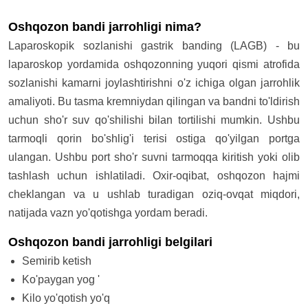
Oshqozon bandi jarrohligi nima?
Laparoskopik sozlanishi gastrik banding (LAGB) - bu
laparoskop yordamida oshqozonning yuqori qismi atrofida
sozlanishi kamarni joylashtirishni o'z ichiga olgan jarrohlik
amaliyoti. Bu tasma kremniydan qilingan va bandni to'ldirish
uchun sho'r suv qo'shilishi bilan tortilishi mumkin. Ushbu
tarmoqli qorin bo'shlig'i terisi ostiga qo'yilgan portga
ulangan. Ushbu port sho'r suvni tarmoqqa kiritish yoki olib
tashlash uchun ishlatiladi. Oxir-oqibat, oshqozon hajmi
cheklangan va u ushlab turadigan oziq-ovqat miqdori,
natijada vazn yo'qotishga yordam beradi.
Oshqozon bandi jarrohligi belgilari
Semirib ketish
Ko'paygan yog '
Kilo yo'qotish yo'q