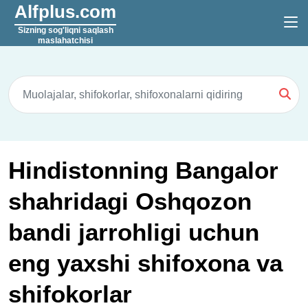
Alfplus.com
Sizning sog'liqni saqlash
maslahatchisi
Hindistonning Bangalor
shahridagi Oshqozon
bandi jarrohligi uchun
eng yaxshi shifoxona va
shifokorlar