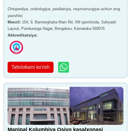
Ortopediya, onkologiya, pediatriya, neyroxirurgiya uchun eng
yaxshisi.
Manzil
:
154, 9, Bannerghatta Main Rd, IIM qarshisida, Sahyadri
Layout, Panduranga Nagar, Bengaluru, Karnataka 560076
Akkreditatsiya
:
Tafsilotlarni ko'rish
Manipal Kolumbiya Osiyo kasalxonasi