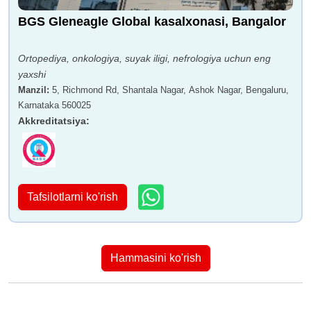
BGS Gleneagle Global kasalxonasi, Bangalor
Ortopediya, onkologiya, suyak iligi, nefrologiya uchun eng
yaxshi
Manzil
:
5, Richmond Rd, Shantala Nagar, Ashok Nagar, Bengaluru,
Karnataka 560025
Akkreditatsiya
:
Tafsilotlarni ko'rish
Hammasini ko'rish