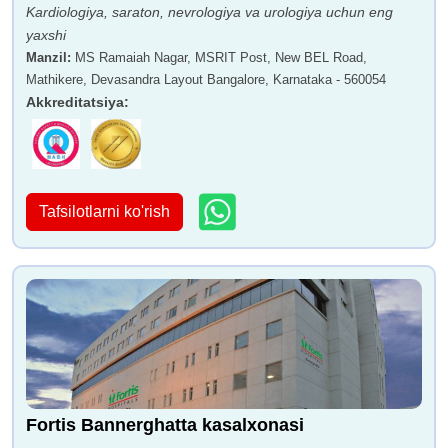
Kardiologiya, saraton, nevrologiya va urologiya uchun eng
yaxshi
Manzil
:
MS Ramaiah Nagar, MSRIT Post, New BEL Road,
Mathikere, Devasandra Layout Bangalore, Karnataka - 560054
Akkreditatsiya
:
Tafsilotlarni ko'rish
Fortis Bannerghatta kasalxonasi