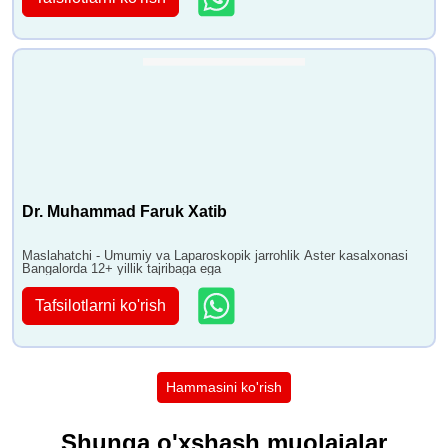
Dr. Muhammad Faruk Xatib
Maslahatchi - Umumiy va Laparoskopik jarrohlik Aster kasalxonasi
Bangalorda 12+ yillik tajribaga ega
Tafsilotlarni ko'rish
Hammasini ko'rish
Shunga o'xshash muolajalar