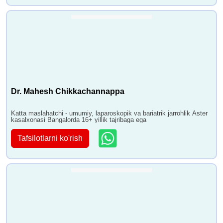
Dr. Mahesh Chikkachannappa
Katta maslahatchi - umumiy, laparoskopik va bariatrik jarrohlik Aster
kasalxonasi Bangalorda 16+ yillik tajribaga ega
Tafsilotlarni ko'rish