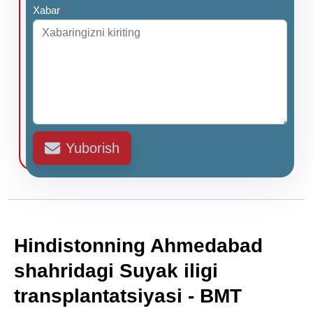
Xabar
*
Yuborish
Hindistonning Ahmedabad
shahridagi Suyak iligi
transplantatsiyasi - BMT