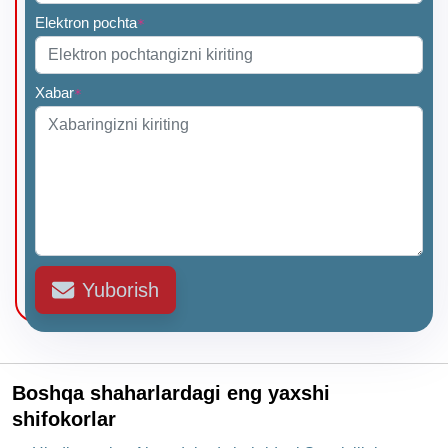
Elektron pochta
*
Xabar
*
Yuborish
Boshqa shaharlardagi eng yaxshi
shifokorlar