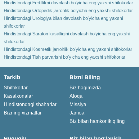
Hindistondagi Fertillikni davolash boʻyicha eng yaxshi shifokorlar
Hindistondagi Ortopedik jarrohlik boʻyicha eng yaxshi shifokorlar
Hindistondagi Urologiya bilan davolash boʻyicha eng yaxshi
shifokorlar
Hindistondagi Saraton kasalligini davolash boʻyicha eng yaxshi
shifokorlar
Hindistondagi Kosmetik jarrohlik boʻyicha eng yaxshi shifokorlar
Hindistondagi Tish parvarishi boʻyicha eng yaxshi shifokorlar
Tarkib
Bizni Biling
Shifokorlar
Biz haqimizda
Kasalxonalar
Aloqa
Hindistondagi shaharlar
Missiya
Bizning xizmatlar
Jamoa
Biz bilan hamkorlik qiling
Huquqiy
Biz bilan bog'lanish