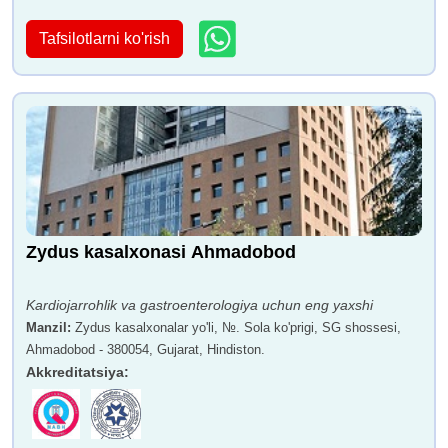
Tafsilotlarni ko'rish
Zydus kasalxonasi Ahmadobod
Kardiojarrohlik va gastroenterologiya uchun eng yaxshi
Manzil
:
Zydus kasalxonalar yo'li, №. Sola ko'prigi, SG shossesi,
Ahmadobod - 380054, Gujarat, Hindiston.
Akkreditatsiya
: