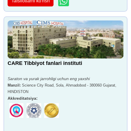
Tafsilotlarni ko'rish
CARE Tibbiyot fanlari instituti
Saraton va yurak jarrohligi uchun eng yaxshi
Manzil
:
Science City Road, Sola, Ahmadobod - 380060 Gujarat,
HINDISTON
Akkreditatsiya
: