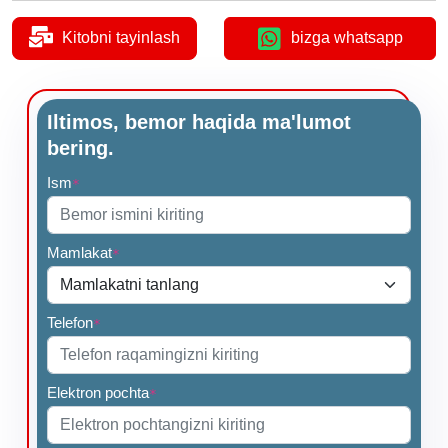
Kitobni tayinlash
bizga whatsapp
Iltimos, bemor haqida ma'lumot
bering.
Ism
*
Mamlakat
*
Telefon
*
Elektron pochta
*