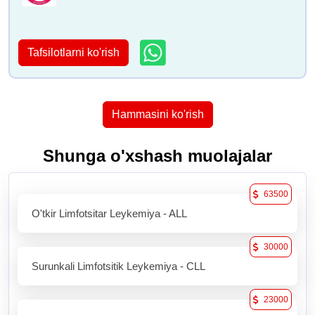
Tafsilotlarni ko'rish
Hammasini ko'rish
Shunga o'xshash muolajalar
63500
O'tkir Limfotsitar Leykemiya - ALL
30000
Surunkali Limfotsitik Leykemiya - CLL
23000