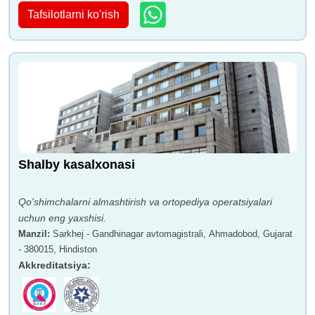
Tafsilotlarni ko'rish
Shalby kasalxonasi
Qo'shimchalarni almashtirish va ortopediya operatsiyalari
uchun eng yaxshisi.
Manzil
:
Sarkhej - Gandhinagar avtomagistrali, Ahmadobod, Gujarat
- 380015, Hindiston
Akkreditatsiya
: