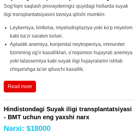
Sog'liqni saqlash provayderingiz quyidagi hollarda suyak
iligi transplantatsiyasini tavsiya qilishi mumkin:
Leykemiya, limfoma, miyelodisplaziya yoki ko'p miyelom
kabi ba'zi saraton turlari.
Aplastik anemiya, konjenital neytropeniya, immunitet
tizimining og'ir kasalliklari, o'roqsimon hujayrali anemiya
yoki talassemiya kabi suyak iligi hujayralarini ishlab
chiqarishga ta'sir qiluvchi kasallik.
Read more
Hindistondagi Suyak iligi transplantatsiyasi
- BMT uchun eng yaxshi narx
Narxi
:
$
18000