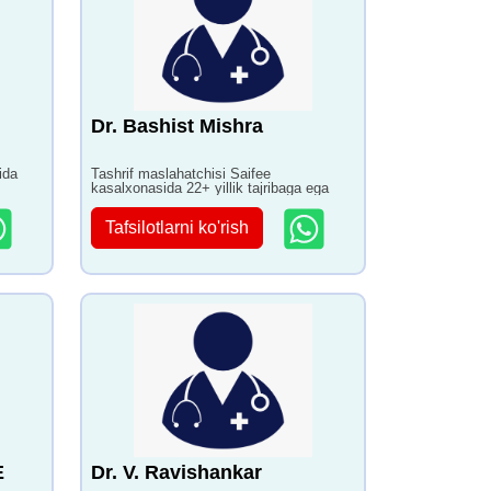
Dr. Bashist Mishra
ida
Tashrif maslahatchisi Saifee
kasalxonasida 22+ yillik tajribaga ega
Tafsilotlarni ko'rish
E
Dr. V. Ravishankar