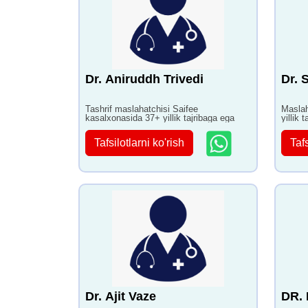
Dr. Aniruddh Trivedi
Dr. 
Tashrif maslahatchisi Saifee
Maslah
kasalxonasida 37+ yillik tajribaga ega
yillik 
Tafsilotlarni ko'rish
Tafs
Dr. Ajit Vaze
DR.