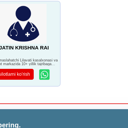
 JATIN KRISHNA RAI
maslahatchi Lilavati kasalxonasi va
ot markazida 10+ yillik tajribaga
ilotlarni ko'rish
bering.