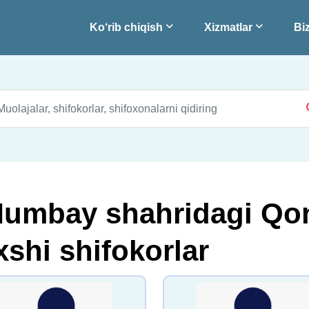
Ko‘rib chiqish
Xizmatlar
Biz
umbay shahridagi Qon 
shi shifokorlar