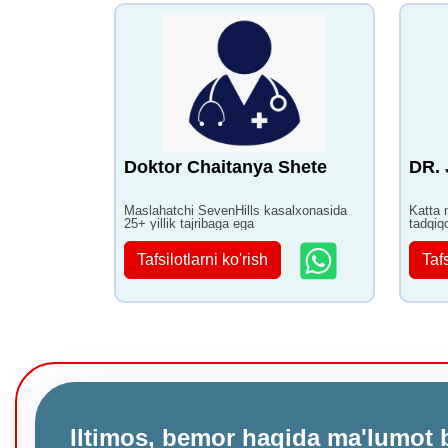
Doktor Chaitanya Shete
DR.
Maslahatchi SevenHills kasalxonasida
Katta 
25+ yillik tajribaga ega
tadqiq
ega
Tafsilotlarni ko'rish
Tafs
Iltimos, bemor haqida ma'lumot 