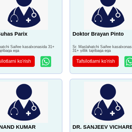
Suhas Parix
Doktor Brayan Pinto
atchi Saifee kasalxonasida 31+
Sr. Maslahatchi Saifee kasalxonas
tajribaga ega
31+ yillik tajribaga ega
ilotlarni ko'rish
Tafsilotlarni ko'rish
 NAND KUMAR
DR. SANJEEV VICHAR