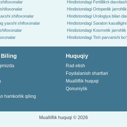
 shifoxonalar
Hindistondagi Fertillikni davolas
 shifoxonalar
Hindistondagi Ortopedik jarrohlik
axshi shifoxonalar
Hindistondagi Urologiya bilan da
ng yaxshi shifoxonalar
Hindistondagi Saraton kasalligin
shifoxonalar
Hindistondagi Kosmetik jarrohlik
foxonalar
Hindistondagi Tish parvarishi bo
 Biling
Huquqiy
qimizda
Rad etish
Foydalanish shartlari
a
Mualliflik huquqi
Qonuniylik
an hamkorlik qiling
Mualliflik huquqi © 2026