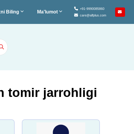
+91-9990085860
ni Biling
Ma'lumot
care@alfplus.com
tomir jarrohligi