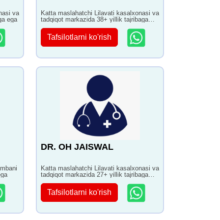
nasi va
Katta maslahatchi Lilavati kasalxonasi va
aga ega
tadqiqot markazida 38+ yillik tajribaga
ega
Tafsilotlarni ko'rish
DR. OH JAISWAL
Ambani
Katta maslahatchi Lilavati kasalxonasi va
ega
tadqiqot markazida 27+ yillik tajribaga
ega
Tafsilotlarni ko'rish