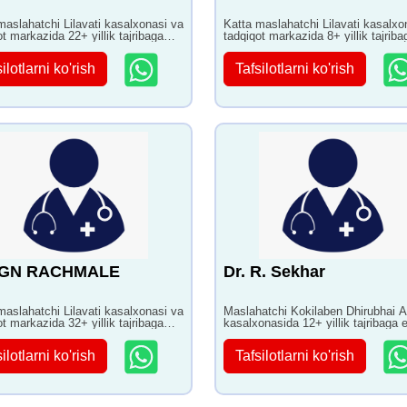
maslahatchi Lilavati kasalxonasi va
Katta maslahatchi Lilavati kasalxo
ot markazida 22+ yillik tajribaga
tadqiqot markazida 8+ yillik tajrib
ilotlarni ko'rish
Tafsilotlarni ko'rish
 GN RACHMALE
Dr. R. Sekhar
maslahatchi Lilavati kasalxonasi va
Maslahatchi Kokilaben Dhirubhai 
ot markazida 32+ yillik tajribaga
kasalxonasida 12+ yillik tajribaga 
ilotlarni ko'rish
Tafsilotlarni ko'rish