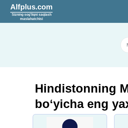
Alfplus.com
Sizning sog'liqni saqlash
maslahatchisi
Hindistonning M
boʻyicha eng yax