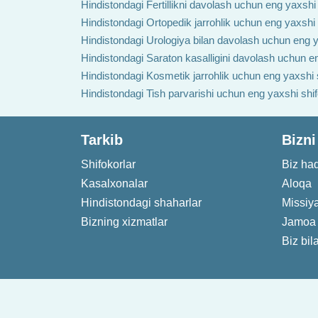
Hindistondagi Fertillikni davolash uchun eng yaxshi
Hindistondagi Ortopedik jarrohlik uchun eng yaxshi
Hindistondagi Urologiya bilan davolash uchun eng y
Hindistondagi Saraton kasalligini davolash uchun e
Hindistondagi Kosmetik jarrohlik uchun eng yaxshi 
Hindistondagi Tish parvarishi uchun eng yaxshi shi
Tarkib
Bizni
Shifokorlar
Biz ha
Kasalxonalar
Aloqa
Hindistondagi shaharlar
Missiy
Bizning xizmatlar
Jamoa
Biz bil