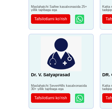
Maslahatchi Saifee kasalxonasida 25+
Katta 
yillik tajribaga ega
tadqiq
ega
Tafsilotlarni ko'rish
Tafs
Dr. V. Satyaprasad
DR.
Maslahatchi SevenHills kasalxonasida
Katta 
30+ yillik tajribaga ega
tadqiq
ega
Tafsilotlarni ko'rish
Tafs