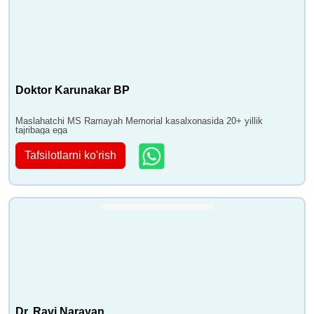
Doktor Karunakar BP
Maslahatchi MS Ramayah Memorial kasalxonasida 20+ yillik
tajribaga ega
Tafsilotlarni ko'rish
Dr. Ravi Narayan