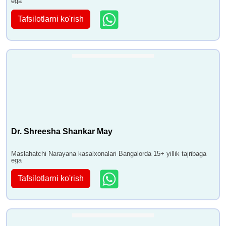
ega
Tafsilotlarni ko'rish
Dr. Shreesha Shankar May
Maslahatchi Narayana kasalxonalari Bangalorda 15+ yillik tajribaga
ega
Tafsilotlarni ko'rish