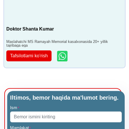
Doktor Shanta Kumar
Maslahatchi MS Ramayah Memorial kasalxonasida 20+ yillik
tajribaga ega
Tafsilotlarni ko'rish
Iltimos, bemor haqida ma'lumot bering.
Ism
*
Mamlakat
*