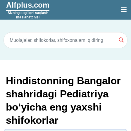
Alfplus.com
Sizning sog'liqni saqlash
maslahatchisi
Hindistonning Bangalor
shahridagi Pediatriya
boʻyicha eng yaxshi
shifokorlar