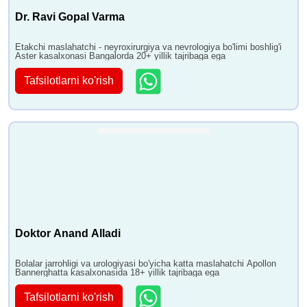
Dr. Ravi Gopal Varma
Etakchi maslahatchi - neyroxirurgiya va nevrologiya bo'limi boshlig'i
Aster kasalxonasi Bangalorda 20+ yillik tajribaga ega
Tafsilotlarni ko'rish
Doktor Anand Alladi
Bolalar jarrohligi va urologiyasi bo'yicha katta maslahatchi Apollon
Bannerghatta kasalxonasida 18+ yillik tajribaga ega
Tafsilotlarni ko'rish