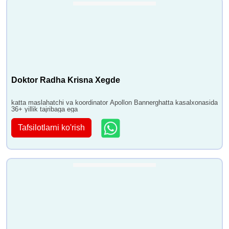
Doktor Radha Krisna Xegde
katta maslahatchi va koordinator Apollon Bannerghatta kasalxonasida
36+ yillik tajribaga ega
Tafsilotlarni ko'rish