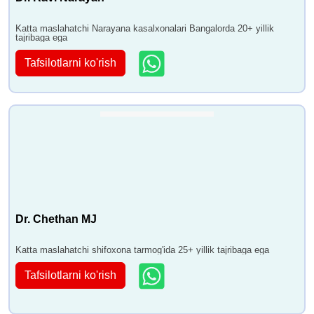
Katta maslahatchi Narayana kasalxonalari Bangalorda 20+ yillik
tajribaga ega
Tafsilotlarni ko'rish
Dr. Chethan MJ
Katta maslahatchi shifoxona tarmog'ida 25+ yillik tajribaga ega
Tafsilotlarni ko'rish