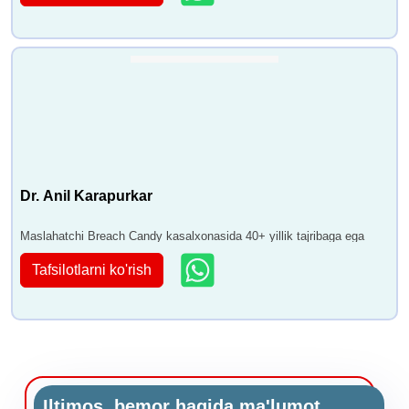
Dr. Anil Karapurkar
Maslahatchi Breach Candy kasalxonasida 40+ yillik tajribaga ega
Tafsilotlarni ko'rish
Iltimos, bemor haqida ma'lumot