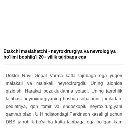
Etakchi maslahatchi - neyroxirurgiya va nevrologiya
bo'limi boshlig'i 20+ yillik tajribaga ega
Doktor Ravi Gopal Varma katta tajribaga ega yuqori
malakali va malakali neyroxirurgdir. Uning alohida
qiziqishi Harakat bozukluklarına yotadi. Uning jarrohlik
tajribasi neyroxirurgiyaning boshqa sohalarini, jumladan,
pediatriya, qon tomir va endoskopik neyroxirurgiyani
qamrab oladi. U Hindistondagi Parkinson kasalligi uchun
DBS jarrohlik bo'yicha katta tajribaga ega bo'lgan kam