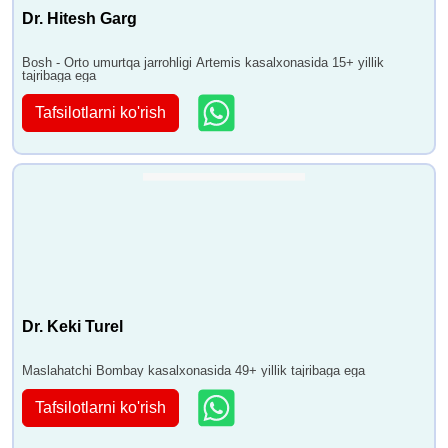
Dr. Hitesh Garg
Bosh - Orto umurtqa jarrohligi Artemis kasalxonasida 15+ yillik
tajribaga ega
Tafsilotlarni ko'rish
Dr. Keki Turel
Maslahatchi Bombay kasalxonasida 49+ yillik tajribaga ega
Tafsilotlarni ko'rish