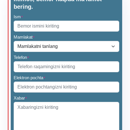
bering.
Ism
*
Mamlakat
*
Telefon
*
Elektron pochta
*
Xabar
*