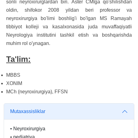
sonli neyroxirurglardan biri. Aster CMIga qo'shilishdan
oldin, shifokor 2008 yildan beri professor va
neyroxirurgiya bo'limi boshlig'i bo'lgan MS Ramayah
tibbiyot kolleji va kasalxonasida juda muvaffaqiyatli
Neyrologiya institutini tashkil etish va boshqarishda
muhim rol o'ynagan.
Ta'lim:
MBBS
XONIM
MCh (neyroxirurgiya), FFSN
Mutaxassisliklar
•
Neyroxirurgiya
•
pediatriya