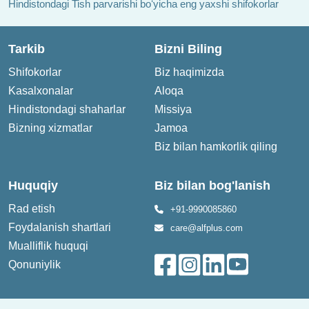
Hindistondagi Tish parvarishi boʻyicha eng yaxshi shifokorlar
Tarkib
Bizni Biling
Shifokorlar
Biz haqimizda
Kasalxonalar
Aloqa
Hindistondagi shaharlar
Missiya
Bizning xizmatlar
Jamoa
Biz bilan hamkorlik qiling
Huquqiy
Biz bilan bog'lanish
Rad etish
+91-9990085860
Foydalanish shartlari
care@alfplus.com
Mualliflik huquqi
Qonuniylik