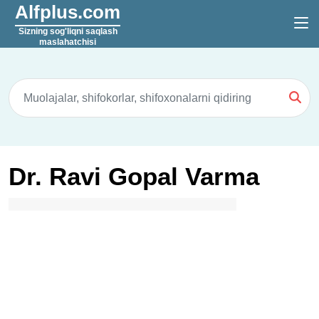
Alfplus.com
Sizning sog'liqni saqlash
maslahatchisi
Dr. Ravi Gopal Varma