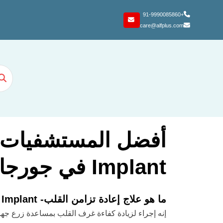
+91-9990085860
care@alfplus.com
Implant في جورجاون - جورجاون ، الهند
ما هو علاج إعادة تزامن القلب- CRT- D Implant؟
إنه إجراء لزيادة كفاءة غرف القلب بمساعدة زرع ج