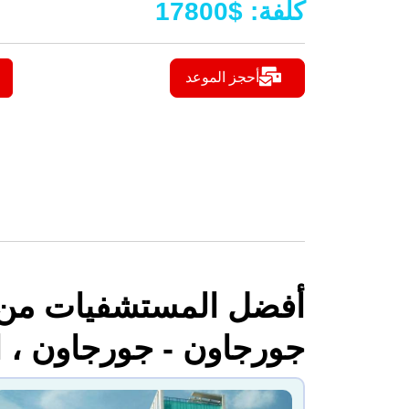
كلفة
:
$
17800
أحجز الموعد
جورجاون - جورجاون ، ا