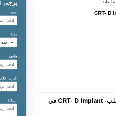
يرجى ت
 للغاية
اسم
*
دولة
*
هاتف
*
البريد الإلك
أفضل سعر لـ علاج إعادة تزامن القلب- CRT- D Implant في
رسالة
*