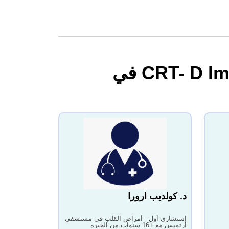
أفضل الأطباء من أجل علاج إعادة تزامن القلب- CRT- D Implant في
د. كولديب أرورا
استشاري أول - أمراض القلب في مستشفى
أرتميس مع +16 سنوات من الخبرة