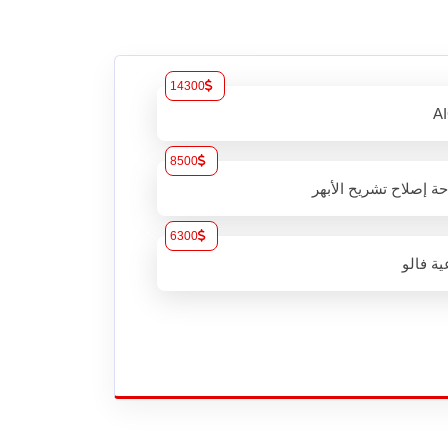
14300
A
8500
ة إصلاح تشريح الأبهر
6300
ية فالو