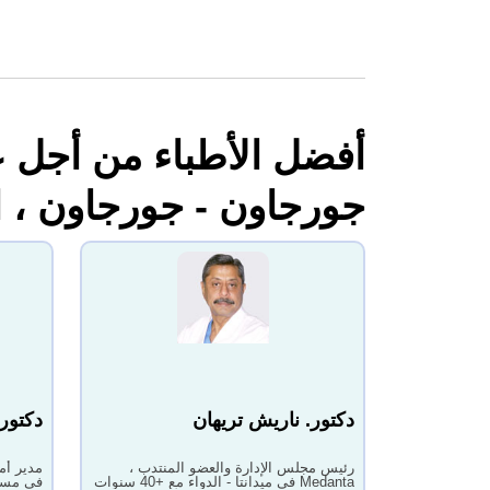
جورجاون - جورجاون ، ا
دكتور. ناريش تريهان
دكتور.
رئيس مجلس الإدارة والعضو المنتدب ،
مدير أم
Medanta في ميدانتا - الدواء مع +40 سنوات