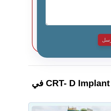
رسل
أفضل المستشفيات من أجل علاج إعادة تزامن القلب- CRT- D Implant في