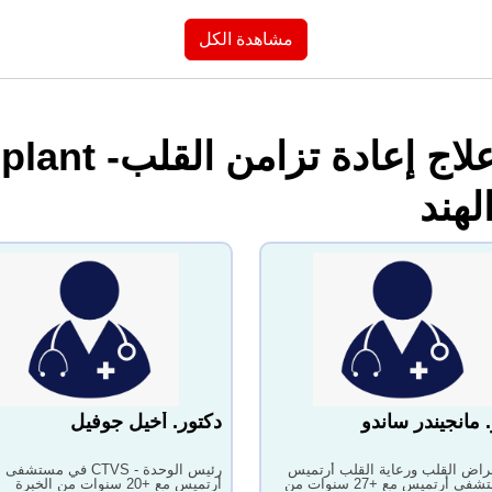
مشاهدة الكل
لهند
 مانجيندر ساندو
دكتور. أخيل جوفيل
راض القلب ورعاية القلب أرتميس
رئيس الوحدة - CTVS في مستشفى
في مستشفى أرتميس مع +27 سنوات من
أرتميس مع +20 سنوات من الخبرة