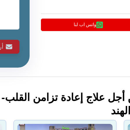
واتس اب لنا
أ
لهند