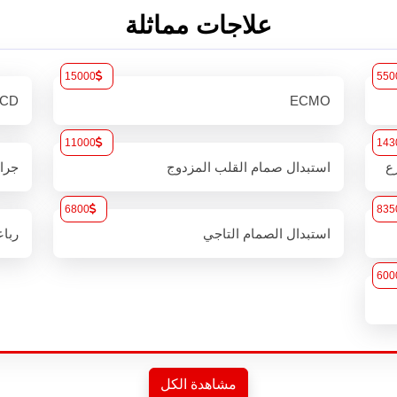
علاجات مماثلة
15000
550
ICD
ECMO
11000
143
ع
استبدال صمام القلب المزدوج
جراح
6800
835
استبدال الصمام التاجي
رباع
600
مشاهدة الكل