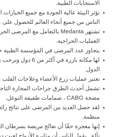
الاستجابات الطبية.
تؤثر البيئة عالية الجودة مع جميع الخيارات
الناس من جميع أنحاء العالم للحصول على ع
تشتهر Medanta بالتعامل مع المرضى الحرجين الذين يمرون بالعديد من التعقيدات
العمليات الجراحية.
يتجاوز عدد المرضى في المؤسسة الطبية حوالي 20000 مريض 
لها مكانة بارزة في أكثر من 6 دول وترحب بالمرضى من أكثر من 15
الدول.
تعتبر عمليات زرع الأعضاء وعلاجات القلب من
تشمل أحدث الطرق جراحات المجازة التاجية
مضخة CABG ، صمامات طفيفة التوغل.
لقد حصل العديد من المرضى على نتائج رائعة
منظمة.
إنها معجزة حقًا أن نعالج مريضة بسرطان ال
تألق. يقول الناس أن مثابرة الأزواج لعبت دو