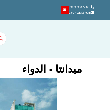
+91-9990085860
care@alfplus.com
ميدانتا - الدواء