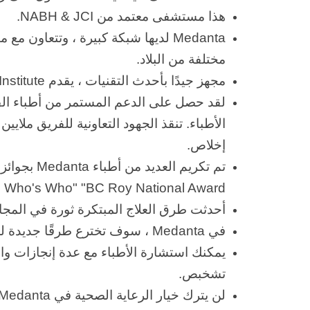
هذا مستشفى معتمد من NABH & JCI.
Medanta لديها شبكة كبيرة ، وتتعا
مختلفة من البلاد.
مجهز جيدًا بأحدث التقنيات ، يقدم Medanta Heart Institute حلاً شاملاً لمرضى القلب.
لقد حصل على الدعم المستمر من أطباء ا
الأطباء. تنقذ الجهود التعاونية للفريق ملايين
إخلاص.
 Who's Who" "BC Roy National Award".
أحدثت طرق العلاج المبتكرة ثورة في المج
في Medanta ، سوف تخترع طرقًا جديدة للجمع بين الضيافة والرعاية الصحية.
يمكنك استشارة الأطباء مع عدة إنجازات 
تشخبص.
لن يترك خيار الرعاية الصحية في Medanta أبدًا أي بطاقة دون تغيير فيما يتعلق بـ