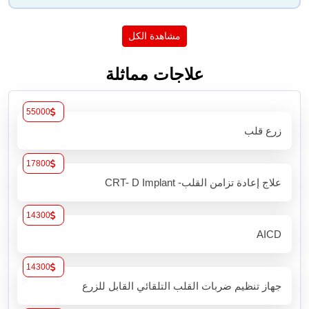
مشاهدة الكل
علاجات مماثلة
55000
زرع قلب
17800
علاج إعادة تزامن القلب- CRT- D Implant
14300
AICD
14300
جهاز تنظيم ضربات القلب التلقائي القابل للزرع